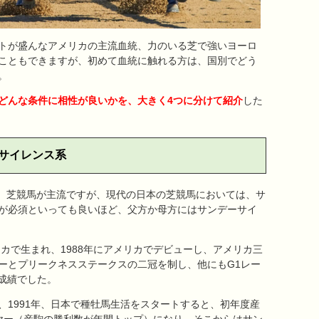
トが盛んなアメリカの主流血統、力のいる芝で強いヨーロ
こともできますが、初めて血統に触れる方は、国別でどう
。
どんな条件に相性が良いかを、大きく4つに分けて紹介
した
サイレンス系
は、芝競馬が主流ですが、現代の日本の芝競馬においては、サ
が必須といっても良いほど、父方か母方にはサンデーサイ
リカで生まれ、1988年にアメリカでデビューし、アメリカ三
ーとプリークネスステークスの二冠を制し、他にもG1レー
成績でした。
、1991年、日本で種牡馬生活をスタートすると、初年度産