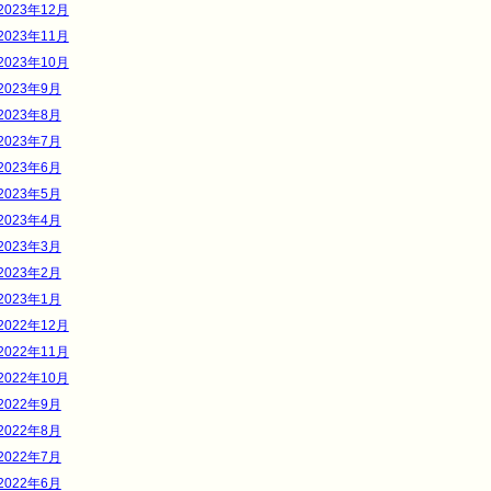
2023年12月
2023年11月
2023年10月
2023年9月
2023年8月
2023年7月
2023年6月
2023年5月
2023年4月
2023年3月
2023年2月
2023年1月
2022年12月
2022年11月
2022年10月
2022年9月
2022年8月
2022年7月
2022年6月