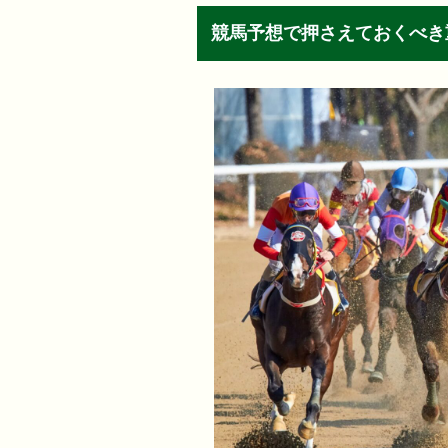
競馬予想で押さえておくべき