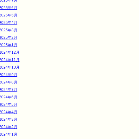
2025年7月
2025年6月
2025年5月
2025年4月
2025年3月
2025年2月
2025年1月
2024年12月
2024年11月
2024年10月
2024年9月
2024年8月
2024年7月
2024年6月
2024年5月
2024年4月
2024年3月
2024年2月
2024年1月