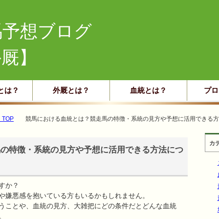
馬予想ブログ
外厩】
とは？
外厩とは？
血統とは？
プロ
TOP
競馬における血統とは？競走馬の特徴・系統の見方や予想に活用できる方
カ
馬の特徴・系統の見方や予想に活用できる方法につ
すか？
や嫌悪感を抱いている方もいるかもしれません。
うことや、血統の見方、大雑把にどの条件だとどんな血統
。