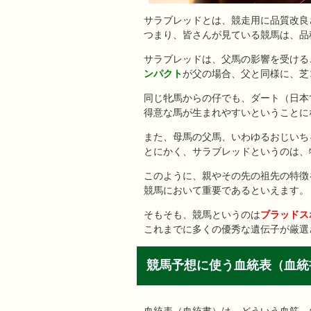
サラブレッドとは、競走用に品質改良
つまり、皆さんが見ている競馬は、品
サラブレッドは、父馬の影響を受ける
ンパクト
が父の場合、父と同様に、芝
同じ牝馬からの仔でも、ダート（日本
得意な馬が生まれやすいということに
また、母馬の父馬、いわゆるおじいち
とにかく、サラブレッドというのは、
このように、親やその先の祖先の特徴
競馬において重要であるといえます。
そもそも、競馬というのは
ブラッドス
これまでに多くの優秀な遺伝子が厳選
競馬予想に使う血統表（血統
血統表（血統書）は、どういう血筋、