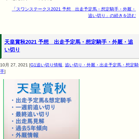
「スワンステークス2021 予想 出走予定馬・想定騎手・外厩・
追い切り」の続きを読む
天皇賞秋2021 予想 出走予定馬・想定騎手・外厩・追
い切り
10月 27, 2021
[
G1追い切り情報
,
追い切り・外厩・出走予定馬・想定騎
手
]