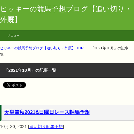
ヒッキーの競馬予想ブログ【追い切り・
外厩】
メニュー
ヒッキーの競馬予想ブログ【追い切り・外厩】 TOP
「2021年10月」の記事一
覧
「2021年10月」の記事一覧
天皇賞秋2021&日曜日レース軸馬予想
10月 30, 2021
[
追い切り軸馬予想
]