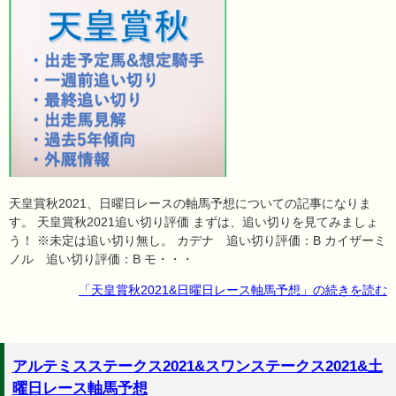
天皇賞秋2021、日曜日レースの軸馬予想についての記事になりま
す。 天皇賞秋2021追い切り評価 まずは、追い切りを見てみましょ
う！ ※未定は追い切り無し。 カデナ 追い切り評価：B カイザーミ
ノル 追い切り評価：B モ・・・
「天皇賞秋2021&日曜日レース軸馬予想」の続きを読む
アルテミスステークス2021&スワンステークス2021&土
曜日レース軸馬予想