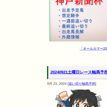
「オールカマー20
20240921土曜日レース軸馬予
9月 21, 2024
[
追い切り軸馬予想
]