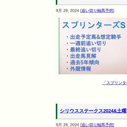
9月 28, 2024
[
追い切り軸馬予想
]
「スプリンタ
シリウスステークス2024&土
9月 28, 2024
[
追い切り軸馬予想
]