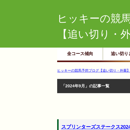
ヒッキーの競
【追い切り・
全コース傾向
追い切り
ヒッキーの競馬予想ブログ【追い切り・外厩】 
「2024年9月」の記事一覧
スプリンターズステークス202