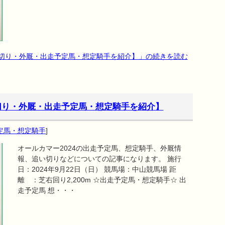
い切り・外厩・出走予定馬・想定騎手を紹介】」の続きを読む
い切り・外厩・出走予定馬・想定騎手を紹介】
定馬・想定騎手
]
オールカマー2024の出走予定馬、想定騎手、外厩情
報、追い切りなどについての記事になります。 施行
日：2024年9月22日（日） 競馬場：中山競馬場 距
離 ：芝右回り2,200m ☆出走予定馬・想定騎手☆ 出
走予定馬 想・・・