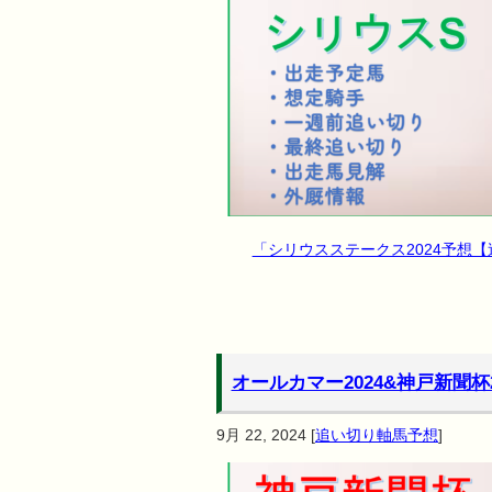
「シリウスステークス2024予想
オールカマー2024&神戸新聞杯
9月 22, 2024
[
追い切り軸馬予想
]