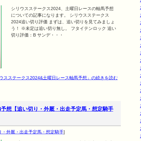
シリウスステークス2024、土曜日レースの軸馬予想
についての記事になります。 シリウスステークス
2024追い切り評価 まずは、追い切りを見てみましょ
う！ ※未定は追い切り無し。 フタイテンロック 追い
切り評価：B サンデ・・・
ウスステークス2024&土曜日レース軸馬予想」の続きを読む
24予想【追い切り・外厩・出走予定馬・想定騎手
り・外厩・出走予定馬・想定騎手
]