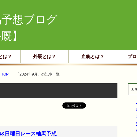
馬予想ブログ
外厩】
とは？
外厩とは？
血統とは？
プロ
TOP
「2024年9月」の記事一覧
カ
4&日曜日レース軸馬予想