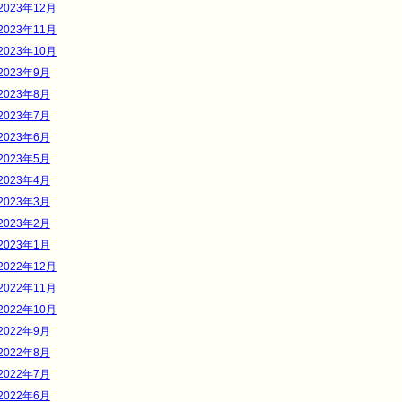
2023年12月
2023年11月
2023年10月
2023年9月
2023年8月
2023年7月
2023年6月
2023年5月
2023年4月
2023年3月
2023年2月
2023年1月
2022年12月
2022年11月
2022年10月
2022年9月
2022年8月
2022年7月
2022年6月