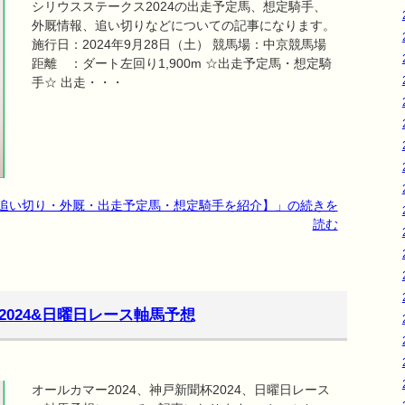
シリウスステークス2024の出走予定馬、想定騎手、
外厩情報、追い切りなどについての記事になります。
施行日：2024年9月28日（土） 競馬場：中京競馬場
距離 ：ダート左回り1,900m ☆出走予定馬・想定騎
手☆ 出走・・・
【追い切り・外厩・出走予定馬・想定騎手を紹介】」の続きを
読む
2024&日曜日レース軸馬予想
オールカマー2024、神戸新聞杯2024、日曜日レース