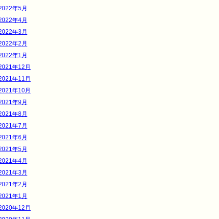
2022年5月
2022年4月
2022年3月
2022年2月
2022年1月
2021年12月
2021年11月
2021年10月
2021年9月
2021年8月
2021年7月
2021年6月
2021年5月
2021年4月
2021年3月
2021年2月
2021年1月
2020年12月