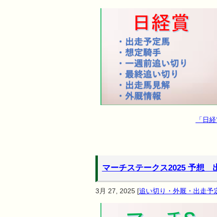
「日経
マーチステークス2025 予想
3月 27, 2025
[
追い切り・外厩・出走予