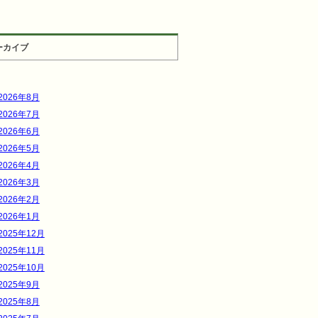
ーカイブ
2026年8月
2026年7月
2026年6月
2026年5月
2026年4月
2026年3月
2026年2月
2026年1月
2025年12月
2025年11月
2025年10月
2025年9月
2025年8月