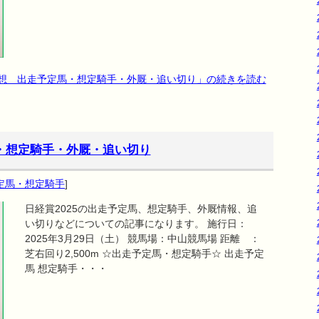
 予想 出走予定馬・想定騎手・外厩・追い切り」の続きを読む
馬・想定騎手・外厩・追い切り
定馬・想定騎手
]
日経賞2025の出走予定馬、想定騎手、外厩情報、追
い切りなどについての記事になります。 施行日：
2025年3月29日（土） 競馬場：中山競馬場 距離 ：
芝右回り2,500m ☆出走予定馬・想定騎手☆ 出走予定
馬 想定騎手・・・