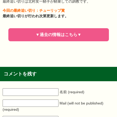
最終追い切りは北村友一騎手が騎乗しての調教です。
今回の最終追い切り：チューリップ賞
最終追い切りが行われ次第更新します。
▼過去の情報はこちら▼
コメントを残す
名前 (required)
出走予定馬
想定騎手
アリスヴェリテ
坂井瑠
Mail (will not be published)
アンリーロード
池添
(required)
エクローサ
藤岡康