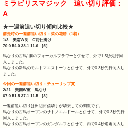
ミラビリスマジック 追い切り評価：
A
★一週前追い切り傾向比較★
前走時の一週前追い切り：菜の花勝（1着）
1/3 美南W良 G前仕掛け
70.0 54.0 38.1 11.6 ［5］
馬なりの古馬1勝のフォーカルフラワーと併せて、外で1.5秒先行同
入しました。
馬なりの新馬のモルトマエストーソと併せて、外で0.3秒先行同入し
ました。
今回の一週前追い切り：チューリップ賞
2/21 美南W重 馬なり
67.0 51.5 37.1 11.5 ［3］
一週前追い切りは田辺裕信騎手が騎乗しての調教です。
馬なりの古馬オープンのサトノエルドールと併せて、外で0.3秒先行
同入しました。
馬なりの古馬オープンのガンダルフと併せて、内で0.4秒追走同入し