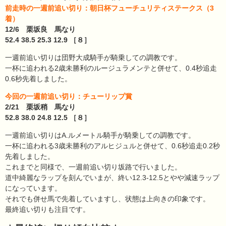
前走時の一週前追い切り：朝日杯フューチュリティステークス（3
着）
12/6 栗坂良 馬なり
52.4 38.5 25.3 12.9 ［８］
一週前追い切りは団野大成騎手が騎乗しての調教です。
一杯に追われる2歳未勝利のルージュラメンテと併せて、0.4秒追走
0.6秒先着しました。
今回の一週前追い切り：チューリップ賞
2/21 栗坂稍 馬なり
52.8 38.0 24.8 12.5 ［８］
一週前追い切りはA.ルメートル騎手が騎乗しての調教です。
一杯に追われる3歳未勝利のアルヒジュルと併せて、0.6秒追走0.2秒
先着しました。
これまでと同様で、一週前追い切り坂路で行いました。
道中綺麗なラップを刻んでいまが、終い12.3-12.5とやや減速ラップ
になっています。
それでも併せ馬で先着していますし、状態は上向きの印象です。
最終追い切りも注目です。