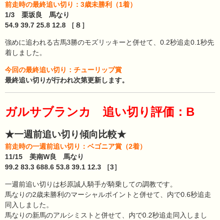
前走時の最終追い切り：3歳未勝利（1着）
1/3 栗坂良 馬なり
54.9 39.7 25.8 12.8 ［８］
強めに追われる古馬3勝のモズリッキーと併せて、0.2秒追走0.1秒先
着しました。
今回の最終追い切り：チューリップ賞
最終追い切りが行われ次第更新します。
ガルサブランカ 追い切り評価：B
★一週前追い切り傾向比較★
前走時の一週前追い切り：ベゴニア賞（2着）
11/15 美南W良 馬なり
99.2 83.3 688.6 53.8 39.1 12.3 ［3］
一週前追い切りは杉原誠人騎手が騎乗しての調教です。
馬なりの2歳未勝利のマーシャルポイントと併せて、内で0.6秒追走
同入しました。
馬なりの新馬のアルシミストと併せて、内で0.2秒追走同入しまし