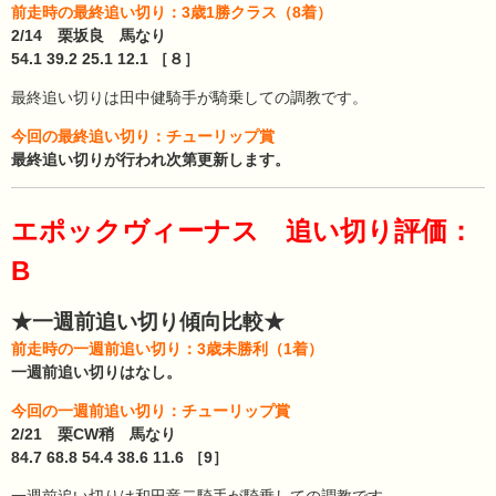
前走時の最終追い切り：3歳1勝クラス（8着）
2/14 栗坂良 馬なり
54.1 39.2 25.1 12.1 ［８］
最終追い切りは田中健騎手が騎乗しての調教です。
今回の最終追い切り：チューリップ賞
最終追い切りが行われ次第更新します。
エポックヴィーナス 追い切り評価：
B
★一週前追い切り傾向比較★
前走時の一週前追い切り：3歳未勝利（1着）
一週前追い切りはなし。
今回の一週前追い切り：チューリップ賞
2/21 栗CW稍 馬なり
84.7 68.8 54.4 38.6 11.6 ［9］
一週前追い切りは和田竜二騎手が騎乗しての調教です。