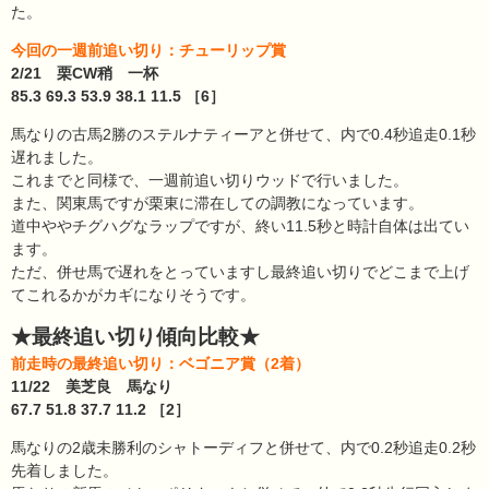
た。
今回の一週前追い切り：チューリップ賞
2/21 栗CW稍 一杯
85.3 69.3 53.9 38.1 11.5 ［6］
馬なりの古馬2勝のステルナティーアと併せて、内で0.4秒追走0.1秒
遅れました。
これまでと同様で、一週前追い切りウッドで行いました。
また、関東馬ですが栗東に滞在しての調教になっています。
道中ややチグハグなラップですが、終い11.5秒と時計自体は出てい
ます。
ただ、併せ馬で遅れをとっていますし最終追い切りでどこまで上げ
てこれるかがカギになりそうです。
★最終追い切り傾向比較★
前走時の最終追い切り：ベゴニア賞（2着）
11/22 美芝良 馬なり
67.7 51.8 37.7 11.2 ［2］
馬なりの2歳未勝利のシャトーディフと併せて、内で0.2秒追走0.2秒
先着しました。