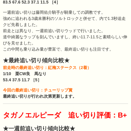
83.5 67.6 52.3 37.1 11.5 ［4］
一週前追い切りは藤岡佑介騎手が騎乗しての調教です。
強めに追われる3歳未勝利のソルトロックと併せて、内で1.3秒追走
クビ先着しました。
前走とは異なり、一週前追い切りウッドで行いました。
道中綺麗なラップを刻んでいますし、終い11.7-11.5と素晴らしい伸
びを見せました。
この中間も乗り込み量が豊富で、最終追い切りも注目です。
★最終追い切り傾向比較★
前走時の最終追い切り：紅梅ステークス（2着）
1/10 栗CW良 馬なり
53.4 37.5 11.7 ［5］
今回の最終追い切り：チューリップ賞
最終追い切りが行われ次第更新します。
タガノエルピーダ 追い切り評価：B+
★一週前追い切り傾向比較★