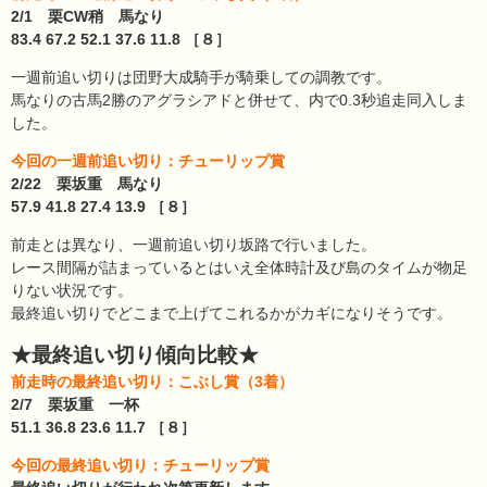
2/1 栗CW稍 馬なり
83.4 67.2 52.1 37.6 11.8 ［８］
一週前追い切りは団野大成騎手が騎乗しての調教です。
馬なりの古馬2勝のアグラシアドと併せて、内で0.3秒追走同入しま
した。
今回の一週前追い切り：チューリップ賞
2/22 栗坂重 馬なり
57.9 41.8 27.4 13.9 ［８］
前走とは異なり、一週前追い切り坂路で行いました。
レース間隔が詰まっているとはいえ全体時計及び島のタイムが物足
りない状況です。
最終追い切りでどこまで上げてこれるかがカギになりそうです。
★最終追い切り傾向比較★
前走時の最終追い切り：こぶし賞（3着）
2/7 栗坂重 一杯
51.1 36.8 23.6 11.7 ［８］
今回の最終追い切り：チューリップ賞