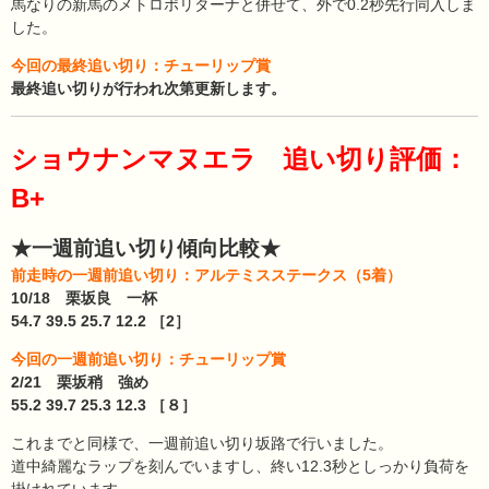
馬なりの新馬のメトロポリターナと併せて、外で0.2秒先行同入しま
した。
今回の最終追い切り：チューリップ賞
最終追い切りが行われ次第更新します。
ショウナンマヌエラ 追い切り評価：
B+
★一週前追い切り傾向比較★
前走時の一週前追い切り：アルテミスステークス（5着）
10/18 栗坂良 一杯
54.7 39.5 25.7 12.2 ［2］
今回の一週前追い切り：チューリップ賞
2/21 栗坂稍 強め
55.2 39.7 25.3 12.3 ［８］
これまでと同様で、一週前追い切り坂路で行いました。
道中綺麗なラップを刻んでいますし、終い12.3秒としっかり負荷を
掛けれています。