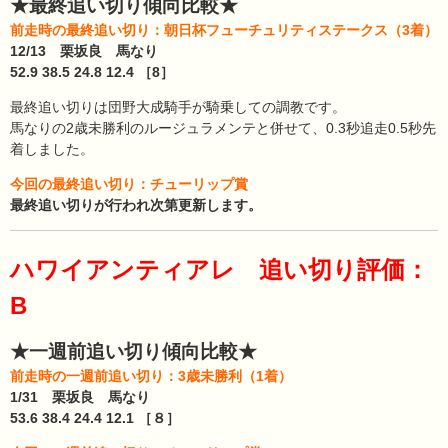
★最終追い切り傾向比較★
前走時の最終追い切り：朝日杯フューチュリティステークス（3着）
12/13 栗坂良 馬なり
52.9 38.5 24.8 12.4 ［8］
最終追い切りは団野大成騎手が騎乗しての調教です。
馬なりの2歳未勝利のルージュラメンテと併せて、0.3秒追走0.5秒先
着しました。
今回の最終追い切り：チューリップ賞
最終追い切りが行われ次第更新します。
ハワイアンティアレ 追い切り評価：
B
★一週前追い切り傾向比較★
前走時の一週前追い切り：3歳未勝利（1着）
1/31 栗坂良 馬なり
53.6 38.4 24.4 12.1 ［８］