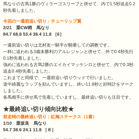
馬なりの古馬1勝のヴィラーゴスリーブと併せて、内で1.5秒追走0.2
秒先着しました。
今回の一週前追い切り：チューリップ賞
2/21 栗CW稍 馬なり
84.7 68.8 53.4 38.4 11.8 ［6］
一週前追い切りは北村友一騎手が騎乗しての調教です。
一杯に追われる3歳未勝利のアルレジャンと併せて、外で0.4秒先行
0.1秒先着しました。
強めに追われる古馬2勝のエイカイマッケンロと併せて、内で0.3秒
追走0.4秒先着しました。
これまでと同様で、一週前追い切りウッドで行いました。
道中綺麗なラップを刻んでいますし、終い11.8秒と好時計をマーク
しました。
各馬相手に併せ馬で先着していますし、最終追い切りも注目です。
★最終追い切り傾向比較★
前走時の最終追い切り：紅梅ステークス（1着）
1/10 栗坂良 馬なり
54.7 38.6 24.1 11.8 ［８］