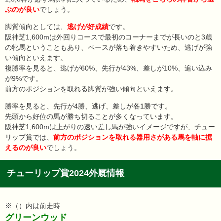
ぶのが良い
でしょう。
脚質傾向としては、
逃げが好成績
です。
阪神芝1,600mは外回りコースで最初のコーナーまでが長いのと3歳
の牝馬ということもあり、ペースが落ち着きやすいため、逃げが強
い傾向といえます。
複勝率を見ると、逃げが60%、先行が43%、差しが10%、追い込み
が9%です。
前方のポジションを取れる脚質が強い傾向といえます。
勝率を見ると、先行が4勝、逃げ、差しが各1勝です。
先頭から好位の馬が勝ち切ることが多くなっています。
阪神芝1,600mは上がりの速い差し馬が強いイメージですが、チュー
リップ賞では、
前方のポジションを取れる器用さがある馬を軸に据
えるのが良い
でしょう。
チューリップ賞2024外厩情報
※（）内は前走時
グリーンウッド