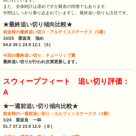
また、全体時計は遅めですが厩舎の特徴でもあります。
中間はしっかり乗り込まれていますし、最終追い切りも注目です。
★最終追い切り傾向比較★
前走時の最終追い切り：アルテミスステークス（5着）
10/25 栗坂良 強め
54.6 39.1 24.9 12.1 ［5］
今回の最終追い切り：チューリップ賞
最終追い切りが行われ次第更新します。
スウィープフィート 追い切り評価：
A
★一週前追い切り傾向比較★
前走時の一週前追い切り：エルフィンステークス（2着）
1/24 栗坂良 一杯
51.7 37.2 23.9 12.0 ［８］