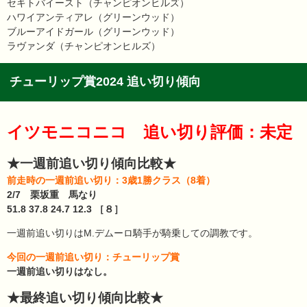
セキトバイースト（チャンピオンヒルズ）
ハワイアンティアレ（グリーンウッド）
ブルーアイドガール（グリーンウッド）
ラヴァンダ（チャンピオンヒルズ）
チューリップ賞2024 追い切り傾向
イツモニコニコ 追い切り評価：未定
★一週前追い切り傾向比較★
前走時の一週前追い切り：3歳1勝クラス（8着）
2/7 栗坂重 馬なり
51.8 37.8 24.7 12.3 ［８］
一週前追い切りはM.デムーロ騎手が騎乗しての調教です。
今回の一週前追い切り：チューリップ賞
一週前追い切りはなし。
★最終追い切り傾向比較★