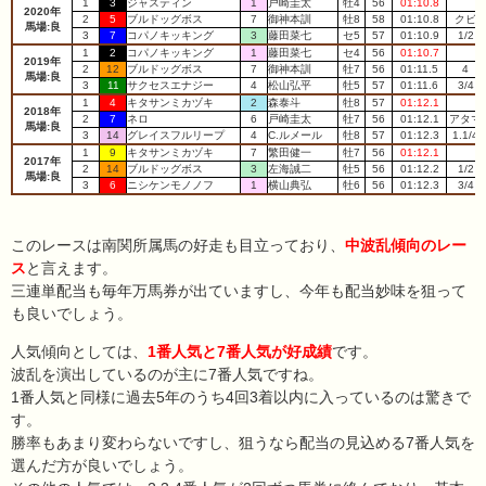
1
3
ジャスティン
1
戸崎圭太
牡4
56
01:10.8
2020年
2
5
ブルドッグボス
7
御神本訓
牡8
58
01:10.8
クビ
馬場:良
3
7
コパノキッキング
3
藤田菜七
セ5
57
01:10.9
1/2
1
2
コパノキッキング
1
藤田菜七
セ4
56
01:10.7
2019年
2
12
ブルドッグボス
7
御神本訓
牡7
56
01:11.5
4
馬場:良
3
11
サクセスエナジー
4
松山弘平
牡5
57
01:11.6
3/4
1
4
キタサンミカヅキ
2
森泰斗
牡8
57
01:12.1
2018年
2
7
ネロ
6
戸崎圭太
牡7
56
01:12.1
アタマ
馬場:良
3
14
グレイスフルリープ
4
C.ルメール
牡8
57
01:12.3
1.1/4
1
9
キタサンミカヅキ
7
繁田健一
牡7
56
01:12.1
2017年
2
14
ブルドッグボス
3
左海誠二
牡5
56
01:12.2
1/2
馬場:良
3
6
ニシケンモノノフ
1
横山典弘
牡6
56
01:12.3
3/4
このレースは南関所属馬の好走も目立っており、
中波乱傾向のレー
ス
と言えます。
三連単配当も毎年万馬券が出ていますし、今年も配当妙味を狙って
も良いでしょう。
人気傾向としては、
1番人気と7番人気が好成績
です。
波乱を演出しているのが主に7番人気ですね。
1番人気と同様に過去5年のうち4回3着以内に入っているのは驚きで
す。
勝率もあまり変わらないですし、狙うなら配当の見込める7番人気を
選んだ方が良いでしょう。