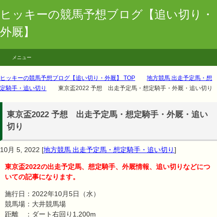
ヒッキーの競馬予想ブログ【追い切り・
外厩】
メニュー
ヒッキーの競馬予想ブログ【追い切り・外厩】 TOP
地方競馬 出走予定馬・想
定騎手・追い切り
東京盃2022 予想 出走予定馬・想定騎手・外厩・追い切り
東京盃2022 予想 出走予定馬・想定騎手・外厩・追い
切り
10月 5, 2022
[
地方競馬 出走予定馬・想定騎手・追い切り
]
東京盃2022の出走予定馬、想定騎手、外厩情報、追い切りなどにつ
いての記事になります。
施行日：2022年10月5日（水）
競馬場：大井競馬場
距離 ：ダート右回り1,200m