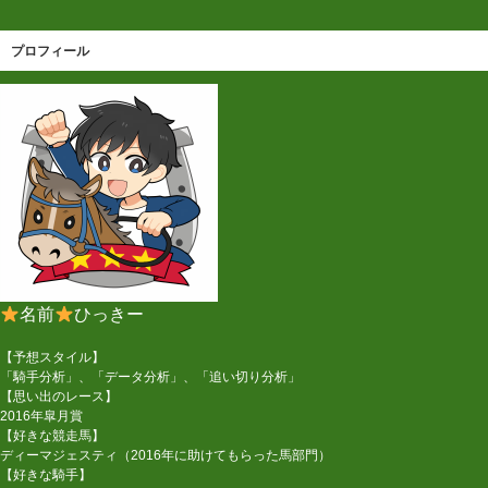
3
14
グレイスフルリープ
4
Ｃ．ルメ
牡8
57
01:12.3
1.1/4
1
9
キタサンミカヅキ
7
繁田健一
牡7
56
01:12.1
2017年
2
14
ブルドッグボス
3
左海誠二
牡5
56
01:12.2
1/2
馬場:良
プロフィール
3
6
ニシケンモノノフ
1
横山典弘
牡6
56
01:12.3
3/4
1
14
ドリームバレンチノ
4
岩田康誠
牡9
58
01:11.9
2016年
2
3
コーリンベリー
3
松山弘平
牝5
56
01:12.3
2
馬場:不良
3
7
プラチナグロース
7
真島大輔
セ6
56
01:12.3
アタマ
伏兵馬の好走が目立つ、中波乱レース
名前
ひっきー
【予想スタイル】
勝ち切りは十分ある1番人気と考えて良い
「騎手分析」、「データ分析」、「追い切り分析」
【思い出のレース】
2016年皐月賞
【好きな競走馬】
ディーマジェスティ（2016年に助けてもらった馬部門）
【好きな騎手】