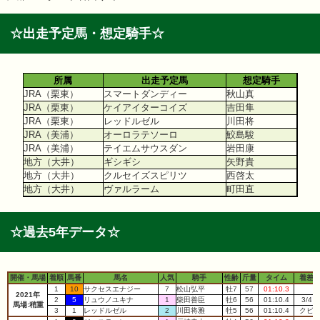
☆出走予定馬・想定騎手☆
所属
出走予定馬
想定騎手
JRA（栗東）
スマートダンディー
秋山真
JRA（栗東）
ケイアイターコイズ
吉田隼
JRA（栗東）
レッドルゼル
川田将
JRA（美浦）
オーロラテソーロ
鮫島駿
JRA（美浦）
テイエムサウスダン
岩田康
地方（大井）
ギシギシ
矢野貴
地方（大井）
クルセイズスピリツ
西啓太
地方（大井）
ヴァルラーム
町田直
☆過去5年データ☆
開催・馬場
着順
馬番
馬名
人気
騎手
性齢
斤量
タイム
着差
1
10
サクセスエナジー
7
松山弘平
牡7
57
01:10.3
2021年
2
5
リュウノユキナ
1
柴田善臣
牡6
56
01:10.4
3/4
馬場:稍重
3
1
レッドルゼル
2
川田将雅
牡5
56
01:10.4
クビ