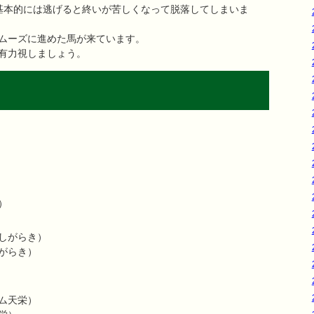
基本的には逃げると終いが苦しくなって脱落してしまいま
ムーズに進めた馬が来ています。
有力視しましょう。
）
しがらき）
がらき）
ム天栄）