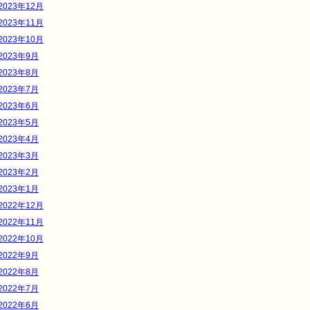
2023年12月
2023年11月
2023年10月
2023年9月
2023年8月
2023年7月
2023年6月
2023年5月
2023年4月
2023年3月
2023年2月
2023年1月
2022年12月
2022年11月
2022年10月
2022年9月
2022年8月
2022年7月
2022年6月