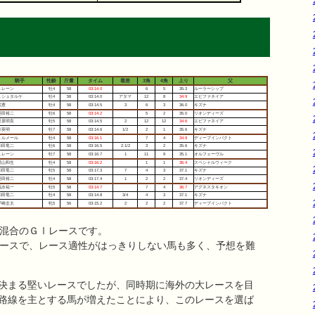
騎手
性齢
斤量
タイム
着差
3角
4角
上り
父
D.レーン
牡4
58
03:14.0
6
5
35.3
ルーラーシップ
A.シュタルケ
牡4
58
03:14.0
アタマ
12
8
34.9
エピファネイア
武豊
牡4
58
03:14.5
3
6
3
36.0
キズナ
菱田裕二
牡6
58
03:14.2
5
2
35.0
リオンディーズ
菅原明良
牡5
58
03:14.5
2
12
12
34.6
エピファネイア
幸英明
牡7
58
03:14.6
1/2
2
1
35.6
キズナ
C.ルメール
牡4
58
03:16.1
7
4
34.9
ディープインパクト
和田竜二
牡6
58
03:16.5
2.1/2
3
2
35.6
キズナ
D.レーン
牡7
58
03:16.7
1
11
9
35.1
オルフェーヴル
横山和生
牡4
58
03:16.2
1
1
36.4
スペシャルウィーク
和田竜二
牡5
58
03:17.3
7
4
3
37.1
キズナ
菱田裕二
牡4
58
03:17.4
1
2
2
37.4
リオンディーズ
福永祐一
牡5
58
03:14.7
7
4
36.7
アグネスタキオン
和田竜二
牡4
58
03:14.8
3/4
4
3
37.1
キズナ
戸崎圭太
牝5
56
03:15.2
2
2
2
37.7
ディープインパクト
馬混合のＧⅠレースです。
Ⅰレースで、レース適性がはっきりしない馬も多く、予想を難
決まる堅いレースでしたが、同時期に海外の大レースを目
路線を主とする馬が増えたことにより、このレースを選ば