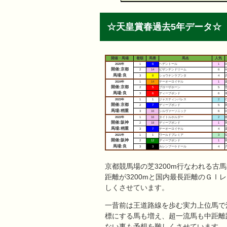
☆天皇賞春過去5年データ☆
開催・馬場
着順
馬番
馬名
人気
2025年
1
6
ヘデントール
1
開催:京都
2
14
ビザンチンドリーム
6
馬場:良
3
8
ショウナンラプンタ
4
2024年
1
14
テーオーロイヤル
1
開催:京都
2
5
ブローザホーン
5
馬場:良
3
6
ディープボンド
6
2023年
1
1
ジャスティンパレス
2
開催:京都
2
7
ディープボンド
5
馬場:稍重
3
16
シルヴァーソニック
6
2022年
1
16
タイトルホルダー
2
開催:阪神
2
18
ディープボンド
1
馬場:稍重
3
7
テーオーロイヤル
4
2021年
1
1
ワールドプレミア
3
開催:阪神
2
12
ディープボンド
1
馬場:良
3
3
カレンブーケドール
4
京都競馬場の芝3200m行なわれる古
距離が3200mと国内最長距離のＧ
しくさせています。
一昔前は王道路線を歩む実力上位馬で
標にする馬も増え、超一流馬も中距離
ない事も予想を難しくさせています。