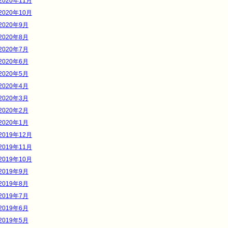
2020年11月
2020年10月
2020年9月
2020年8月
2020年7月
2020年6月
2020年5月
2020年4月
2020年3月
2020年2月
2020年1月
2019年12月
2019年11月
2019年10月
2019年9月
2019年8月
2019年7月
2019年6月
2019年5月