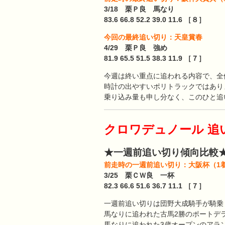
3/18 栗Ｐ良 馬なり
83.6 66.8 52.2 39.0 11.6 ［８］
今回の最終追い切り：天皇賞春
4/29 栗Ｐ良 強め
81.9 65.5 51.5 38.3 11.9 ［７］
今週は終い重点に追われる内容で、全
時計の出やすいポリトラックではありま
乗り込み量も申し分なく、このひと追
クロワデュノール 追
★一週前追い切り傾向比較
前走時の一週前追い切り：大阪杯（1
3/25 栗ＣＷ良 一杯
82.3 66.6 51.6 36.7 11.1 ［７］
一週前追い切りは団野大成騎手が騎乗
馬なりに追われた古馬2勝のポートデラ
馬なりに追われた3歳オープンのアラン