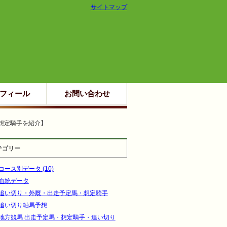
サイトマップ
フィール
お問い合わせ
・想定騎手を紹介】
テゴリー
コース別データ
(10)
血統データ
追い切り・外厩・出走予定馬・想定騎手
追い切り軸馬予想
地方競馬 出走予定馬・想定騎手・追い切り