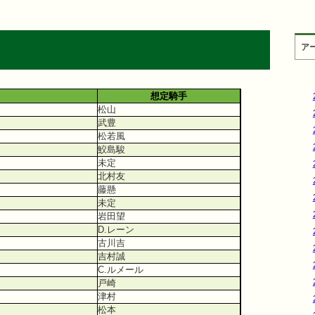
ア
想定騎手
松山
武豊
松若風
鮫島駿
未定
北村友
藤懸
未定
岩田望
D.レーン
古川吉
吉村誠
C.ルメール
戸崎
津村
松本