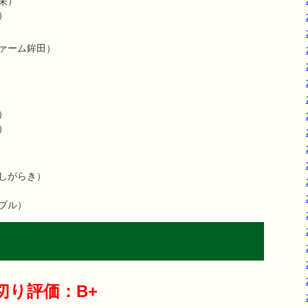
栄）
）
ァーム鉾田）
）
）
しがらき）
ブル）
切り評価：B+