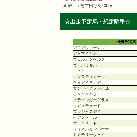
距離 ：芝右回り3,200m
☆出走予定馬・想定騎手☆
出走予定馬
アクアヴァーナル
アドマイヤテラ
ヴェルテンベルク
ヴェルミセル
エヒト
クロワデュノール
ケイアイサンデラ
サンライズソレイユ
シンエンペラー
スティンガーグラス
タガノデュード
プレシャスデイ
ヘデントール
ホーエリート
マイネルカンパーナ
ミステリーウェイ