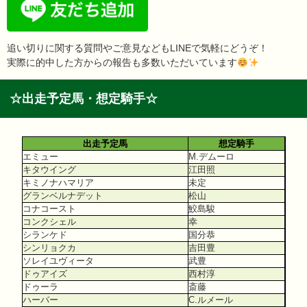
追い切りに関する質問やご意見などもLINEで気軽にどうぞ！
実際に的中した方からの報告も多数いただいています
☆出走予定馬・想定騎手☆
出走予定馬
想定騎手
エミュー
M.デムーロ
キタウイング
江田照
キミノナハマリア
未定
グランベルナデット
松山
コナコースト
鮫島駿
コンクシェル
幸
シランケド
国分恭
シンリョクカ
吉田豊
ソレイユヴィータ
武豊
ドゥアイズ
西村淳
ドゥーラ
斎藤
ハーパー
C.ルメール