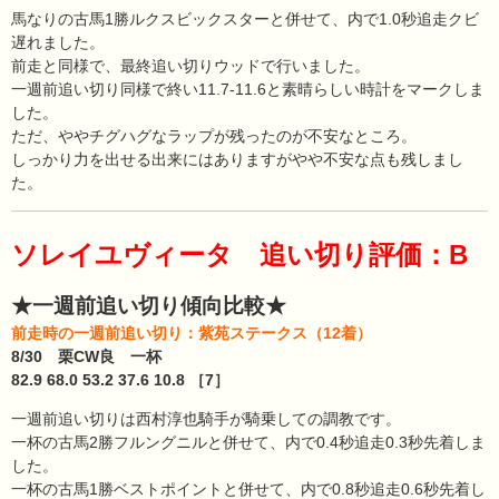
馬なりの古馬1勝ルクスビックスターと併せて、内で1.0秒追走クビ
遅れました。
前走と同様で、最終追い切りウッドで行いました。
一週前追い切り同様で終い11.7-11.6と素晴らしい時計をマークしま
した。
ただ、ややチグハグなラップが残ったのが不安なところ。
しっかり力を出せる出来にはありますがやや不安な点も残しまし
た。
ソレイユヴィータ 追い切り評価：B
★一週前追い切り傾向比較★
前走時の一週前追い切り：紫苑ステークス（12着）
8/30 栗CW良 一杯
82.9 68.0 53.2 37.6 10.8 ［7］
一週前追い切りは西村淳也騎手が騎乗しての調教です。
一杯の古馬2勝フルングニルと併せて、内で0.4秒追走0.3秒先着しま
した。
一杯の古馬1勝ベストポイントと併せて、内で0.8秒追走0.6秒先着し