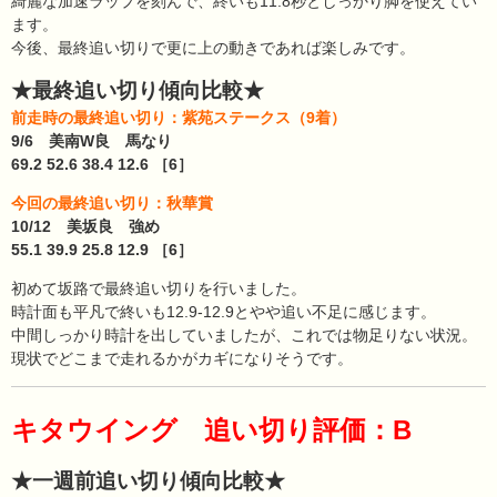
綺麗な加速ラップを刻んで、終いも11.8秒としっかり脚を使えてい
ます。
今後、最終追い切りで更に上の動きであれば楽しみです。
★最終追い切り傾向比較★
前走時の最終追い切り：紫苑ステークス（9着）
9/6 美南W良 馬なり
69.2 52.6 38.4 12.6 ［6］
今回の最終追い切り：秋華賞
10/12 美坂良 強め
55.1 39.9 25.8 12.9 ［6］
初めて坂路で最終追い切りを行いました。
時計面も平凡で終いも12.9-12.9とやや追い不足に感じます。
中間しっかり時計を出していましたが、これでは物足りない状況。
現状でどこまで走れるかがカギになりそうです。
キタウイング 追い切り評価：B
★一週前追い切り傾向比較★