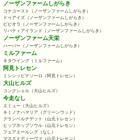
ノーザンファームしがらき
コナコースト（ノーザンファームしがらき）
ドゥアイズ（ノーザンファームしがらき）
ピピオラ（ノーザンファームしがらき）
リバティアイランド（ノーザンファームしがらき）
ノーザンファーム天栄
ハーパー（ノーザンファームしがらき）
ミルファーム
キタウイング（ミルファーム）
阿見トレセン
ミシシッピテソーロ（阿見トレセン）
大山ヒルズ
コンクシェル（大山ヒルズ）
今走なし
エミュー（大山ヒルズ）
キミノナハマリア（グリーンウッド）
グランベルナデット（山元トレセン）
ヒップホップソウル（山元トレセン）
フェアエールング（なし）
マスクトディーヴァ（山元トレセン）