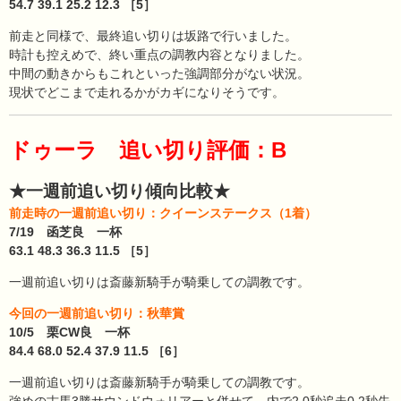
54.7 39.1 25.2 12.3 ［5］
前走と同様で、最終追い切りは坂路で行いました。
時計も控えめで、終い重点の調教内容となりました。
中間の動きからもこれといった強調部分がない状況。
現状でどこまで走れるかがカギになりそうです。
ドゥーラ 追い切り評価：B
★一週前追い切り傾向比較★
前走時の一週前追い切り：クイーンステークス（1着）
7/19 函芝良 一杯
63.1 48.3 36.3 11.5 ［5］
一週前追い切りは斎藤新騎手が騎乗しての調教です。
今回の一週前追い切り：秋華賞
10/5 栗CW良 一杯
84.4 68.0 52.4 37.9 11.5 ［6］
一週前追い切りは斎藤新騎手が騎乗しての調教です。