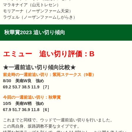
マラキナイア（山元トレセン）
モリアーナ（ノーザンファーム天栄）
ラヴェル（ノーザンファームしがらき）
秋華賞2023 追い切り傾向
エミュー 追い切り評価：B
★一週前追い切り傾向比較★
前走時の一週前追い切り：紫苑ステークス（9着）
8/30 美南W良 強め
69.2 53.7 38.5 11.9 ［7］
今回の一週前追い切り：秋華賞
10/5 美南W稍 強め
67.9 51.7 36.9 11.8 ［6］
これまでと同様で、ウッドで一週前追い切りを行いました。
この馬自身、坂路調教不要なタイプです。