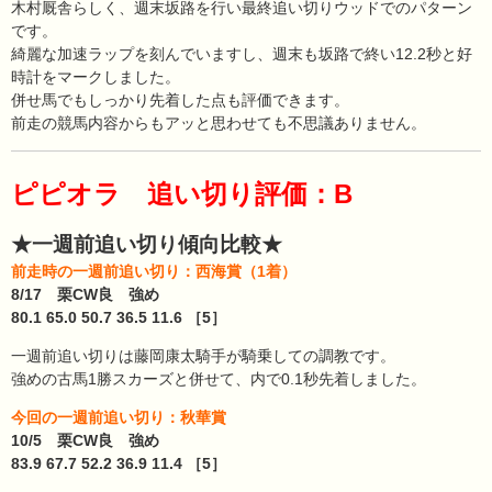
木村厩舎らしく、週末坂路を行い最終追い切りウッドでのパターン
です。
綺麗な加速ラップを刻んでいますし、週末も坂路で終い12.2秒と好
時計をマークしました。
併せ馬でもしっかり先着した点も評価できます。
前走の競馬内容からもアッと思わせても不思議ありません。
ピピオラ 追い切り評価：B
★一週前追い切り傾向比較★
前走時の一週前追い切り：西海賞（1着）
8/17 栗CW良 強め
80.1 65.0 50.7 36.5 11.6 ［5］
一週前追い切りは藤岡康太騎手が騎乗しての調教です。
強めの古馬1勝スカーズと併せて、内で0.1秒先着しました。
今回の一週前追い切り：秋華賞
10/5 栗CW良 強め
83.9 67.7 52.2 36.9 11.4 ［5］