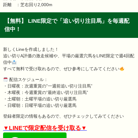
距離 ：芝右回り2,000m
【無料】 LINE限定で「追い切り注目馬」を毎週配
信中！
新しくLineを作成しました！
追い切りA評価の激走候補や、平場の厳選穴馬をLINE限定で週4回配
信中
すべて無料で受け取れるので、ぜひ参考にしてみてください
配信スケジュール：
・日曜夜：次週重賞の”一週前追い切り注目馬”
・木曜夜：今週重賞の”最終追い切り注目馬”
・土曜朝：土曜平場の追い切り厳選馬
・日曜朝：日曜平場の追い切り厳選馬
登録者限定の情報もあるので、ぜひチェックしてみてください
▼LINEで限定配信を受け取る▼