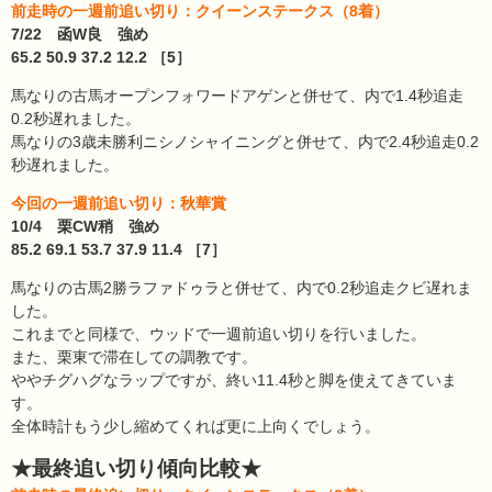
前走時の一週前追い切り：クイーンステークス（8着）
7/22 函W良 強め
65.2 50.9 37.2 12.2 ［5］
馬なりの古馬オープンフォワードアゲンと併せて、内で1.4秒追走
0.2秒遅れました。
馬なりの3歳未勝利ニシノシャイニングと併せて、内で2.4秒追走0.2
秒遅れました。
今回の一週前追い切り：秋華賞
10/4 栗CW稍 強め
85.2 69.1 53.7 37.9 11.4 ［7］
馬なりの古馬2勝ラファドゥラと併せて、内で0.2秒追走クビ遅れま
した。
これまでと同様で、ウッドで一週前追い切りを行いました。
また、栗東で滞在しての調教です。
ややチグハグなラップですが、終い11.4秒と脚を使えてきていま
す。
全体時計もう少し縮めてくれば更に上向くでしょう。
★最終追い切り傾向比較★