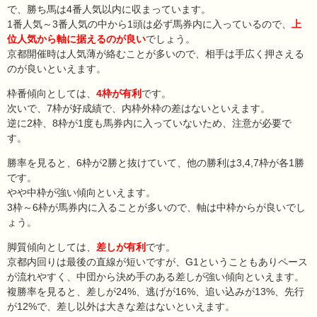
で、勝ち馬は4番人気以内に収まっています。
1番人気～3番人気の中から1頭は必ず馬券内に入っているので、
上
位人気から軸に据えるのが良い
でしょう。
京都開催時は人気薄が絡むことが多いので、相手は手広く押さえる
のが良いといえます。
枠番傾向としては、
4枠が有利
です。
次いで、7枠が好成績で、内枠外枠の差はないといえます。
逆に2枠、8枠が1度も馬券内に入っていないため、注意が必要で
す。
勝率を見ると、6枠が2勝と抜けていて、他の勝利は3,4,7枠が各1勝
です。
やや中枠が強い傾向といえます。
3枠～6枠が馬券内に入ることが多いので、軸は中枠からが良いでし
ょう。
脚質傾向としては、
差しが有利
です。
京都内回りは最後の直線が短いですが、G1ということもありペース
が流れやすく、中団から決め手のある差しが強い傾向といえます。
複勝率を見ると、差しが24%、逃げが16%、追い込みが13%、先行
が12%で、差し以外は大きな差はないといえます。