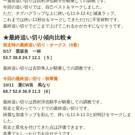
一週前追い切りは西村淳也騎手が騎乗しての調教です。
今回の追い切りでは、自己ベストをマークしました。
ただ、チグハグラップな上に終いも11.9-12.4と減速ラップ。
これまでは終い11秒台をマークしてきただけに不安材料です。
最終追い切りでどこまで上げてこれるかがカギになりそうです。
★最終追い切り傾向比較★
前走時の最終追い切り：オークス（9着）
5/17 栗坂良 一杯
53.7 38.8 24.7 12.1 ［５］
最終追い切りは吉田隼人が騎乗しての調教です。
今回の最終追い切り：秋華賞
10/11 栗CW良 馬なり
68.7 52.6 36.9 11.3 ［6］
最終追い切りは西村淳也騎手が騎乗しての調教です。
前走と変わってウッドでの最終追い切りです。
綺麗な加速ラップを刻んで、終いも11.6-11.3と好時計をマークしま
した。
前走と変化を付けてきた点は評価できます。
本番でもしっかり力を出せそうです。