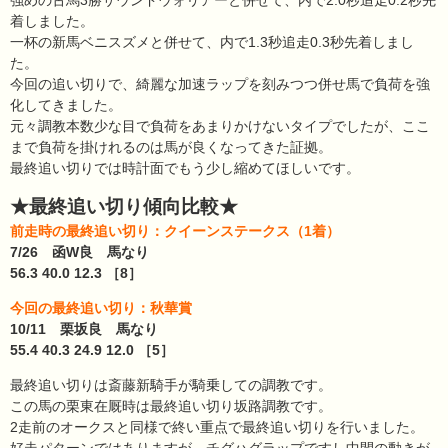
強めの古馬3勝サウンドウォリアーと併せて、内で2.0秒追走0.2秒先
着しました。
一杯の新馬ベニスズメと併せて、内で1.3秒追走0.3秒先着しまし
た。
今回の追い切りで、綺麗な加速ラップを刻みつつ併せ馬で負荷を強
化してきました。
元々調教本数少な目で負荷をあまりかけないタイプでしたが、ここ
まで負荷を掛けれるのは馬が良くなってきた証拠。
最終追い切りでは時計面でもう少し縮めてほしいです。
★最終追い切り傾向比較★
前走時の最終追い切り：クイーンステークス（1着）
7/26 函W良 馬なり
56.3 40.0 12.3 ［8］
今回の最終追い切り：秋華賞
10/11 栗坂良 馬なり
55.4 40.3 24.9 12.0 ［5］
最終追い切りは斎藤新騎手が騎乗しての調教です。
この馬の栗東在厩時は最終追い切り坂路調教です。
2走前のオークスと同様で終い重点で最終追い切りを行いました。