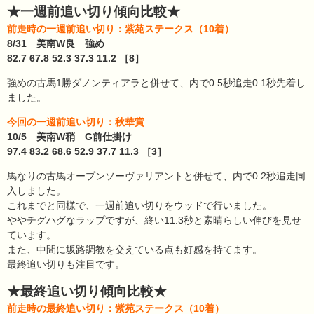
★一週前追い切り傾向比較★
前走時の一週前追い切り：紫苑ステークス（10着）
8/31 美南W良 強め
82.7 67.8 52.3 37.3 11.2 ［8］
強めの古馬1勝ダノンティアラと併せて、内で0.5秒追走0.1秒先着し
ました。
今回の一週前追い切り：秋華賞
10/5 美南W稍 G前仕掛け
97.4 83.2 68.6 52.9 37.7 11.3 ［3］
馬なりの古馬オープンソーヴァリアントと併せて、内で0.2秒追走同
入しました。
これまでと同様で、一週前追い切りをウッドで行いました。
ややチグハグなラップですが、終い11.3秒と素晴らしい伸びを見せ
ています。
また、中間に坂路調教を交えている点も好感を持てます。
最終追い切りも注目です。
★最終追い切り傾向比較★
前走時の最終追い切り：紫苑ステークス（10着）