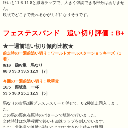
終いも11.6-11.8と減速ラップで、大きく強調できる部分はありませ
ん。
現状でどこまで走れるかがカギになりそうです。
フェステスバンド 追い切り評価：B+
★一週前追い切り傾向比較★
前走時の一週前追い切り：ワールドオールスタージョッキーズ（1
着）
8/16 函W重 馬なり
68.3 53.3 39.5 12.9 ［7］
今回の一週前追い切り：秋華賞
10/5 栗坂良 一杯
53.5 38.9 25.1 12.5 ［5］
馬なりの古馬3勝プレスレスリーと併せて、0.2秒追走同入しまし
た。
この馬の栗東在厩時のパターンで坂路で行いました。
全体時計は水準程度で終いも加速ラップを刻んでいます。
ただ、北海道で連戦が続いただけに大きな上積みは疑問。