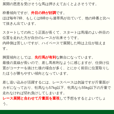
展開の恩恵を受けそうな馬は押さえておくとよさそうです。
枠番傾向ですが、
外目の枠が好調
です。
ほぼ毎年7枠、もしくは8枠から連帯馬が出ていて、他の枠番と比べ
て抜きん出ています。
スタートしての向こう正面が長くて、スタートは馬場のよい外目の
位置を走れた方が自分のレースが出来そうです。
内枠側は苦しいですが、ハイペースで展開した時は上位が狙えま
す。
脚質傾向としては、
先行馬が有利
な舞台になっています。
最後の直線が長いので、差し馬有利なように感じますが、仕掛け位
置がコーナーを抜けた後の場合が多く、とにかく前目に位置取りし
たほうが勝ちやすい傾向となっています。
差し追い込みが活躍するには、レースペースは勿論ですが斤量面が
カギになっており、牡馬なら57kg以下、牝馬なら55kg以下の斤量で
走れなければ切れ負けしてしまいます。
レース展開と合わせて斤量面を重視
して予想をするとよいでしょ
う。