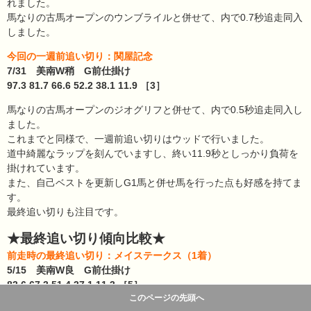
れました。
馬なりの古馬オープンのウンブライルと併せて、内で0.7秒追走同入
しました。
今回の一週前追い切り：関屋記念
7/31 美南W稍 G前仕掛け
97.3 81.7 66.6 52.2 38.1 11.9 ［3］
馬なりの古馬オープンのジオグリフと併せて、内で0.5秒追走同入し
ました。
これまでと同様で、一週前追い切りはウッドで行いました。
道中綺麗なラップを刻んでいますし、終い11.9秒としっかり負荷を
掛けれています。
また、自己ベストを更新しG1馬と併せ馬を行った点も好感を持てま
す。
最終追い切りも注目です。
★最終追い切り傾向比較★
前走時の最終追い切り：メイステークス（1着）
5/15 美南W良 G前仕掛け
83.6 67.3 51.4 37.1 11.3 ［5］
このページの先頭へ
馬なりの古馬2勝のステルナティーアと併せて、外で0.4秒先行同入