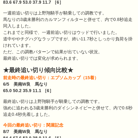
83.6 67.9 53.0 37.9 11.7 ［6］
一週前追い切りは上野翔騎手が騎乗しての調教です。
馬なりの3歳未勝利のカルマンフィルターと併せて、内で0.8秒追走
同入しました。
これまでと同様で、一週前追い切りはウッドで行いました。
道中ややチグハグなラップですが、終い11.7秒としっかり負荷を掛
けれています。
ただ、この調教パターンで結果が出ていない状況。
最終追い切りでは変化が求められます。
★最終追い切り傾向比較★
前走時の最終追い切り：エプソムカップ（15着）
6/5 美南W良 馬なり
65.0 50.2 35.9 11.1 ［6］
最終追い切りは上野翔騎手が騎乗しての調教です。
強めに追われる3歳未勝利のダイシンネイビーと併せて、内で0.6秒
追走0.4秒先着しました。
今回の最終追い切り：関屋記念
8/7 美南W良 馬なり
84.4 67.6 53.0 38.0 11.6 ［6］