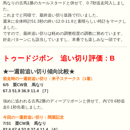
馬なりの古馬1勝のカールスタードと併せて、0.7秒追走同入しまし
た。
これまでと同様で、最終追い切り坂路で行いました。
週末に全体時計51.3秒の終い12.0-11.8と素晴らしい時計をマークし
ました。
ですので、最終追い切りは軽めの調整程度の調教に努めています。
好走パターンにも該当していますし、本番でも楽しみな一頭です。
トゥードジボン 追い切り評価：B
★一週前追い切り傾向比較★
前走時の一週前追い切り：米子ステークス（1着）
6/5 栗CW良 馬なり
67.3 51.9 36.9 11.4 ［7］
強めに追われる古馬2勝のディープリボーンと併せて、内で0.6秒追
走0.1秒先着しました。
今回の一週前追い切り：関屋記念
7/31 栗CW良 馬なり
82.6 67.4 52.8 37.4 11.4 ［4］