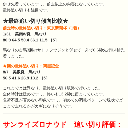
併せ先着していますし、前走以上の内容になっています。
最終追い切りも注目です。
★最終追い切り傾向比較★
前走時の最終追い切り：東京新聞杯（1着）
1/31 美南W良 馬なり
80.9 64.5 50.4 36.1 11.5 ［5］
馬なりの古馬3勝のサトノフウジンと併せて、外で0.6秒先行0.4秒先
着しました。
今回の最終追い切り：関屋記念
8/7 美坂良 馬なり
56.5 41.6 26.9 13.2 ［5］
これまでとは異なり、最終追い切り坂路で行いました。
全体時計は緩めですし、終いも13.2秒に留まっています。
負荷不足が否めない印象ですし、初めての調教パターンで現状でど
こまで走れるかがカギになりそうです。
サンライズロナウド 追い切り評価：