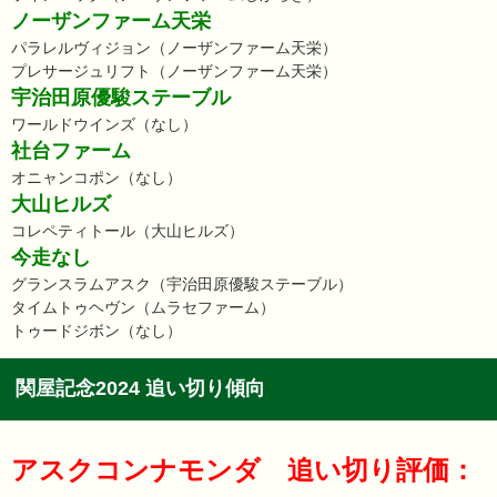
ノーザンファーム天栄
パラレルヴィジョン（ノーザンファーム天栄）
プレサージュリフト（ノーザンファーム天栄）
宇治田原優駿ステーブル
ワールドウインズ（なし）
社台ファーム
オニャンコポン（なし）
大山ヒルズ
コレペティトール（大山ヒルズ）
今走なし
グランスラムアスク（宇治田原優駿ステーブル）
タイムトゥヘヴン（ムラセファーム）
トゥードジボン（なし）
関屋記念2024 追い切り傾向
アスクコンナモンダ 追い切り評価：