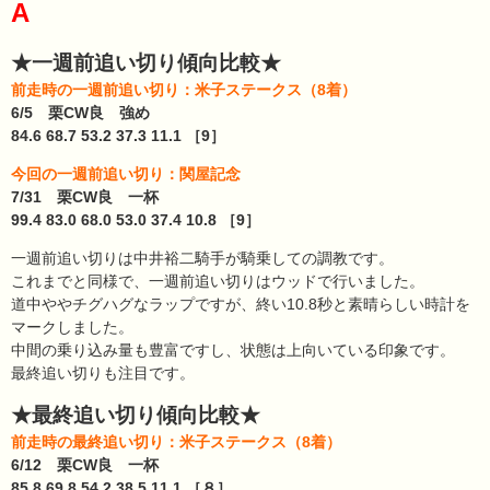
A
★一週前追い切り傾向比較★
前走時の一週前追い切り：米子ステークス（8着）
6/5 栗CW良 強め
84.6 68.7 53.2 37.3 11.1 ［9］
今回の一週前追い切り：関屋記念
7/31 栗CW良 一杯
99.4 83.0 68.0 53.0 37.4 10.8 ［9］
一週前追い切りは中井裕二騎手が騎乗しての調教です。
これまでと同様で、一週前追い切りはウッドで行いました。
道中ややチグハグなラップですが、終い10.8秒と素晴らしい時計を
マークしました。
中間の乗り込み量も豊富ですし、状態は上向いている印象です。
最終追い切りも注目です。
★最終追い切り傾向比較★
前走時の最終追い切り：米子ステークス（8着）
6/12 栗CW良 一杯
85.8 69.8 54.2 38.5 11.1 ［８］