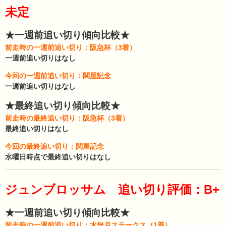
未定
★一週前追い切り傾向比較★
前走時の一週前追い切り：阪急杯（3着）
一週前追い切りはなし
今回の一週前追い切り：関屋記念
一週前追い切りはなし
★最終追い切り傾向比較★
前走時の最終追い切り：阪急杯（3着）
最終追い切りはなし
今回の最終追い切り：関屋記念
水曜日時点で最終追い切りはなし
ジュンブロッサム 追い切り評価：B+
★一週前追い切り傾向比較★
前走時の一週前追い切り：水無月ステークス（1着）