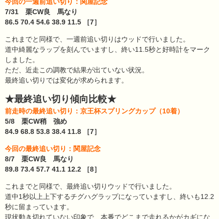
今回の一週前追い切り：関屋記念
7/31 栗CW良 馬なり
86.5 70.4 54.6 38.9 11.5 ［7］
これまでと同様で、一週前追い切りはウッドで行いました。
道中綺麗なラップを刻んでいますし、終い11.5秒と好時計をマーク
しました。
ただ、近走この調教で結果が出ていない状況。
最終追い切りでは変化が求められます。
★最終追い切り傾向比較★
前走時の最終追い切り：京王杯スプリングカップ（10着）
5/8 栗CW稍 強め
84.9 68.8 53.8 38.4 11.8 ［7］
今回の最終追い切り：関屋記念
8/7 栗CW良 馬なり
89.8 73.4 57.7 41.1 12.2 ［8］
これまでと同様で、最終追い切りウッドで行いました。
道中1秒以上上下するチグハグラップになっていますし、終いも12.2
秒に留まっています。
現状動き切れていない印象で、本番でどこまで走れるかがカギにな