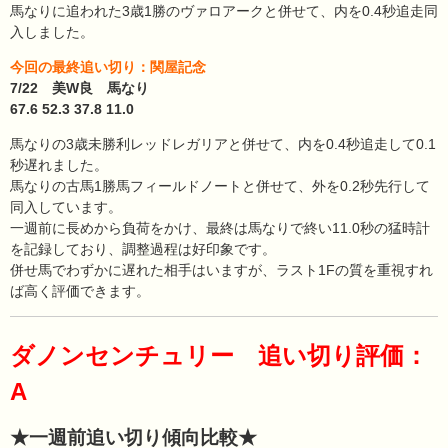
馬なりに追われた3歳1勝のヴァロアークと併せて、内を0.4秒追走同
入しました。
今回の最終追い切り：関屋記念
7/22 美W良 馬なり
67.6 52.3 37.8 11.0
馬なりの3歳未勝利レッドレガリアと併せて、内を0.4秒追走して0.1
秒遅れました。
馬なりの古馬1勝馬フィールドノートと併せて、外を0.2秒先行して
同入しています。
一週前に長めから負荷をかけ、最終は馬なりで終い11.0秒の猛時計
を記録しており、調整過程は好印象です。
併せ馬でわずかに遅れた相手はいますが、ラスト1Fの質を重視すれ
ば高く評価できます。
ダノンセンチュリー 追い切り評価：
A
★一週前追い切り傾向比較★