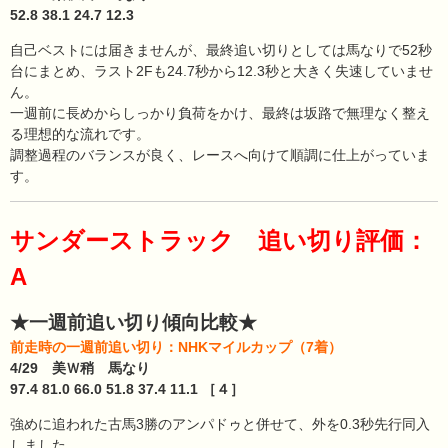
52.8 38.1 24.7 12.3
自己ベストには届きませんが、最終追い切りとしては馬なりで52秒
台にまとめ、ラスト2Fも24.7秒から12.3秒と大きく失速していませ
ん。
一週前に長めからしっかり負荷をかけ、最終は坂路で無理なく整え
る理想的な流れです。
調整過程のバランスが良く、レースへ向けて順調に仕上がっていま
す。
サンダーストラック 追い切り評価：
A
★一週前追い切り傾向比較★
前走時の一週前追い切り：NHKマイルカップ（7着）
4/29 美Ｗ稍 馬なり
97.4 81.0 66.0 51.8 37.4 11.1 ［４］
強めに追われた古馬3勝のアンパドゥと併せて、外を0.3秒先行同入
しました。