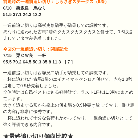
前走時の一週前追い切り：しらさぎステークス（9着）
6/10 栗坂良 馬なり
51.5 37.1 24.3 12.2
一週前追い切りは高杉吏麒騎手が騎乗しての調教です。
馬なりに追われた古馬2勝のタカスタカスタカスと併せて、0.6秒追
走してアタマ差先着しました。
今回の一週前追い切り：関屋記念
7/15 栗ＣＷ良 一杯
95.5 79.2 64.5 50.3 35.8 11.3 ［７］
一週前追い切りは西塚洸二騎手が騎乗しての調教です。
一杯に追われた古馬3勝のエイカイマッケンロと併せて、内を1.8秒
追走して0.9秒先着しました。
全体時計は自己ベストに迫る好時計で、ラスト1Fも11.3秒にまとめ
ています。
大きく追走する形から格上の併走馬を0.9秒突き放しており、併せ馬
の内容は非常に優秀です。
一杯に追われて十分な負荷もかかっており、一週前追い切りとして
強く評価できる内容です。
★最終追い切り傾向比較★