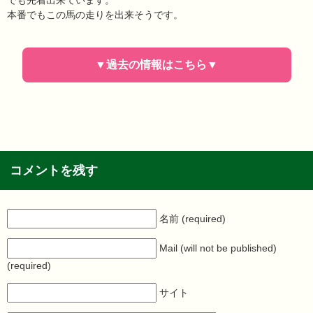
でも先着出来ています。
本番でもこの馬の走りを出来そうです。
▼過去の情報はこちら▼
皐月賞2025の出走予定馬、想定騎手、外厩情報、追い切りなどに
ついての記事になります。
コメントを残す
名前 (required)
Mail (will not be published)
(required)
出走予定馬
想定騎手
アスクシュタイン
未定
サイト
アロヒアリイ
横山和
ヴィンセンシオ
C.ルメール