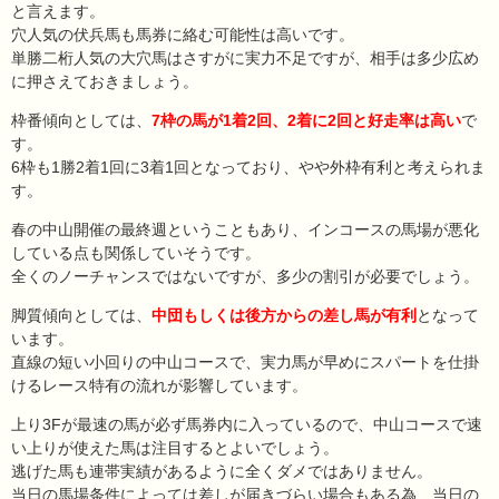
と言えます。
穴人気の伏兵馬も馬券に絡む可能性は高いです。
単勝二桁人気の大穴馬はさすがに実力不足ですが、相手は多少広め
に押さえておきましょう。
枠番傾向としては、
7枠の馬が1着2回、2着に2回と好走率は高い
で
す。
6枠も1勝2着1回に3着1回となっており、やや外枠有利と考えられま
す。
春の中山開催の最終週ということもあり、インコースの馬場が悪化
している点も関係していそうです。
全くのノーチャンスではないですが、多少の割引が必要でしょう。
脚質傾向としては、
中団もしくは後方からの差し馬が有利
となって
います。
直線の短い小回りの中山コースで、実力馬が早めにスパートを仕掛
けるレース特有の流れが影響しています。
上り3Fが最速の馬が必ず馬券内に入っているので、中山コースで速
い上りが使えた馬は注目するとよいでしょう。
逃げた馬も連帯実績があるように全くダメではありません。
当日の馬場条件によっては差しが届きづらい場合もある為、当日の