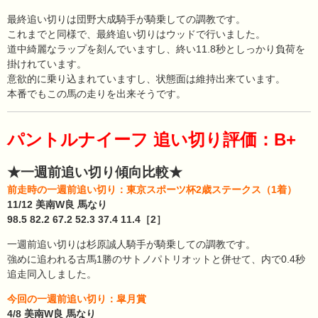
最終追い切りは団野大成騎手が騎乗しての調教です。
これまでと同様で、最終追い切りはウッドで行いました。
道中綺麗なラップを刻んでいますし、終い11.8秒としっかり負荷を
掛けれています。
意欲的に乗り込まれていますし、状態面は維持出来ています。
本番でもこの馬の走りを出来そうです。
パントルナイーフ 追い切り評価：B+
★一週前追い切り傾向比較★
前走時の一週前追い切り：東京スポーツ杯2歳ステークス（1着）
11/12 美南W良 馬なり
98.5 82.2 67.2 52.3 37.4 11.4［2］
一週前追い切りは杉原誠人騎手が騎乗しての調教です。
強めに追われる古馬1勝のサトノパトリオットと併せて、内で0.4秒
追走同入しました。
今回の一週前追い切り：皐月賞
4/8 美南W良 馬なり