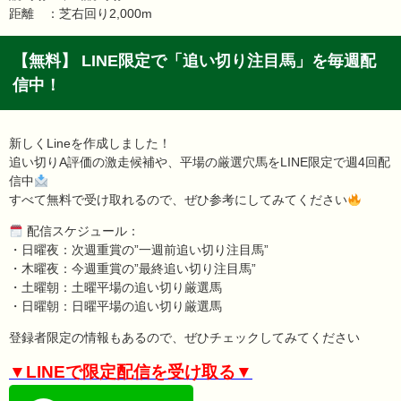
距離 ：芝右回り2,000m
【無料】 LINE限定で「追い切り注目馬」を毎週配
信中！
新しくLineを作成しました！
追い切りA評価の激走候補や、平場の厳選穴馬をLINE限定で週4回配
信中
すべて無料で受け取れるので、ぜひ参考にしてみてください
配信スケジュール：
・日曜夜：次週重賞の”一週前追い切り注目馬”
・木曜夜：今週重賞の”最終追い切り注目馬”
・土曜朝：土曜平場の追い切り厳選馬
・日曜朝：日曜平場の追い切り厳選馬
登録者限定の情報もあるので、ぜひチェックしてみてください
▼LINEで限定配信を受け取る▼