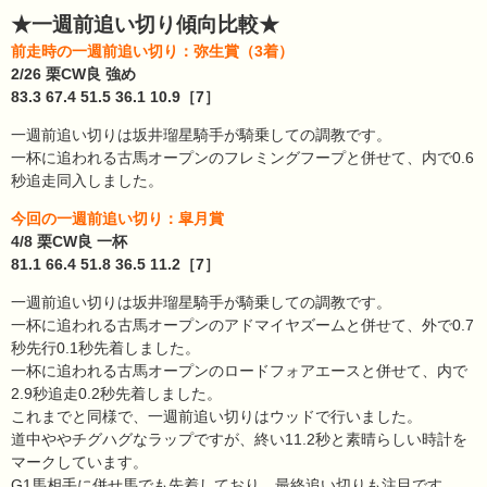
★一週前追い切り傾向比較★
前走時の一週前追い切り：弥生賞（3着）
2/26 栗CW良 強め
83.3 67.4 51.5 36.1 10.9［7］
一週前追い切りは坂井瑠星騎手が騎乗しての調教です。
一杯に追われる古馬オープンのフレミングフープと併せて、内で0.6
秒追走同入しました。
今回の一週前追い切り：皐月賞
4/8 栗CW良 一杯
81.1 66.4 51.8 36.5 11.2［7］
一週前追い切りは坂井瑠星騎手が騎乗しての調教です。
一杯に追われる古馬オープンのアドマイヤズームと併せて、外で0.7
秒先行0.1秒先着しました。
一杯に追われる古馬オープンのロードフォアエースと併せて、内で
2.9秒追走0.2秒先着しました。
これまでと同様で、一週前追い切りはウッドで行いました。
道中ややチグハグなラップですが、終い11.2秒と素晴らしい時計を
マークしています。
G1馬相手に併せ馬でも先着しており、最終追い切りも注目です。