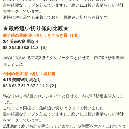
道中綺麗なラップを刻んでいますし、終い11.1秒と素晴らしい時計
をマークしています。
豪快に併せ馬でも先着しており、最終追い切りも注目です。
★最終追い切り傾向比較★
前走時の最終追い切り：きさらぎ賞（1着）
2/4 美南W良 馬なり
68.0 52.9 38.8 11.8［5］
強めに追われる古馬3勝のグレノークスと併せて、内で0.6秒追走同
入しました。
今回の最終追い切り：皐月賞
4/15 美南W良 馬なり
82.8 66.7 51.7 37.2 11.2［2］
馬なりの古馬3勝のロジシルバーと併せて、内で0.7秒追走同入しま
した。
これまでと同様で、最終追い切りはウッドで行いました。
道中綺麗なラップを刻んでいますし、終い11.2秒と素晴らしい時計
をマークしています。
2週連続で終い時計が際立っていますし、状態面を大きく上げてきま