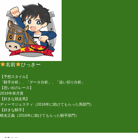
開催・馬場
着順
馬番
馬名
人気
騎手
性齢
斤量
タイム
着差
1
13
ジャスティンミラノ
2
戸崎圭太
牡3
57
01:57.1
2024年
2
12
コスモキュランダ
7
J.モレイラ
牡3
57
01:57.1
クビ
馬場:良
3
8
ジャンタルマンタル
3
川田将雅
牡3
57
01:57.2
1/2
1
1
ソールオリエンス
2
横山武史
牡3
57
02:00.6
2023年
2
14
タスティエーラ
5
松山弘平
牡3
57
02:00.8
1.1/4
馬場:重
3
7
ファントムシーフ
1
C.ルメール
牡3
57
02:01.1
1.3/4
1
14
ジオグリフ
5
福永祐一
牡3
57
01:59.7
2022年
2
18
イクイノックス
3
C.ルメール
牡3
57
01:59.8
1
馬場:良
3
12
ドウデュース
1
武豊
牡3
57
02:00.0
1.1/4
1
7
エフフォーリア
2
横山武史
牡3
57
02:00.6
2021年
2
13
タイトルホルダー
8
田辺裕信
牡3
57
02:01.1
3
馬場:稍重
3
3
ステラヴェローチェ
6
吉田隼人
牡3
57
02:01.1
クビ
名前
ひっきー
1
1
コントレイル
1
福永祐一
牡3
57
02:00.7
2020年
2
7
サリオス
3
D.レーン
牡3
57
02:00.8
1/2
馬場:稍重
3
16
ガロアクリーク
8
ヒューイ
牡3
57
02:01.4
3.1/2
【予想スタイル】
「騎手分析」、「データ分析」、「追い切り分析」
【思い出のレース】
2016年皐月賞
【好きな競走馬】
ディーマジェスティ（2016年に助けてもらった馬部門）
3歳牡馬クラシック三冠レースの第1戦
【好きな騎手】
蛯名正義（2016年に助けてもらった騎手部門）