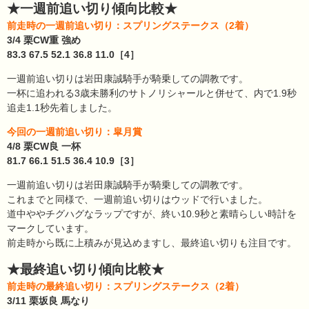
★一週前追い切り傾向比較★
前走時の一週前追い切り：スプリングステークス（2着）
3/4 栗CW重 強め
83.3 67.5 52.1 36.8 11.0［4］
一週前追い切りは岩田康誠騎手が騎乗しての調教です。
一杯に追われる3歳未勝利のサトノリシャールと併せて、内で1.9秒
追走1.1秒先着しました。
今回の一週前追い切り：皐月賞
4/8 栗CW良 一杯
81.7 66.1 51.5 36.4 10.9［3］
一週前追い切りは岩田康誠騎手が騎乗しての調教です。
これまでと同様で、一週前追い切りはウッドで行いました。
道中ややチグハグなラップですが、終い10.9秒と素晴らしい時計を
マークしています。
前走時から既に上積みが見込めますし、最終追い切りも注目です。
★最終追い切り傾向比較★
前走時の最終追い切り：スプリングステークス（2着）
3/11 栗坂良 馬なり