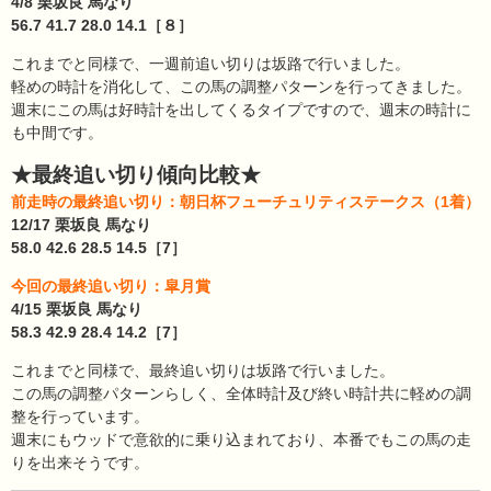
4/8 栗坂良 馬なり
56.7 41.7 28.0 14.1［８］
これまでと同様で、一週前追い切りは坂路で行いました。
軽めの時計を消化して、この馬の調整パターンを行ってきました。
週末にこの馬は好時計を出してくるタイプですので、週末の時計に
も中間です。
★最終追い切り傾向比較★
前走時の最終追い切り：朝日杯フューチュリティステークス（1着）
12/17 栗坂良 馬なり
58.0 42.6 28.5 14.5［7］
今回の最終追い切り：皐月賞
4/15 栗坂良 馬なり
58.3 42.9 28.4 14.2［7］
これまでと同様で、最終追い切りは坂路で行いました。
この馬の調整パターンらしく、全体時計及び終い時計共に軽めの調
整を行っています。
週末にもウッドで意欲的に乗り込まれており、本番でもこの馬の走
りを出来そうです。