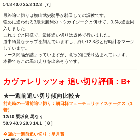
54.8 40.0 25.3 12.3［7］
最終追い切りは横山武史騎手が騎乗しての調教です。
強めに追われる3歳未勝利のトウカイジークと併せて、0.5秒追走同
入しました。
これまでと同様で、最終追い切りは坂路で行いました。
道中綺麗なラップを刻んでいますし、終い12.3秒と好時計をマーク
しています。
レース間隔が詰まっていますが、意欲的に乗り込まれています。
本番でもこの馬の走りを出来そうです。
カヴァレリッツォ 追い切り評価：B+
★一週前追い切り傾向比較★
前走時の一週前追い切り：朝日杯フューチュリティステークス（1
着）
12/10 栗坂良 馬なり
58.9 43.3 28.3 14.1［８］
今回の一週前追い切り：皐月賞