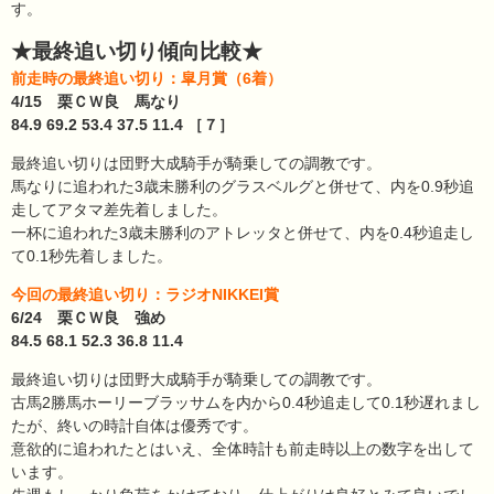
す。
★最終追い切り傾向比較★
前走時の最終追い切り：皐月賞（6着）
4/15 栗ＣＷ良 馬なり
84.9 69.2 53.4 37.5 11.4 ［７］
最終追い切りは団野大成騎手が騎乗しての調教です。
馬なりに追われた3歳未勝利のグラスベルグと併せて、内を0.9秒追
走してアタマ差先着しました。
一杯に追われた3歳未勝利のアトレッタと併せて、内を0.4秒追走し
て0.1秒先着しました。
今回の最終追い切り：ラジオNIKKEI賞
6/24 栗ＣＷ良 強め
84.5 68.1 52.3 36.8 11.4
最終追い切りは団野大成騎手が騎乗しての調教です。
古馬2勝馬ホーリーブラッサムを内から0.4秒追走して0.1秒遅れまし
たが、終いの時計自体は優秀です。
意欲的に追われたとはいえ、全体時計も前走時以上の数字を出して
います。