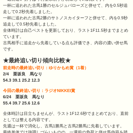
一杯に追われた古馬1勝のセルジュバローズと併せて、内を0.5秒追
走して0.2秒先着しました。
一杯に追われた古馬2勝のサトノスカイターフと併せて、内を0.9秒
追走して0.5秒先着しました。
全体時計は自己ベストを更新しており、ラスト1F11.5秒までまとめ
ています。
古馬相手に追走から先着している点も評価でき、内容の濃い併せ馬
です。
★最終追い切り傾向比較★
前走時の最終追い切り：ゆりかもめ賞（1着）
2/4 栗坂良 馬なり
54.3 39.1 25.2 12.3
今回の最終追い切り：ラジオNIKKEI賞
6/24 栗坂良 馬なり
55.4 39.7 25.6 12.6
全体時計は目立ちませんが、ラスト1F12.6秒でまとめており、直前
としては整える内容です。
先週は一杯で消化し、古馬1勝馬と古馬2勝馬に先着しています。
最終単体では強調しづらいものの、一週前の負荷と併せ馬内容を踏