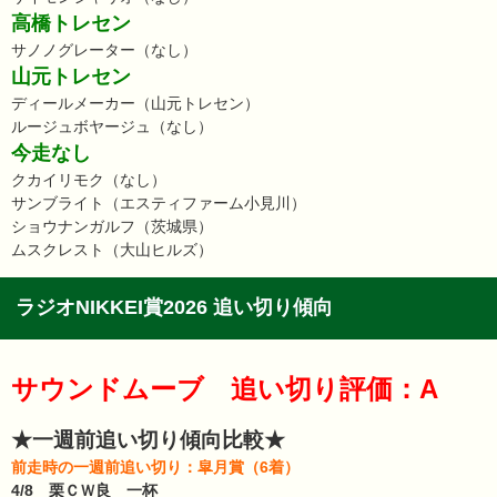
高橋トレセン
サノノグレーター（なし）
山元トレセン
ディールメーカー（山元トレセン）
ルージュボヤージュ（なし）
今走なし
クカイリモク（なし）
サンブライト（エスティファーム小見川）
ショウナンガルフ（茨城県）
ムスクレスト（大山ヒルズ）
ラジオNIKKEI賞2026 追い切り傾向
サウンドムーブ 追い切り評価：A
★一週前追い切り傾向比較★
前走時の一週前追い切り：皐月賞（6着）
4/8 栗ＣＷ良 一杯