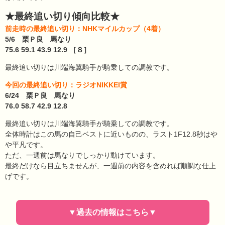
★最終追い切り傾向比較★
前走時の最終追い切り：NHKマイルカップ（4着）
5/6 栗Ｐ良 馬なり
75.6 59.1 43.9 12.9 ［８］
最終追い切りは川端海翼騎手が騎乗しての調教です。
今回の最終追い切り：ラジオNIKKEI賞
6/24 栗Ｐ良 馬なり
76.0 58.7 42.9 12.8
最終追い切りは川端海翼騎手が騎乗しての調教です。
全体時計はこの馬の自己ベストに近いものの、ラスト1F12.8秒はや
や平凡です。
ただ、一週前は馬なりでしっかり動けています。
最終だけなら目立ちませんが、一週前の内容を含めれば順調な仕上
げです。
▼過去の情報はこちら▼