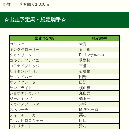
距離 ：芝右回り1,800m
☆出走予定馬・想定騎手☆
出走予定馬
想定騎手
ガリレア
未定
キンググローリー
石川裕
クカイリモク
F.ゴンサルベス
コルテオソレイユ
荻野極
コロナドブリッジ
三浦
サイモンシャリオ
石橋脩
サウンドムーブ
団野
サノノグレーター
田辺
サンブライト
横山典
ショウナンガルフ
丸山元
ジーネキング
菊沢一
スカイスプレンダー
戸崎
スペルーチェ
M.デムーロ
ディールメーカー
高杉
ニホンピロロジャー
田口
バドリナート
津村