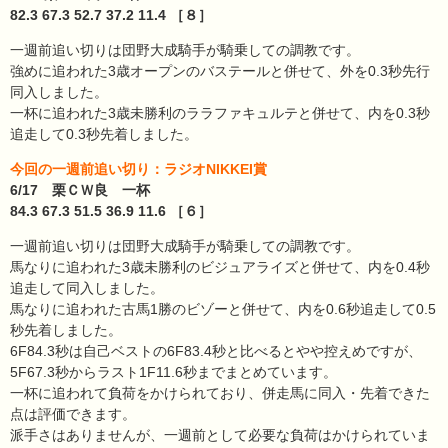
82.3 67.3 52.7 37.2 11.4 ［８］
一週前追い切りは団野大成騎手が騎乗しての調教です。
強めに追われた3歳オープンのバステールと併せて、外を0.3秒先行
同入しました。
一杯に追われた3歳未勝利のララファキュルテと併せて、内を0.3秒
追走して0.3秒先着しました。
今回の一週前追い切り：ラジオNIKKEI賞
6/17 栗ＣＷ良 一杯
84.3 67.3 51.5 36.9 11.6 ［６］
一週前追い切りは団野大成騎手が騎乗しての調教です。
馬なりに追われた3歳未勝利のビジュアライズと併せて、内を0.4秒
追走して同入しました。
馬なりに追われた古馬1勝のビゾーと併せて、内を0.6秒追走して0.5
秒先着しました。
6F84.3秒は自己ベストの6F83.4秒と比べるとやや控えめですが、
5F67.3秒からラスト1F11.6秒までまとめています。
一杯に追われて負荷をかけられており、併走馬に同入・先着できた
点は評価できます。
派手さはありませんが、一週前として必要な負荷はかけられていま