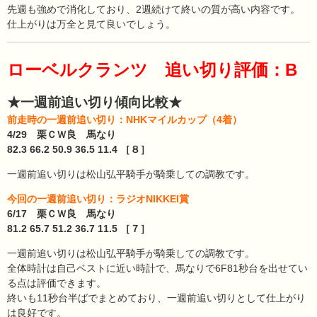
先週も強めで消化しており、2週続けて終いの質が高い内容です。
仕上がりは万全と見て良いでしょう。
ローベルクランツ 追い切り評価：B
★一週前追い切り傾向比較★
前走時の一週前追い切り：NHKマイルカップ（4着）
4/29 栗ＣＷ良 馬なり
82.3 66.2 50.9 36.5 11.4 ［８］
一週前追い切りは松山弘平騎手が騎乗しての調教です。
今回の一週前追い切り：ラジオNIKKEI賞
6/17 栗ＣＷ良 馬なり
81.2 65.7 51.2 36.7 11.5 ［７］
一週前追い切りは松山弘平騎手が騎乗しての調教です。
全体時計は自己ベストに近い時計で、馬なりで6F81秒台を出せてい
る点は評価できます。
終いも11秒台半ばでまとめており、一週前追い切りとして仕上がり
は良好です。