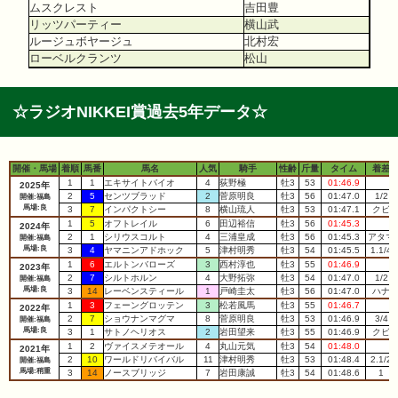
ムスクレスト
吉田豊
リッツパーティー
横山武
ルージュボヤージュ
北村宏
ローベルクランツ
松山
☆ラジオNIKKEI賞過去5年データ☆
開催・馬場
着順
馬番
馬名
人気
騎手
性齢
斤量
タイム
着差
1
1
エキサイトバイオ
4
荻野極
牡3
53
01:46.9
2025年
2
5
センツブラッド
2
菅原明良
牡3
56
01:47.0
1/2
開催:福島
馬場:良
3
7
インパクトシー
8
横山琉人
牡3
53
01:47.1
クビ
1
5
オフトレイル
6
田辺裕信
牡3
56
01:45.3
2024年
2
1
シリウスコルト
4
三浦皇成
牡3
56
01:45.3
アタマ
開催:福島
馬場:良
3
4
ヤマニンアドホック
5
津村明秀
牡3
54
01:45.5
1.1/4
1
6
エルトンバローズ
3
西村淳也
牡3
55
01:46.9
2023年
2
7
シルトホルン
4
大野拓弥
牡3
54
01:47.0
1/2
開催:福島
馬場:良
3
14
レーベンスティール
1
戸崎圭太
牡3
56
01:47.0
ハナ
1
3
フェーングロッテン
3
松若風馬
牡3
55
01:46.7
2022年
2
7
ショウナンマグマ
8
菅原明良
牡3
53
01:46.9
3/4
開催:福島
馬場:良
3
1
サトノヘリオス
2
岩田望来
牡3
55
01:46.9
クビ
1
2
ヴァイスメテオール
4
丸山元気
牡3
54
01:48.0
2021年
2
10
ワールドリバイバル
11
津村明秀
牡3
53
01:48.4
2.1/2
開催:福島
馬場:稍重
3
14
ノースブリッジ
7
岩田康誠
牡3
54
01:48.6
1