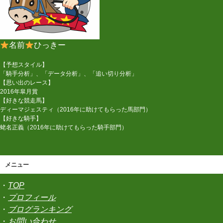
名前
ひっきー
【予想スタイル】
「騎手分析」、「データ分析」、「追い切り分析」
【思い出のレース】
2016年皐月賞
【好きな競走馬】
ディーマジェスティ（2016年に助けてもらった馬部門）
【好きな騎手】
蛯名正義（2016年に助けてもらった騎手部門）
メニュー
・
TOP
・
プロフィール
・
ブログランキング
・
お問い合わせ