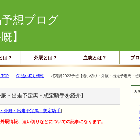
馬予想ブログ
外厩】
とは？
外厩とは？
血統とは？
プロ
TOP
G1追い切り情報
桜花賞2023予想【追い切り・外厩・出走予定馬・
カ
・外厩・出走予定馬・想定騎手を紹介】
・外厩・出走予定馬・想定騎手
]
手、外厩情報、追い切りなどについての記事になります。