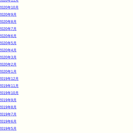
2020年11月
2020年10月
2020年9月
2020年8月
2020年7月
2020年6月
2020年5月
2020年4月
2020年3月
2020年2月
2020年1月
2019年12月
2019年11月
2019年10月
2019年9月
2019年8月
2019年7月
2019年6月
2019年5月