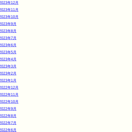
2023年12月
2023年11月
2023年10月
2023年9月
2023年8月
2023年7月
2023年6月
2023年5月
2023年4月
2023年3月
2023年2月
2023年1月
2022年12月
2022年11月
2022年10月
2022年9月
2022年8月
2022年7月
2022年6月