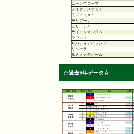
ムーンプローブ
メイクアスナッチ
モズメイメイ
モリアーナ
ユリーシャ
ライトクオンタム
ラヴェル
リバティアイランド
リバーラ
ルミノメテオール
☆過去5年データ☆
開催・馬場
着順
馬番
馬名
人気
1
8
スターズオンアース
7
2022年
2
6
ウォーターナビレラ
3
馬場:良
3
1
ナムラクレア
6
1
4
ソダシ
2
2021年
2
18
サトノレイナス
1
馬場:良
3
2
ファインルージュ
8
1
9
デアリングタクト
2
2020年
2
17
レシステンシア
1
馬場:重
3
3
スマイルカナ
9
1
8
グランアレグリア
2
2019年
2
16
シゲルピンクダイヤ
7
馬場:良
3
4
クロノジェネシス
3
1
13
アーモンドアイ
2
2018年