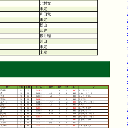
北村友
未定
和田竜
未定
松山
武豊
坂井瑠
川田
未定
未定
騎手
性齢
斤量
タイム
着差
3角
4角
上り
父
川田将雅
牝3
55
01:32.9
10
9
33.5
ドゥラメンテ
武豊
牝3
55
01:32.9
ハナ
2
2
34.0
シルバーステート
浜中俊
牝3
55
01:33.0
1/2
4
4
33.9
ミッキーアイル
吉田隼人
牝3
55
01:31.1
3
3
33.8
クロフネ
C.ルメール
牝3
55
01:31.1
クビ
15
16
32.9
ディープインパクト
福永祐一
牝3
55
01:31.2
1/2
8
6
33.7
キズナ
松山弘平
牝3
55
01:36.1
12
13
36.6
エピファネイア
武豊
牝3
55
01:36.3
1.1/2
2
2
38.2
ダイワメジャー
柴田大知
牝3
55
01:36.6
1.3/4
1
1
38.6
ディープインパクト
C.ルメール
牝3
55
01:32.7
3
1
33.3
ディープインパクト
和田竜二
牝3
55
01:33.1
2.1/2
12
15
32.7
ダイワメジャー
北村友一
牝3
55
01:33.1
クビ
8
9
32.9
バゴ
C.ルメール
牝3
55
01:33.1
15
16
33.2
ロードカナロア