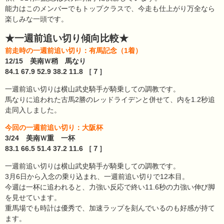
能力はこのメンバーでもトップクラスで、今走も仕上がり万全なら
楽しみな一頭です。
★一週前追い切り傾向比較★
前走時の一週前追い切り：有馬記念（1着）
12/15 美南Ｗ稍 馬なり
84.1 67.9 52.9 38.2 11.8 ［７］
一週前追い切りは横山武史騎手が騎乗しての調教です。
馬なりに追われた古馬2勝のレッドライデンと併せて、内を1.2秒追
走同入しました。
今回の一週前追い切り：大阪杯
3/24 美南Ｗ重 一杯
83.1 66.5 51.4 37.2 11.6 ［７］
一週前追い切りは横山武史騎手が騎乗しての調教です。
3月6日から入念の乗り込まれ、一週前追い切りで12本目。
今週は一杯に追われると、力強い反応で終い11.6秒の力強い伸び脚
を見せています。
重馬場でも時計は優秀で、加速ラップを刻んでいるのも好感が持て
ます。