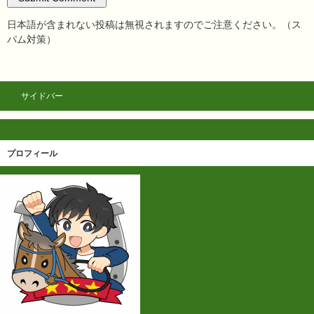
日本語が含まれない投稿は無視されますのでご注意ください。（ス
パム対策）
開催・馬場
着順
馬番
馬名
人気
騎手
性齢
斤量
タイム
着差
1
5
ラッキーライラック
2
M.デムーロ
牝5
55
01:58.4
2020年
2
12
クロノジェネシス
4
北村友一
牝4
55
01:58.4
クビ
馬場:良
3
8
ダノンキングリー
1
横山典弘
牡4
57
01:58.5
クビ
サイドバー
1
3
アルアイン
9
北村友一
牡5
57
02:01.0
2019年
2
6
キセキ
2
川田将雅
牡5
57
02:01.0
クビ
馬場:良
3
2
ワグネリアン
4
福永祐一
牡4
57
02:01.1
クビ
1
15
スワーヴリチャード
1
M.デムーロ
牡4
57
01:58.2
2018年
2
5
ペルシアンナイト
6
福永祐一
牡4
57
01:58.3
3/4
馬場:良
3
8
アルアイン
2
川田将雅
牡4
57
01:58.4
1/2
プロフィール
1
5
キタサンブラック
1
武豊
牡5
57
01:58.9
2017年
2
4
ステファノス
7
川田将雅
牡6
57
01:59.0
3/4
馬場:良
3
13
ヤマカツエース
4
池添謙一
牡5
57
01:59.1
1/2
1
9
アンビシャス
2
横山典弘
牡4
56
01:59.3
2016年
2
7
キタサンブラック
5
武豊
牡4
58
01:59.3
クビ
馬場:良
3
8
ショウナンパンドラ
4
池添謙一
牝5
56
01:59.5
1.1/4
伏兵馬の活躍が見られやすい、小波乱レース