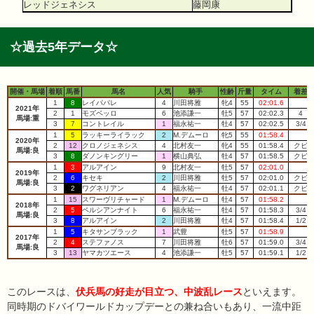
レッドジェネシス
藤岡康
☆過去5年データ☆
開催・馬場
着順
馬番
馬名
人気
騎手
性齢
斤量
タイム
着差
1
8
レイパパレ
4
川田将雅
牝4
55
02:01.6
2021年
2
1
モズベッロ
6
池添謙一
牡5
57
02:02.3
4
馬場:重
3
7
コントレイル
1
福永祐一
牡4
57
02:02.5
3/4
1
5
ラッキーライラック
2
M.デムーロ
牝5
55
01:58.4
2020年
2
12
クロノジェネシス
4
北村友一
牝4
55
01:58.4
クビ
馬場:良
3
8
ダノンキングリー
1
横山典弘
牡4
57
01:58.5
クビ
1
3
アルアイン
9
北村友一
牡5
57
02:01.0
2019年
2
6
キセキ
2
川田将雅
牡5
57
02:01.0
クビ
馬場:良
3
2
ワグネリアン
4
福永祐一
牡4
57
02:01.1
クビ
1
15
スワーヴリチャード
1
M.デムーロ
牡4
57
01:58.2
2018年
2
5
ペルシアンナイト
6
福永祐一
牡4
57
01:58.3
3/4
馬場:良
3
8
アルアイン
2
川田将雅
牡4
57
01:58.4
1/2
1
5
キタサンブラック
1
武豊
牡5
57
01:58.9
2017年
2
4
ステファノス
7
川田将雅
牡6
57
01:59.0
3/4
馬場:良
3
13
ヤマカツエース
4
池添謙一
牡5
57
01:59.1
1/2
このレースは、
伏兵馬の好走が目立つ、中波乱レース
といえます。
同時期のドバイワールドカップデーとの兼ね合いもあり、一流中距