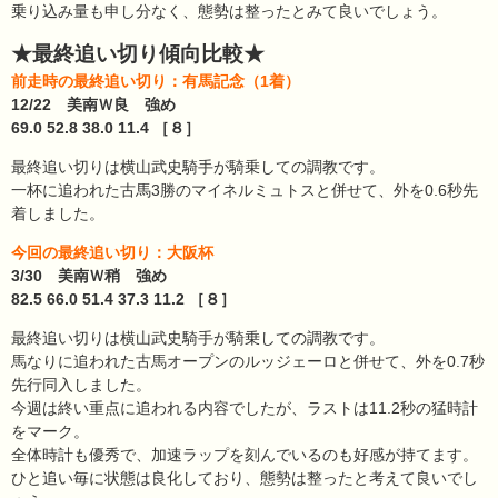
乗り込み量も申し分なく、態勢は整ったとみて良いでしょう。
★最終追い切り傾向比較★
前走時の最終追い切り：有馬記念（1着）
12/22 美南Ｗ良 強め
69.0 52.8 38.0 11.4 ［８］
最終追い切りは横山武史騎手が騎乗しての調教です。
一杯に追われた古馬3勝のマイネルミュトスと併せて、外を0.6秒先
着しました。
今回の最終追い切り：大阪杯
3/30 美南Ｗ稍 強め
82.5 66.0 51.4 37.3 11.2 ［８］
最終追い切りは横山武史騎手が騎乗しての調教です。
馬なりに追われた古馬オープンのルッジェーロと併せて、外を0.7秒
先行同入しました。
今週は終い重点に追われる内容でしたが、ラストは11.2秒の猛時計
をマーク。
全体時計も優秀で、加速ラップを刻んでいるのも好感が持てます。
ひと追い毎に状態は良化しており、態勢は整ったと考えて良いでし