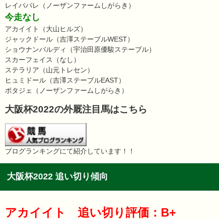
レイパパレ（ノーザンファームしがらき）
今走なし
アカイイト（大山ヒルズ）
ジャックドール（吉澤ステーブルWEST）
ショウナンバルディ（宇治田原優駿ステーブル）
スカーフェイス（なし）
ステラリア（山元トレセン）
ヒュミドール（吉澤ステーブルEAST）
ポタジェ（ノーザンファームしがらき）
大阪杯2022の外厩注目馬はこちら
ブログランキングにて紹介しています！！
大阪杯2022 追い切り傾向
アカイイト 追い切り評価：B+