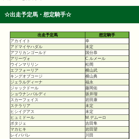
☆出走予定馬・想定騎手☆
出走予定馬
想定騎手
アカイイト
幸
アドマイヤハダル
未定
アフリカンゴールド
国分恭
アリーヴォ
C.ルメール
ウインマリリン
松岡
エフフォーリア
横山武
キングオブコージ
横山典
ジェラルディーナ
福永
ジャックドール
藤岡佑
ショウナンバルディ
坂井瑠
スカーフェイス
岩田康
ステラリア
未定
ヒシイグアス
未定
ヒュミドール
M.デムーロ
ポタジェ
吉田隼
マカヒキ
岩田望
レイパパレ
川田