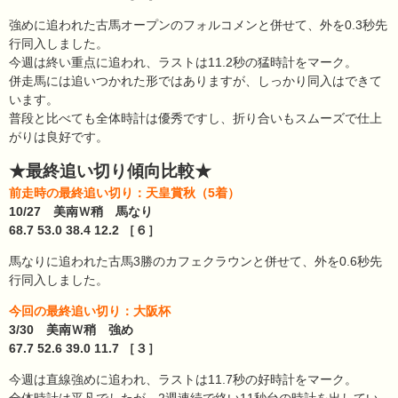
強めに追われた古馬オープンのフォルコメンと併せて、外を0.3秒先
行同入しました。
今週は終い重点に追われ、ラストは11.2秒の猛時計をマーク。
併走馬には追いつかれた形ではありますが、しっかり同入はできて
います。
普段と比べても全体時計は優秀ですし、折り合いもスムーズで仕上
がりは良好です。
★最終追い切り傾向比較★
前走時の最終追い切り：天皇賞秋（5着）
10/27 美南Ｗ稍 馬なり
68.7 53.0 38.4 12.2 ［６］
馬なりに追われた古馬3勝のカフェクラウンと併せて、外を0.6秒先
行同入しました。
今回の最終追い切り：大阪杯
3/30 美南Ｗ稍 強め
67.7 52.6 39.0 11.7 ［３］
今週は直線強めに追われ、ラストは11.7秒の好時計をマーク。
全体時計は平凡でしたが、2週連続で終い11秒台の時計を出してい