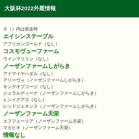
大阪杯2022外厩情報
※（）内は前走時
エイシンステーブル
アフリカンゴールド（なし）
コスモヴューファーム
ウインマリリン（なし）
ノーザンファームしがらき
アドマイヤハダル（なし）
アリーヴォ（ノーザンファームしがらき）
キングオブコージ（なし）
ジェラルディーナ（ノーザンファームしがらき）
ヒシイグアス（なし）
レッドジェネシス（ノーザンファームしがらき）
ノーザンファーム天栄
エフフォーリア（ノーザンファーム天栄）
マカヒキ（ノーザンファーム天栄）
情報なし