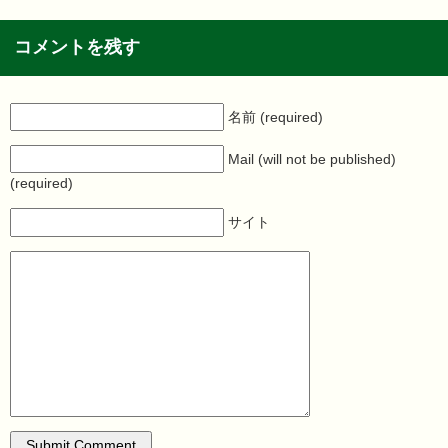
コメントを残す
出走予定馬
想定騎手
名前 (required)
アドマイヤビルゴ
岩田望
アーデントリー
和田竜
Mail (will not be published)
カデナ
鮫島駿
(required)
キセキ
未定
ギベオン
未定
サイト
グランアレグリア
C.ルメール
クレッシェンドラヴ
内田博
コントレイル
福永
サリオス
松山
ハッピーグリン
未定
ブラヴァス
三浦
ペルシアンナイト
大野
モズベッロ
池添
レイパパレ
川田
ワグネリアン
吉田隼