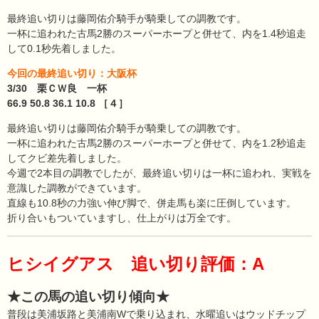
最終追い切りは藤岡佑介騎手が騎乗しての調教です。
一杯に追われた古馬2勝のスーパーホープと併せて、内を1.4秒追走
して0.1秒先着しました。
今回の最終追い切り：大阪杯
3/30 栗ＣＷ良 一杯
66.9 50.8 36.1 10.8 ［４］
最終追い切りは藤岡佑介騎手が騎乗しての調教です。
一杯に追われた古馬2勝のスーパーホープと併せて、内を1.2秒追走
してクビ差先着しました。
今週で2本目の調教でしたが、最終追い切りは一杯に追われ、実戦を
意識した調教ができています。
直線も10.8秒の力強い伸び脚で、併走馬も楽に圧倒しています。
折り合いもついていますし、仕上がりは万全です。
ヒシイグアス 追い切り評価：A
★この馬の追い切り傾向★
普段は美浦坂路と美浦南Wで乗り込まれ、水曜追いはウッドチップ