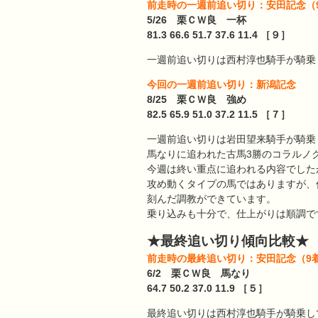
前走時の一週前追い切り：安田記念（
5/26 栗ＣＷ良 一杯
81.3 66.6 51.7 37.6 11.4 ［９］
一週前追い切りは西村淳也騎手が騎乗
今回の一週前追い切り：新潟記念
8/25 栗ＣＷ良 強め
82.5 65.9 51.0 37.2 11.5 ［７］
一週前追い切りは岩田望来騎手が騎乗
馬なりに追われた古馬3勝のコラルノク
今週は終い重点に追われる内容でしたが
攻め動くタイプの馬ではありますが、
刻んだ調教ができています。
乗り込みも十分で、仕上がりは順調で
★最終追い切り傾向比較★
前走時の最終追い切り：安田記念（9
6/2 栗ＣＷ良 馬なり
64.7 50.2 37.0 11.9 ［５］
最終追い切りは西村淳也騎手が騎乗し