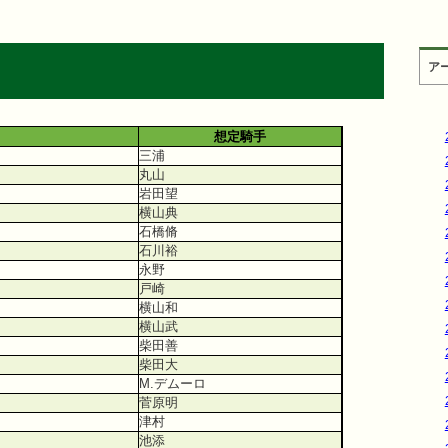
ア
想定騎手
三浦
丸山
岩田望
横山典
石橋脩
石川裕
永野
戸崎
横山和
横山武
柴田善
柴田大
M.デムーロ
菅原明
津村
池添