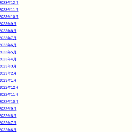
2023年12月
2023年11月
2023年10月
2023年9月
2023年8月
2023年7月
2023年6月
2023年5月
2023年4月
2023年3月
2023年2月
2023年1月
2022年12月
2022年11月
2022年10月
2022年9月
2022年8月
2022年7月
2022年6月