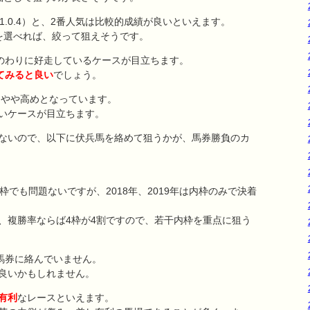
（0.1.0.4）と、2番人気は比較的成績が良いといえます。
を選べれば、絞って狙えそうです。
人気のわりに好走しているケースが目立ちます。
てみると良い
でしょう。
と、やや高めとなっています。
いケースが目立ちます。
ないので、以下に伏兵馬を絡めて狙うかが、馬券勝負のカ
枠でも問題ないですが、2018年、2019年は内枠のみで決着
、複勝率ならば4枠が4割ですので、若干内枠を重点に狙う
馬券に絡んでいません。
良いかもしれません。
有利
なレースといえます。