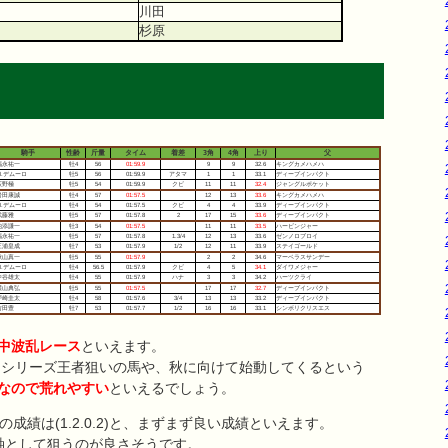
川田
杉原
騎手
性齢
斤量
タイム
着差
3角
4角
上り
父
福永祐一
牡4
56
01:59.9
9
9
32.6
キングカメハメハ
M.デムーロ
牡5
56
01:59.9
アタマ
1
1
33.1
ディープインパクト
荻野極
牡5
54
01:59.9
クビ
11
11
32.4
ジャングルポケット
岩田康誠
牡4
57
01:57.5
12
13
33.6
キングカメハメハ
M.デムーロ
牡4
54
01:57.5
クビ
4
4
33.9
ディープインパクト
武藤雅
牡5
57
01:57.8
2
17
15
33.6
ディープインパクト
池添謙一
牡3
54
01:57.5
11
11
33.5
ハービンジャー
福永祐一
牡5
57
01:57.8
1.3/4
12
13
33.6
ゼンノロブロイ
三浦皇成
牡7
53
01:57.9
1/2
12
11
33.9
ステイゴールド
秋山真一
牡5
55
01:57.9
2
2
34.6
マーベラスサンデー
M.デムーロ
牡4
56.5
01:57.9
クビ
4
5
34.1
ダイワメジャー
中谷雄太
牡4
55
01:57.9
ハナ
3
3
34.2
ハーツクライ
横山典弘
牡5
55
01:57.5
17
17
32.7
ディープインパクト
戸崎圭太
牡4
58
01:57.6
3/4
13
13
33.2
ディープインパクト
吉田豊
牡7
53
01:57.7
1/2
16
16
33.1
シンボリクリスエス
中波乱レース
といえます。
で、シリーズ王者狙いの馬や、秋に向けて始動してくるという
なので荒れやすい
といえるでしょう。
成績は(1.2.0.2)と、まずまず良い成績といえます。
軸として狙うのが良さそうです。