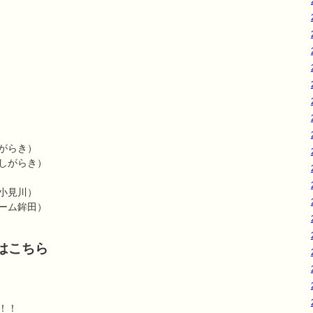
がらき）
しがらき）
小見川）
ーム鉾田）
馬はこちら
！！