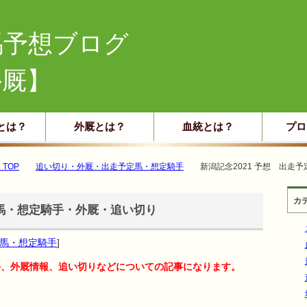
馬予想ブログ
外厩】
とは？
外厩とは？
血統とは？
プロ
TOP
追い切り・外厩・出走予定馬・想定騎手
新潟記念2021 予想 出走
カ
定馬・想定騎手・外厩・追い切り
馬・想定騎手
]
騎手、外厩情報、追い切りなどについての記事になります。