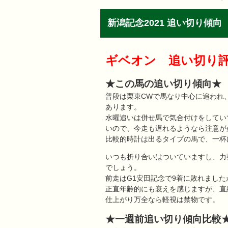
新潟記念
2021 追い切り傾向
ギベオン 追い切り評
★この馬の追い切り傾向★
普段は栗東CWで馬なり中心に追われ
あります。
水曜追いは併せ馬で気合付けをしてい
いので、今走も遅れるようなら注意が
比較的時計は出るタイプの馬で、一杯
いつも折り合いはついていますし、力
でしょう。
前走はG1安田記念で9着に敗れまし
正直年齢的にも衰えを感じますが、直
仕上がり万全なら軽視は禁物です。
★一週前追い切り傾向比較