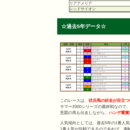
リアアメリア
レッドサイオン
☆過去5年データ☆
開催・馬場
着順
馬番
馬名
人気
1
17
ブラヴァス
2
2020年
2
5
ジナンボー
3
馬場:良
3
16
サンレイポケット
5
1
7
ユーキャンスマイル
2
2019年
2
5
ジナンボー
6
馬場:良
3
6
カデナ
8
1
1
ブラストワンピース
1
2018年
2
5
メートルダール
6
馬場:良
3
4
ショウナンバッハ
13
1
1
タツゴウゲキ
6
2017年
2
11
アストラエンブレム
1
馬場:良
3
7
カフジプリンス
12
1
17
アデイインザライフ
2
2016年
2
14
アルバートドック
1
馬場:良
3
12
ロンギングダンサー
9
このレースは、
伏兵馬の好走が目立つ
サマー2000シリーズの最終戦なの
意図の馬も出走しながら、
ハンデ重賞
人気傾向としては、過去5年の1番人気の
1番人気が信頼できるのであれば、連