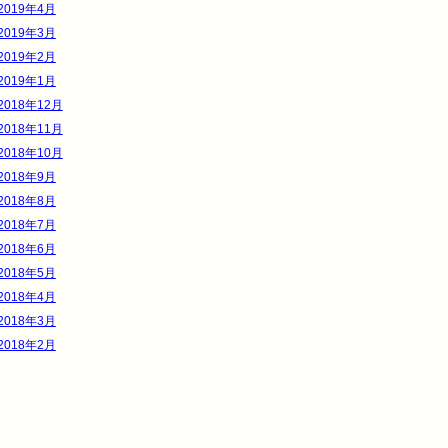
2019年4月
2019年3月
2019年2月
2019年1月
2018年12月
2018年11月
2018年10月
2018年9月
2018年8月
2018年7月
2018年6月
2018年5月
2018年4月
2018年3月
2018年2月