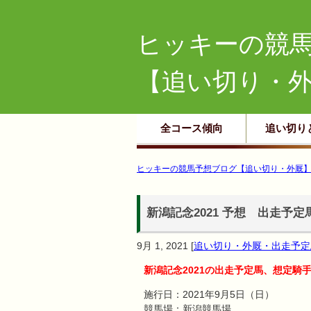
ヒッキーの競
【追い切り・
全コース傾向
追い切り
ヒッキーの競馬予想ブログ【追い切り・外厩】 
新潟記念2021 予想 出走予
9月 1, 2021
[
追い切り・外厩・出走予定
新潟記念2021の出走予定馬、想定
施行日：2021年9月5日（日）
競馬場：新潟競馬場