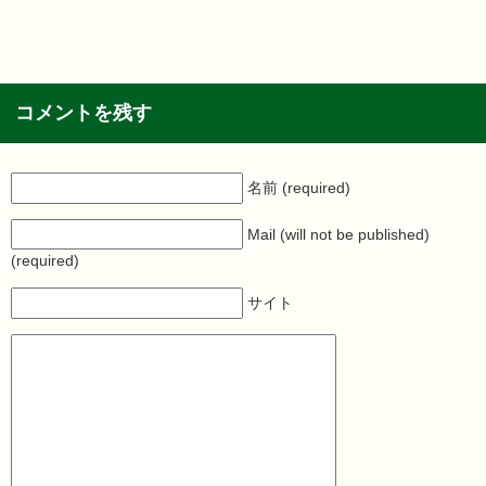
コメントを残す
名前 (required)
Mail (will not be published)
(required)
サイト