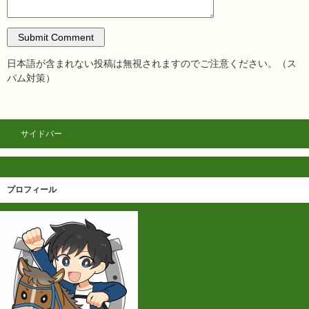
日本語が含まれない投稿は無視されますのでご注意ください。（ス
パム対策）
サイドバー
プロフィール