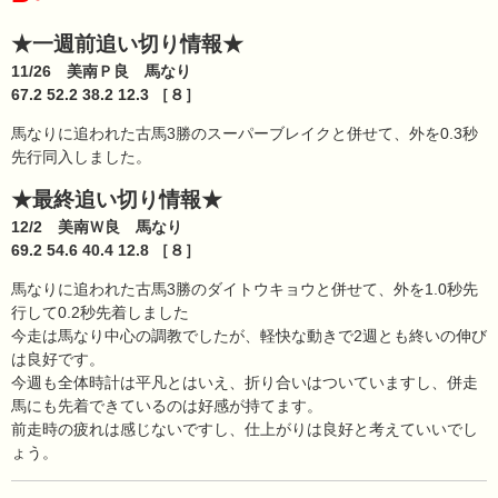
★一週前追い切り情報★
11/26 美南Ｐ良 馬なり
67.2 52.2 38.2 12.3 ［８］
馬なりに追われた古馬3勝のスーパーブレイクと併せて、外を0.3秒
先行同入しました。
★最終追い切り情報★
12/2 美南Ｗ良 馬なり
69.2 54.6 40.4 12.8 ［８］
馬なりに追われた古馬3勝のダイトウキョウと併せて、外を1.0秒先
行して0.2秒先着しました
今走は馬なり中心の調教でしたが、軽快な動きで2週とも終いの伸び
は良好です。
今週も全体時計は平凡とはいえ、折り合いはついていますし、併走
馬にも先着できているのは好感が持てます。
前走時の疲れは感じないですし、仕上がりは良好と考えていいでし
ょう。