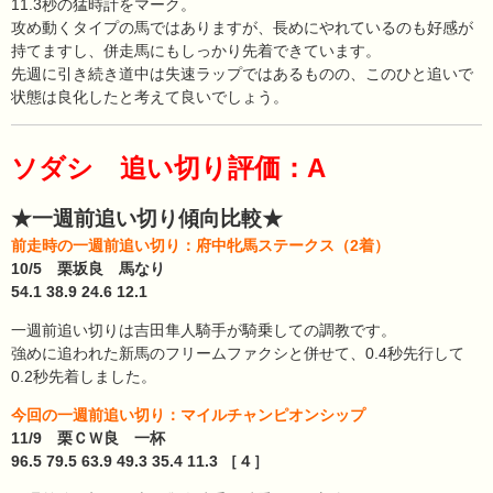
11.3秒の猛時計をマーク。
攻め動くタイプの馬ではありますが、長めにやれているのも好感が
持てますし、併走馬にもしっかり先着できています。
先週に引き続き道中は失速ラップではあるものの、このひと追いで
状態は良化したと考えて良いでしょう。
ソダシ 追い切り評価：A
★一週前追い切り傾向比較★
前走時の一週前追い切り：府中牝馬ステークス（2着）
10/5 栗坂良 馬なり
54.1 38.9 24.6 12.1
一週前追い切りは吉田隼人騎手が騎乗しての調教です。
強めに追われた新馬のフリームファクシと併せて、0.4秒先行して
0.2秒先着しました。
今回の一週前追い切り：マイルチャンピオンシップ
11/9 栗ＣＷ良 一杯
96.5 79.5 63.9 49.3 35.4 11.3 ［４］