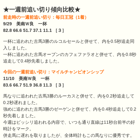
★一週前追い切り傾向比較★
前走時の一週前追い切り：毎日王冠（1着）
9/29 美南Ｗ良 一杯
82.8 66.6 51.7 37.1 11.1 ［３］
一杯に追われた古馬3勝のルコルセールと併せて、内を0.5秒追走同
入しました。
一杯に追われた古馬オープンのカフェファラオと併せて、内を0.8秒
追走して0.4秒先着しました。
今回の一週前追い切り：マイルチャンピオンシップ
11/10 美南Ｗ良 一杯
83.6 66.7 51.9 36.8 11.3 ［３］
馬なりに追われた古馬3勝のルーカスと併せて、内を0.2秒追走して
0.2秒遅れました。
強めに追われた古馬3勝のゼーゲンと併せて、内を0.4秒追走して0.2
秒先着しました。
今週はビッシリ追われる内容で、いつも通り直線は11秒台前半の好
時計をマーク。
併走馬に遅れを取りましたが、全体時計もこの馬なりに優秀です。