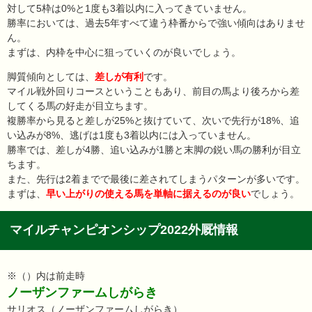
対して5枠は0%と1度も3着以内に入ってきていません。
勝率においては、過去5年すべて違う枠番からで強い傾向はありませ
ん。
まずは、内枠を中心に狙っていくのが良いでしょう。
脚質傾向としては、
差しが有利
です。
マイル戦外回りコースということもあり、前目の馬より後ろから差
してくる馬の好走が目立ちます。
複勝率から見ると差しが25%と抜けていて、次いで先行が18%、追
い込みが8%、逃げは1度も3着以内には入っていません。
勝率では、差しが4勝、追い込みが1勝と末脚の鋭い馬の勝利が目立
ちます。
また、先行は2着までで最後に差されてしまうパターンが多いです。
まずは、
早い上がりの使える馬を単軸に据えるのが良い
でしょう。
マイルチャンピオンシップ2022外厩情報
※（）内は前走時
ノーザンファームしがらき
サリオス（ノーザンファームしがらき）