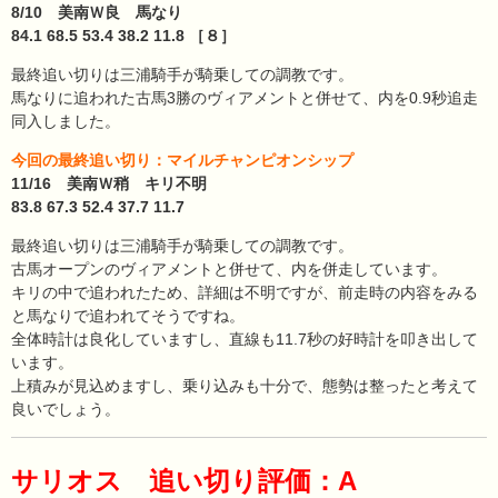
8/10 美南Ｗ良 馬なり
84.1 68.5 53.4 38.2 11.8 ［８］
最終追い切りは三浦騎手が騎乗しての調教です。
馬なりに追われた古馬3勝のヴィアメントと併せて、内を0.9秒追走
同入しました。
今回の最終追い切り：マイルチャンピオンシップ
11/16 美南Ｗ稍 キリ不明
83.8 67.3 52.4 37.7 11.7
最終追い切りは三浦騎手が騎乗しての調教です。
古馬オープンのヴィアメントと併せて、内を併走しています。
キリの中で追われたため、詳細は不明ですが、前走時の内容をみる
と馬なりで追われてそうですね。
全体時計は良化していますし、直線も11.7秒の好時計を叩き出して
います。
上積みが見込めますし、乗り込みも十分で、態勢は整ったと考えて
良いでしょう。
サリオス 追い切り評価：A