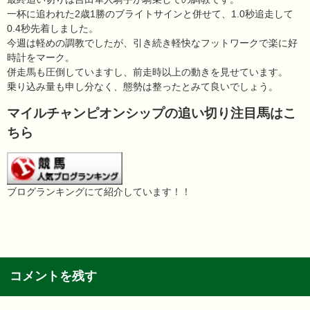
一杯に追われた2歳1勝のブライトサインと併せて、1.0秒追走して
0.4秒先着しました。
今週は軽めの調教でしたが、引き続き軽快なフットワークで楽に好
時計をマーク。
併走馬も圧倒していますし、前走時以上の動きを見せています。
乗り込み量も申し分なく、態勢は整ったとみて良いでしょう。
マイルチャンピオンシップの追い切り注目馬はこ
ちら
ブログランキングにて紹介しています！！
コメントを残す