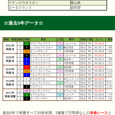
マテンロウオリオン
横山典
ロータスランド
岩田望
☆過去5年データ☆
開催・馬場
着順
馬番
馬名
人気
騎手
性齢
斤量
タイム
着差
1
12
グランアレグリア
1
C.ルメール
牝5
55
01:32.6
2021年
2
3
シュネルマイスター
2
横山武史
牡3
56
01:32.7
3/4
馬場:良
3
13
ダノンザキッド
5
川田将雅
牡3
56
01:32.8
1/2
1
4
グランアレグリア
1
C.ルメール
牝4
55
01:32.0
2020年
2
8
インディチャンプ
3
福永祐一
牡5
57
01:32.1
3/4
馬場:良
3
7
アドマイヤマーズ
5
川田将雅
牡4
57
01:32.2
クビ
1
5
インディチャンプ
3
池添謙一
牡4
57
01:33.0
2019年
2
14
ダノンプレミアム
1
川田将雅
牡4
57
01:33.2
1.1/2
馬場:良
3
7
ペルシアンナイト
6
O.マーフィー
牡5
57
01:33.3
クビ
1
1
ステルヴィオ
5
W.ビュイック
牡3
56
01:33.3
2018年
2
2
ペルシアンナイト
3
M.デムーロ
牡4
57
01:33.3
アタマ
馬場:良
3
3
アルアイン
4
川田将雅
牡4
57
01:33.5
1.1/4
1
18
ペルシアンナイト
4
M.デムーロ
牡3
56
01:33.8
2017年
2
11
エアスピネル
2
R.ムーア
牡4
57
01:33.8
ハナ
馬場:稍重
3
4
サングレーザー
7
福永祐一
牡3
56
01:33.9
1/2
過去5年で単勝すべて10倍未満、3連複で万馬券なしの
本命レース
と