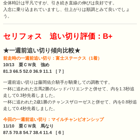
全体時計は平凡ですが、引き続き直線の伸びは良好です。
入念に乗り込まれていますし、仕上がりは順調とみて良いでしょ
う。
セリフォス 追い切り評価：B+
★一週前追い切り傾向比較★
前走時の一週前追い切り：富士ステークス（1着）
10/13 栗ＣＷ良 強め
81.3 66.5 52.0 36.9 11.1 ［７］
一週前追い切りは藤岡佑介騎手が騎乗しての調教です。
一杯に追われた古馬2勝のレッドバリエンテと併せて、内を1.3秒追
走して0.3秒先着しました。
一杯に追われた2歳1勝のチャンスザローゼスと併せて、内を0.8秒追
走して0.4秒先着しました。
今回の一週前追い切り：マイルチャンピオンシップ
11/10 栗ＣＷ良 馬なり
87.5 70.8 54.7 38.4 11.4 ［６］