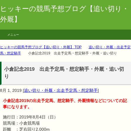
ヒッキーの競馬予想ブログ【追い切り・
外厩】
メニュー
ヒッキーの競馬予想ブログ【追い切り・外厩】 TOP
追い切り・外厩・出走予定
馬・想定騎手
小倉記念2019 出走予定馬・想定騎手・外厩・追い切り
小倉記念2019 出走予定馬・想定騎手・外厩・追い切
り
8月 1, 2019
[
追い切り・外厩・出走予定馬・想定騎手
]
小倉記念2019の出走予定馬、想定騎手、外厩情報などについての記
事になります。
施行日：2019年8月4日（日）
競馬場：小倉競馬場
距離 ：芝右回り2,000m