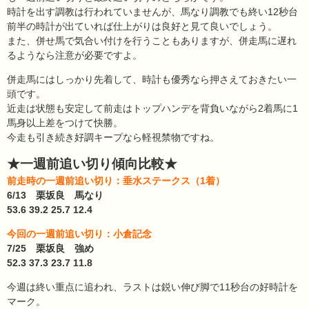
時計を出す調教は行われていませんが、馬なり調教でも終い12秒台
前半の時計が出ていれば仕上がりは良好と見て良いでしょう。
また、併せ馬で気合い付けを行うこともありますが、併走馬に遅れ
るようなら注意が必要ですよ。
併走馬にはしっかり先着して、時計も優秀なら押さえておきたい一
頭です。
近走は状態も安定して前走はトップハンデを背負いながら2着馬に1
馬身以上差をつけて快勝。
今走も引き続き好調キープなら軽視禁物ですね。
★一週前追い切り傾向比較★
前走時の
一週前追い切り：垂水ステークス（1着）
6/13 栗坂良 馬なり
53.6 39.2 25.7 12.4
今回の一週前追い切り：小倉記念
7/25 栗坂良 強め
52.3 37.3 23.7 11.8
今週は終い重点に追われ、ラストは鋭い伸び脚で11秒台の好時計を
マーク。