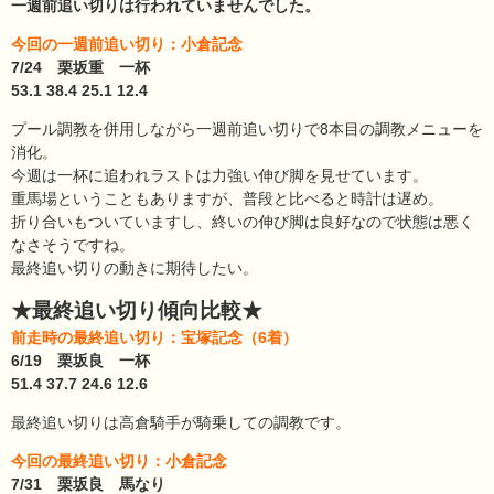
一週前追い切りは行われていませんでした。
今回の一週前追い切り：小倉記念
7/24 栗坂重 一杯
53.1 38.4 25.1 12.4
プール調教を併用しながら一週前追い切りで8本目の調教メニューを
消化。
今週は一杯に追われラストは力強い伸び脚を見せています。
重馬場ということもありますが、普段と比べると時計は遅め。
折り合いもついていますし、終いの伸び脚は良好なので状態は悪く
なさそうですね。
最終追い切りの動きに期待したい。
★最終追い切り傾向比較★
前走時の最終
追い切り：宝塚記念（6着）
6/19 栗坂良 一杯
51.4 37.7 24.6 12.6
最終追い切りは高倉騎手が騎乗しての調教です。
今回の最終追い切り：小倉記念
7/31 栗坂良 馬なり