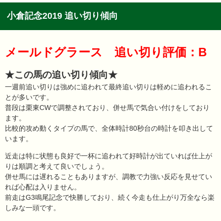
小倉記念2019 追い切り傾向
メールドグラース 追い切り評価：B
★この馬の追い切り傾向★
一週前追い切りは強めに追われて最終追い切りは軽めに追われるこ
とが多いです。
普段は栗東CWで調整されており、併せ馬で気合い付けをしており
ます。
比較的攻め動くタイプの馬で、全体時計80秒台の時計を叩き出して
います。
近走は特に状態も良好で一杯に追われて好時計が出ていれば仕上が
りは順調と考えて良いでしょう。
併せ馬には遅れることもありますが、調教で力強い反応を見せてい
れば心配は入りません。
前走はG3鳴尾記念で快勝しており、続く今走も仕上がり万全なら楽
しみな一頭です。