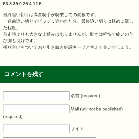
53.8 39.0 25.4 12.5
最終追い切りは高倉騎手が騎乗しての調教です。
一週前追い切りでビッシリ追われた分、最終追い切りは軽めに流し
た程度。
前走時よりも大きな上積みはありませんが、動きは軽快で終いの伸
び脚も良好です。
折り合いもついており引き続き好調キープと考えて良いでしょう。
コメントを残す
名前 (required)
Mail (will not be published)
(required)
サイト