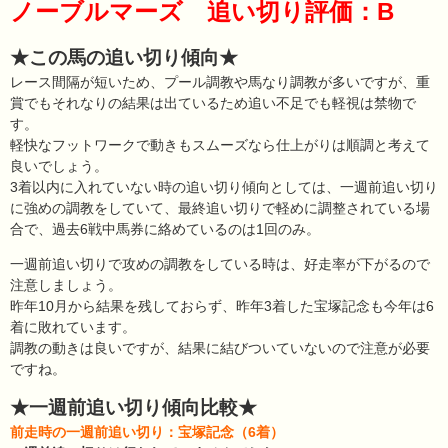
ノーブルマーズ 追い切り評価：B
★この馬の追い切り傾向★
レース間隔が短いため、プール調教や馬なり調教が多いですが、重
賞でもそれなりの結果は出ているため追い不足でも軽視は禁物で
す。
軽快なフットワークで動きもスムーズなら仕上がりは順調と考えて
良いでしょう。
3着以内に入れていない時の追い切り傾向としては、一週前追い切り
に強めの調教をしていて、最終追い切りで軽めに調整されている場
合で、過去6戦中馬券に絡めているのは1回のみ。
一週前追い切りで攻めの調教をしている時は、好走率が下がるので
注意しましょう。
昨年10月から結果を残しておらず、昨年3着した宝塚記念も今年は6
着に敗れています。
調教の動きは良いですが、結果に結びついていないので注意が必要
ですね。
★一週前追い切り傾向比較★
前走時の
一週前追い切り：宝塚記念（6着）