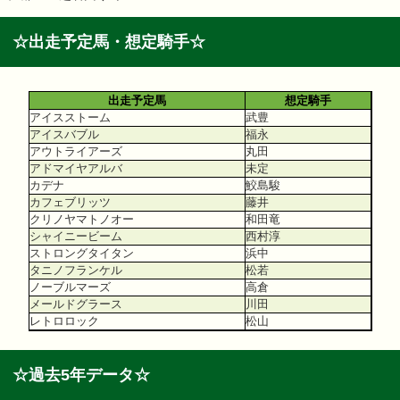
☆出走予定馬・想定騎手☆
出走予定馬
想定騎手
アイスストーム
武豊
アイスバブル
福永
アウトライアーズ
丸田
アドマイヤアルバ
未定
カデナ
鮫島駿
カフェブリッツ
藤井
クリノヤマトノオー
和田竜
シャイニービーム
西村淳
ストロングタイタン
浜中
タニノフランケル
松若
ノーブルマーズ
高倉
メールドグラース
川田
レトロロック
松山
☆過去5年データ☆