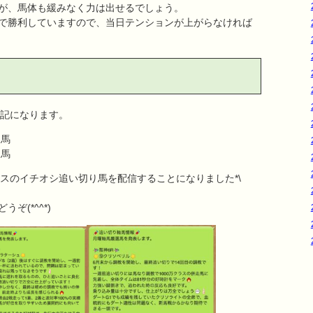
が、馬体も緩みなく力は出せるでしょう。
で勝利していますので、当日テンションが上がらなければ
下記になります。
選馬
選馬
ースのイチオシ追い切り馬を配信することになりました*\
ぞ(*^^*)