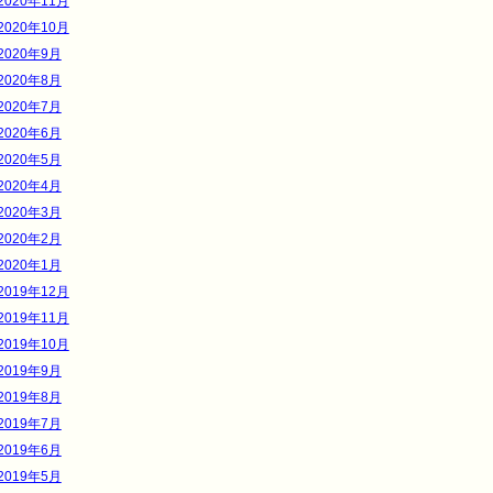
2020年11月
2020年10月
2020年9月
2020年8月
2020年7月
2020年6月
2020年5月
2020年4月
2020年3月
2020年2月
2020年1月
2019年12月
2019年11月
2019年10月
2019年9月
2019年8月
2019年7月
2019年6月
2019年5月