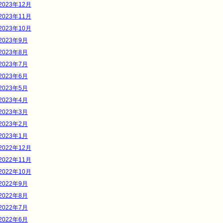
2023年12月
2023年11月
2023年10月
2023年9月
2023年8月
2023年7月
2023年6月
2023年5月
2023年4月
2023年3月
2023年2月
2023年1月
2022年12月
2022年11月
2022年10月
2022年9月
2022年8月
2022年7月
2022年6月