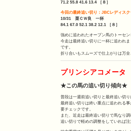
71.2 55.8 41.6 13.4 ［８］
今回の最終追い切り：JBCレディスク
10/31 栗ＣＷ良 一杯
84.1 67.0 52.1 38.2 12.1 ［８］
強めに追われたオープン馬のトーセン
今走は最終追い切りに一杯に追われま
です。
折り合いもスムーズで仕上がりは万全
プリンシアコメータ
★この馬の追い切り傾向★
普段は一週前追い切りと最終追い切り
最終追い切りは終い重点に追われる事
要チェックです。
また、近走は最終追い切りで馬なり調
追い切りで軽めの調整をしていれば注