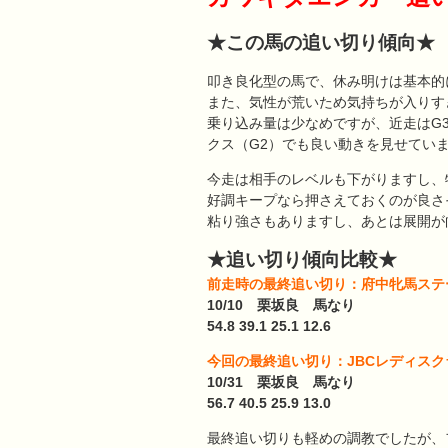
★この馬の追い切り傾向★
叩き良化型の馬で、休み明けは基本的
また、気性が荒いため気持ちが入りす
乗り込み量は少なめですが、近走はG
クス（G2）でも良い動きを見せてい
今走は相手のレベルも下がりますし、
好調キープなら押さえておくのが良さ
粘り強さもありますし、あとは展開が
★追い切り傾向比較★
前走時の最終追い切り：府中牝馬ステ
10/10 栗坂良 馬なり
54.8 39.1 25.1 12.6
今回の最終追い切り：JBCレディスク
10/31 栗坂良 馬なり
56.7 40.5 25.9 13.0
最終追い切りも軽めの調教でしたが、