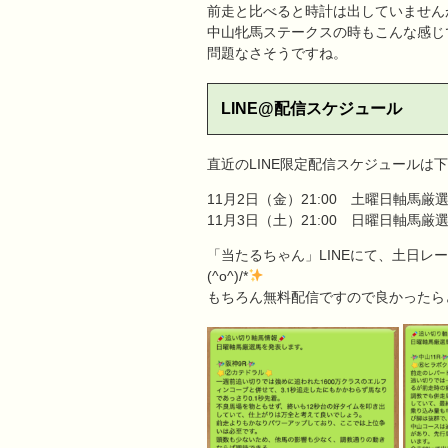
前走と比べると時計は出していません
中山牝馬ステークスの時もこんな感じ
問題なさそうですね。
LINE@配信スケジュール
直近のLINE限定配信スケジュールは
11月2日（金）21:00 土曜日軸馬厳
11月3日（土）21:00 日曜日軸馬厳
「当たるちゃん」LINEにて、土日レ
(^o^)/*
もちろん無料配信ですので良かったらどう