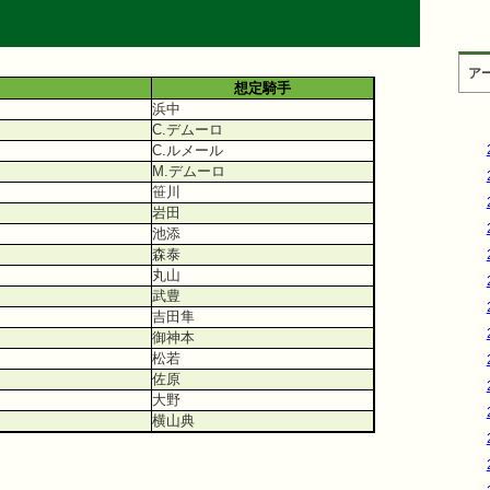
ア
想定騎手
浜中
C.デムーロ
C.ルメール
M.デムーロ
笹川
岩田
池添
森泰
丸山
武豊
吉田隼
御神本
松若
佐原
大野
横山典