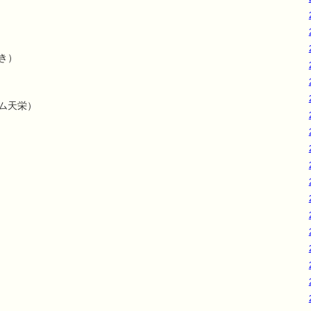
き）
ム天栄）
）