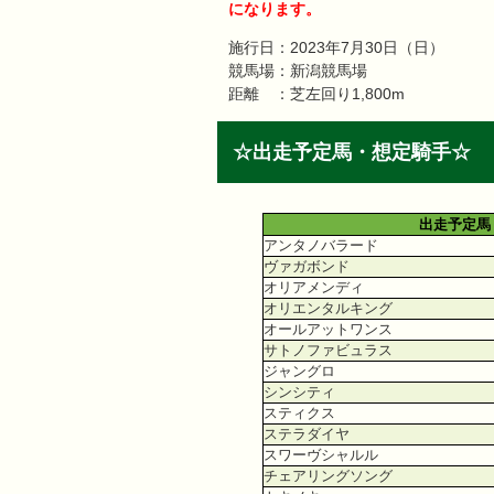
になります。
施行日：2023年7月30日（日）
競馬場：新潟競馬場
距離 ：芝左回り1,800m
☆出走予定馬・想定騎手☆
出走予定馬
アンタノバラード
ヴァガボンド
オリアメンディ
オリエンタルキング
オールアットワンス
サトノファビュラス
ジャングロ
シンシティ
スティクス
ステラダイヤ
スワーヴシャルル
チェアリングソング