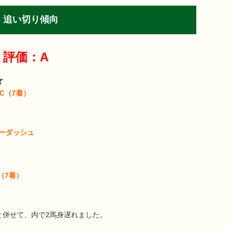
3 追い切り傾向
評価：A
★
C（7着）
ーダッシュ
（7着）
と併せて、内で2馬身遅れました。