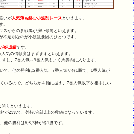
秋山真一
牝5
54
00:53.8
1
5
31.8
キングヘイロー
M.デムーロ
牝3
51
00:54.0
1.1/4
1
1
32.2
ショウナンカンプ
戸崎圭太
牡7
56
00:54.2
1.1/4
1
3
32.3
ローエングリン
強いが
人気薄も絡む小波乱レース
といえます。
す。
クスからの参戦馬が強い傾向といえます。
が不透明なのが小波乱要因のひとつです。
気が好成績
です。
位人気の信頼度はまずまずといえます。
ますし、7番人気～9番人気もよく馬券内に入ります。
いて、他の勝利は2番人気、7番人気が各1勝で、1番人気が
っているので、どちらかを軸に据え、7番人気以下を相手にい
な傾向といえます。
～8枠が23%で、外枠が倍以上の数値になっています。
他の勝利は5,6,7枠が各1勝です。