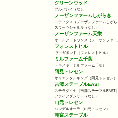
グリーンウッド
プルパレイ（なし）
ノーザンファームしがらき
スティクス（ノーザンファームしがら
スワーヴシャルル（なし）
ノーザンファーム天栄
オールアットワンス（ノーザンファー
フォレストヒル
ヴァガボンド（フォレストヒル）
ミルファーム千葉
トキメキ（ミルファーム千葉）
阿見トレセン
オリエンタルキング（阿見トレセン）
吉澤ステーブルEAST
ステラダイヤ（吉澤ステーブルEAST
ファイアダンサー（なし）
山元トレセン
バンデルオーラ（山元トレセン）
朝宮ステーブル