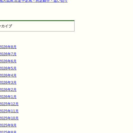
地方競馬 出走予定馬・想定騎手・追い切り
ーカイブ
2026年8月
2026年7月
2026年6月
2026年5月
2026年4月
2026年3月
2026年2月
2026年1月
2025年12月
2025年11月
2025年10月
2025年9月
2025年8月