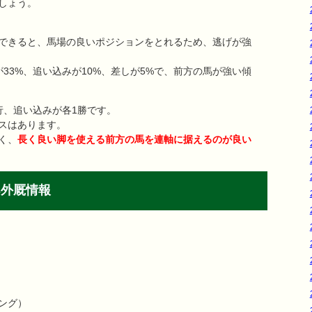
しょう。
できると、馬場の良いポジションをとれるため、逃げが強
が33%、追い込みが10%、差しが5%で、前方の馬が強い傾
行、追い込みが各1勝です。
スはあります。
く、
長く良い脚を使える前方の馬を連軸に据えるのが良い
3外厩情報
ング）