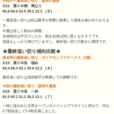
今回の一週前追い切り：阪神大賞典
3/12 栗ＣＷ稍 馬なり
86.8 69.6 53.5 39.2 12.3 ［８］
一週前追い切りは松山騎手が実際に騎乗して感覚を確かめておりま
す。
今週は珍しく軽めの調整。
全体時計は平凡でしたが、動き自体は特に悪くなさそうです。
直線もしっかり伸びていますし、最終追い切りの動きに期待です。
★最終追い切り傾向比較★
前走時の最終追い切り：ダイヤモンドステークス（2着）
2/19 栗ＣＷ良 強め
84.4 68.3 53.1 39.0 12.2 ［８］
最終追い切りは池添騎手が騎乗しての調教です。
今回の最終追い切り：阪神大賞典
3/18 栗ＣＷ良 一杯
81.0 65.1 51.2 38.3 12.1 ［７］
一杯に追われた古馬オープンのメイショウワダイコと併せて、内を
0.7秒追走して0.4秒先着しました。