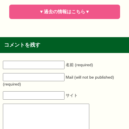
▼過去の情報はこちら▼
阪神大賞典2019の出走予定馬、想定騎手、外厩情報、追い切りな
どについての記事になります。
コメントを残す
名前 (required)
出走予定馬
想定騎手
アドマイヤエイカン
岩田康
Mail (will not be published)
ヴォージュ
和田竜
(required)
カフジプリンス
未定
ケントオー
幸
サイト
コルコバード
M.デムーロ
サイモンラムセス
未定
シャケトラ
戸崎
ステイインシアトル
浜中
ソールインパクト
福永
リッジマン
蛯名