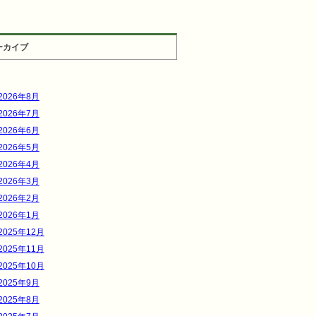
ーカイブ
2026年8月
2026年7月
2026年6月
2026年5月
2026年4月
2026年3月
2026年2月
2026年1月
2025年12月
2025年11月
2025年10月
2025年9月
2025年8月