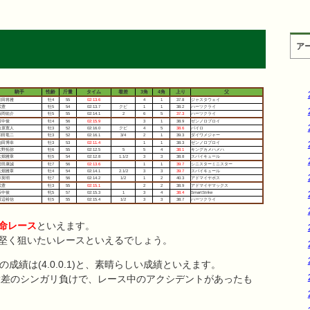
ア
騎手
性齢
斤量
タイム
着差
3角
4角
上り
父
川田将雅
牡4
55
02:13.6
4
1
37.8
ジャスタウェイ
武豊
牡5
54
02:13.7
クビ
1
1
38.2
ハーツクライ
藤岡佑介
牡5
55
02:14.1
2
6
5
37.3
ハーツクライ
濱中俊
牡4
56
02:15.9
3
1
38.9
ゼンノロブロイ
吉原寛人
牡3
52
02:16.0
クビ
4
5
38.6
パイロ
和田竜二
牡3
52
02:16.1
3/4
2
1
39.3
ダイワメジャー
内田博幸
牡3
53
02:11.4
1
1
38.3
ゼンノロブロイ
大野拓弥
牡6
55
02:12.5
5
5
4
38.1
キングカメハメハ
大畑雅章
牡5
54
02:12.8
1.1/2
3
3
38.8
スパイキュール
岩田康誠
牡7
56
02:13.6
1
1
39.7
シニスターミニスター
大畑雅章
牡4
54
02:14.1
2.1/2
3
3
39.7
スパイキュール
幸英明
牡7
56
02:14.2
1/2
1
2
40.3
アドマイヤボス
武豊
牡3
55
02:15.1
2
2
38.9
アドマイヤマックス
浜中俊
牝5
57
02:15.3
1
3
4
38.4
SmartStrike
田辺裕信
牡5
55
02:15.4
1/2
3
3
38.7
ハーツクライ
命レース
といえます。
堅く狙いたいレースといえるでしょう。
成績は(4.0.0.1)と、素晴らしい成績といえます。
、大差のシンガリ負けで、レース中のアクシデントがあったも