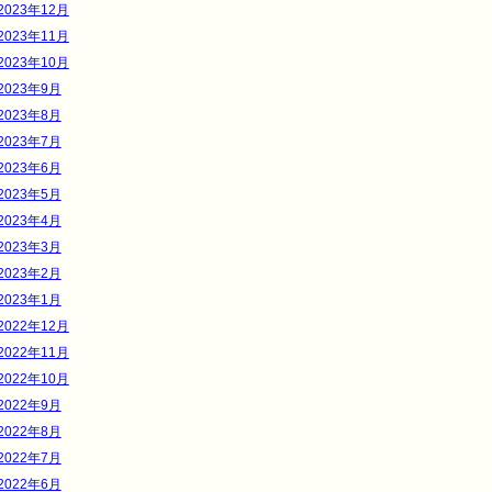
2023年12月
2023年11月
2023年10月
2023年9月
2023年8月
2023年7月
2023年6月
2023年5月
2023年4月
2023年3月
2023年2月
2023年1月
2022年12月
2022年11月
2022年10月
2022年9月
2022年8月
2022年7月
2022年6月