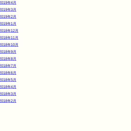
2019年4月
2019年3月
2019年2月
2019年1月
2018年12月
2018年11月
2018年10月
2018年9月
2018年8月
2018年7月
2018年6月
2018年5月
2018年4月
2018年3月
2018年2月