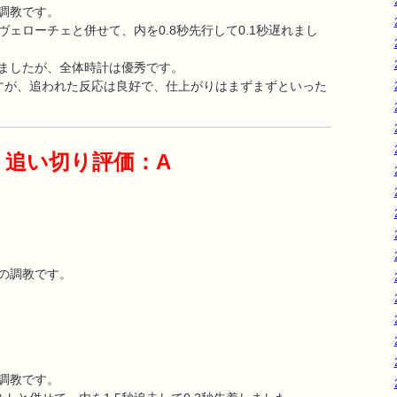
調教です。
ェローチェと併せて、内を0.8秒先行して0.1秒遅れまし
ましたが、全体時計は優秀です。
すが、追われた反応は良好で、仕上がりはまずまずといった
 追い切り評価：A
の調教です。
調教です。