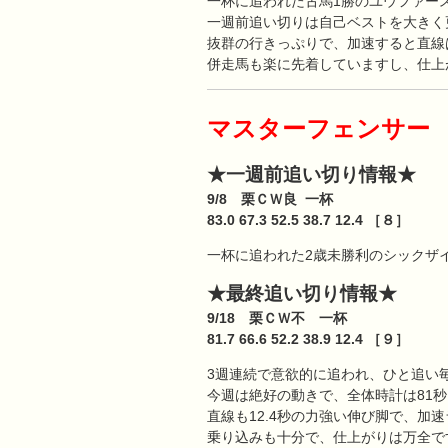
一杯に追われた古馬1勝のユウファース
一週前追い切りは自己ベストを大きく
抜群の行きっぷりで、加速すると直線は
併走馬も楽に先着していますし、仕上
マスターフェンサー
★一週前追い切り情報★
9/8 栗ＣＷ良 一杯
83.0 67.3 52.5 38.7 12.4 ［８］
一杯に追われた2歳未勝利のシックザイ
★最終追い切り情報★
9/18 栗ＣＷ不 一杯
81.7 66.6 52.2 38.9 12.4 ［９］
3週連続で意欲的に追われ、ひと追い
今週は絶好の動きで、全体時計は81
直線も12.4秒の力強い伸び脚で、加
乗り込みも十分で、仕上がりは万全で