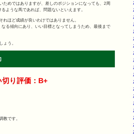
いためではありますが、差しのポジションになっても、2周
けるような馬であれば、問題ないといえます。
それほど成績が良いわけではありません。
くなる傾向にあり、いい目標となってしまうため、最後まで
しょう。
向
切り評価：B+
調教です。