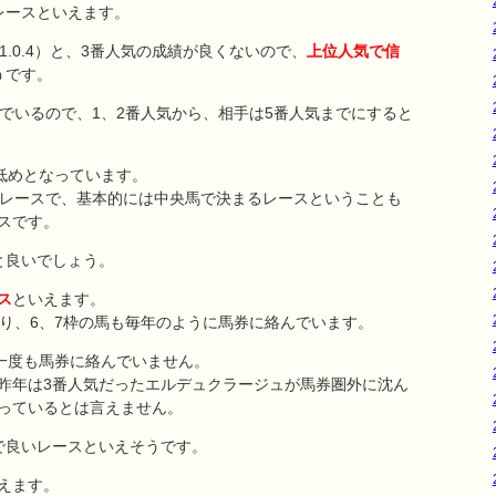
レースといえます。
0.1.0.4）と、3番人気の成績が良くないので、
上位人気で信
うです。
でいるので、1、2番人気から、相手は5番人気までにすると
、低めとなっています。
るレースで、基本的には中央馬で決まるレースということも
スです。
と良いでしょう。
ス
といえます。
おり、6、7枠の馬も毎年のように馬券に絡んでいます。
で一度も馬券に絡んでいません。
昨年は3番人気だったエルデュクラージュが馬券圏外に沈ん
っているとは言えません。
で良いレースといえそうです。
えます。