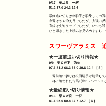
9/17 栗坂良 一杯
51.2 37.0 24.3 12.6
最終追い切りは幸騎手が騎乗しての調
今週はやや抑え目でしたが、力強い反
直線は失速ラップでしたが、いつも通
ひと叩きした上積みは見込めますし、
スワーヴアラミス 追
★一週前追い切り情報★
9/9 栗ＣＷ不 強め
97.6 81.2 66.3 53.0 39.8 12.4 ［５］
一週前追い切りは松田騎手が騎乗して
一杯に追われた古馬1勝のレベランスと
★最終追い切り情報★
9/16 栗ＣＷ良 一杯
81.1 65.0 50.8 37.7 12.7 ［６］