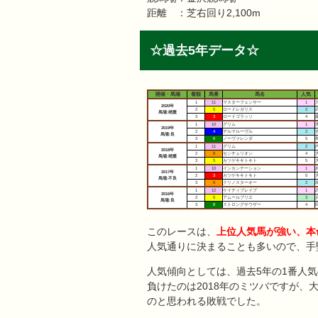
距離 ：芝右回り2,100m
☆過去5年データ☆
開催・馬場
着順
馬番
馬名
人気
1
11
マスターフェンサー
1
2020年
2
5
ロードレガリス
2
馬場:稍重
3
3
ロードゴラッソ
4
1
10
グリム
1
2019年
2
4
デルマルーヴル
2
馬場:良
3
6
ノーヴァレンダ
5
1
11
グリム
2
2018年
2
8
センチュリオン
4
馬場:稍重
3
5
カツゲキキトキト
5
1
10
インカンテーション
1
2017年
2
3
カツゲキキトキト
5
馬場:不良
3
8
クリノスターオー
2
1
12
ケイティブレイブ
1
2016年
2
5
アムールブリエ
3
馬場:良
3
8
ストロングサウザー
4
このレースは、
上位人気馬が強い、本
人気通りに決まることも多いので、手
人気傾向としては、過去5年の1番人気の
負けたのは2018年のミツバですが
のと思われる敗戦でした。