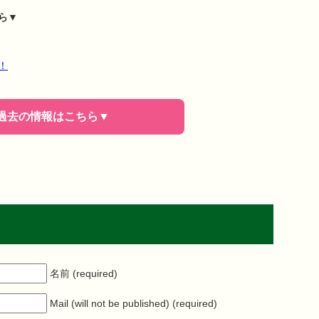
ら▼
！
過去の情報はこちら▼
名前 (required)
出走予定馬
想定騎手
ュクラージュ
C.ルメール
Mail (will not be published) (required)
カメタロー
未定