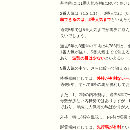
基本的には1番人気を軸において良い
2番人気は（1.2.1.1）、3番人気は（
頼できるのは、2番人気まで
といえそ
過去5年では5番人気までが馬券に絡ん
良いでしょう。
過去5年の3連単の平均は4,786円と
1番人気が強く、5番人気までで決ま
あり、
波乱の目は少ない
といえるレー
5番人気の中で、さらに絞って狙える
枠番傾向としては、
外枠が有利なレー
過去5年、すべて8枠の馬が勝利して
また、1、2枠の内枠勢は、過去5年
母数が少ない内枠勢ではありますが、
でおり、単純に人気薄の馬ばかりが入
外枠、特に8枠を重視し、内枠は軽視
脚質傾向としては、
先行馬が有利
とい