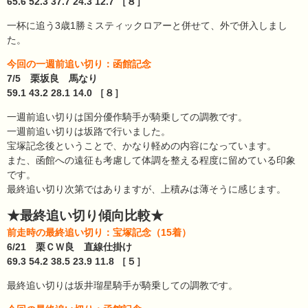
65.6 52.3 37.7 24.3 12.7 ［８］
一杯に追う3歳1勝ミスティックロアーと併せて、外で併入しまし
た。
今回の一週前追い切り：函館記念
7/5 栗坂良 馬なり
59.1 43.2 28.1 14.0 ［８］
一週前追い切りは国分優作騎手が騎乗しての調教です。
一週前追い切りは坂路で行いました。
宝塚記念後ということで、かなり軽めの内容になっています。
また、函館への遠征も考慮して体調を整える程度に留めている印象
です。
最終追い切り次第ではありますが、上積みは薄そうに感じます。
★最終追い切り傾向比較★
前走時の最終追い切り：宝塚記念（15着）
6/21 栗ＣＷ良 直線仕掛け
69.3 54.2 38.5 23.9 11.8 ［５］
最終追い切りは坂井瑠星騎手が騎乗しての調教です。