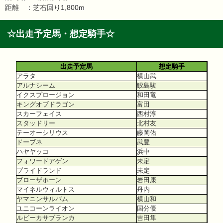
距離 ：芝右回り1,800m
☆出走予定馬・想定騎手☆
出走予定馬
想定騎手
アラタ
横山武
アルナシーム
鮫島駿
イクスプロージョン
和田竜
キングオブドラゴン
富田
スカーフェイス
西村淳
スタッドリー
北村友
テーオーシリウス
藤岡佑
ドーブネ
武豊
ハヤヤッコ
浜中
フォワードアゲン
未定
プライドランド
未定
ブローザホーン
岩田康
マイネルウィルトス
丹内
ヤマニンサルバム
横山和
ユニコーンライオン
国分優
ルビーカサブランカ
吉田隼