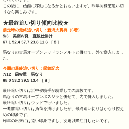
この後に、函館に移動になるかとおもいますが、昨年同様芝追い切
りなら楽しみです。
★最終追い切り傾向比較★
前走時の最終追い切り：新潟大賞典（6着）
5/3 美南W良 直線仕掛け
67.1 52.4 37.7 23.8 11.6 ［８］
馬なりの古馬オープンレッドランメルトと併せて、外で併入しまし
た。
今回の最終追い切り：函館記念
7/12 函W重 馬なり
68.0 53.2 39.5 13.4 ［８］
最終追い切りは浜中俊騎手が騎乗しての調教です。
馬なりの古馬オープンボスジラと併せて、内で併入しました。
最終追い切りはウッドで行いました。
一週前追い切りは負荷を掛けましたが、最終追い切りはかなり控え
めの印象です。
昨年の出来には遠い印象ですし、次走以降注目したいです。