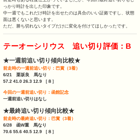
っかり時計を出した印象です。
中一週でもこれだけ時計を出せたのは具合のいい証拠ですし、状態
面は悪くないと思います。
ただ、勝ち切れないタイプだけに変化を付けてほしかったです。
テーオーシリウス 追い切り評価：B
★一週前追い切り傾向比較★
前走時の一週前追い切り：巴賞（3着）
6/21 栗坂良 馬なり
57.2 41.0 26.3 12.9 ［８］
今回の一週前追い切り：函館記念
一週前追い切りはなし
★最終追い切り傾向比較★
前走時の最終追い切り：巴賞（3着）
6/28 函W重 馬なり
70.6 55.6 40.5 12.9 ［８］