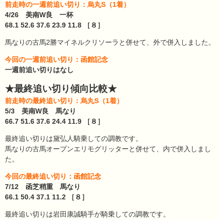
前走時の一週前追い切り：烏丸S（1着）
4/26 美南W良 一杯
68.1 52.6 37.6 23.9 11.8 ［８］
馬なりの古馬2勝マイネルクリソーラと併せて、外で併入しました。
今回の一週前追い切り：函館記念
一週前追い切りはなし
★最終追い切り傾向比較★
前走時の最終追い切り：烏丸S（1着）
5/3 美南W良 馬なり
66.7 51.6 37.6 24.4 11.9 ［８］
最終追い切りは黛弘人騎乗しての調教です。
馬なりの古馬オープンエリモグリッターと併せて、内で併入しまし
た。
今回の最終追い切り：函館記念
7/12 函芝稍重 馬なり
66.1 50.4 37.1 11.2 ［８］
最終追い切りは岩田康誠騎手が騎乗しての調教です。