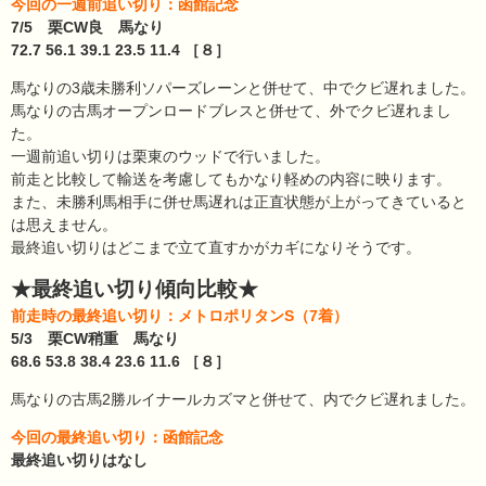
今回の一週前追い切り：函館記念
7/5 栗CW良 馬なり
72.7 56.1 39.1 23.5 11.4 ［８］
馬なりの3歳未勝利ソパーズレーンと併せて、中でクビ遅れました。
馬なりの古馬オープンロードブレスと併せて、外でクビ遅れまし
た。
一週前追い切りは栗東のウッドで行いました。
前走と比較して輸送を考慮してもかなり軽めの内容に映ります。
また、未勝利馬相手に併せ馬遅れは正直状態が上がってきていると
は思えません。
最終追い切りはどこまで立て直すかがカギになりそうです。
★最終追い切り傾向比較★
前走時の最終追い切り：メトロポリタンS（7着）
5/3 栗CW稍重 馬なり
68.6 53.8 38.4 23.6 11.6 ［８］
馬なりの古馬2勝ルイナールカズマと併せて、内でクビ遅れました。
今回の最終追い切り：函館記念
最終追い切りはなし