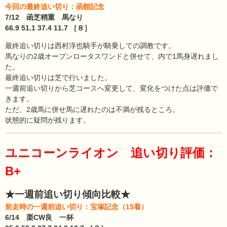
今回の最終追い切り：函館記念
7/12 函芝稍重 馬なり
66.9 51.1 37.4 11.7 ［８］
最終追い切りは西村淳也騎手が騎乗しての調教です。
馬なりの2歳オープンロータスワンドと併せて、内で1馬身遅れまし
た。
最終追い切りは芝で行いました。
一週前追い切りから芝コースへ変更して、変化をつけた点は評価で
きます。
ただ、2歳馬に併せ馬に遅れたのは不満が残るところ。
状態的に疑問が残ります。
ユニコーンライオン 追い切り評価：
B+
★一週前追い切り傾向比較★
前走時の一週前追い切り：宝塚記念（15着）
6/14 栗CW良 一杯