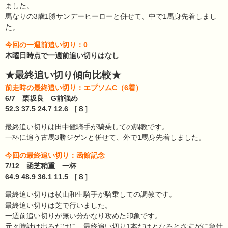
ました。
馬なりの3歳1勝サンデーヒーローと併せて、中で1馬身先着しまし
た。
今回の一週前追い切り：0
木曜日時点で一週前追い切りはなし
★最終追い切り傾向比較★
前走時の最終追い切り：エプソムC（6着）
6/7 栗坂良 G前強め
52.3 37.5 24.7 12.6 ［８］
最終追い切りは田中健騎手が騎乗しての調教です。
一杯に追う古馬3勝ジゲンと併せて、外で1馬身先着しました。
今回の最終追い切り：函館記念
7/12 函芝稍重 一杯
64.9 48.9 36.1 11.5 ［８］
最終追い切りは横山和生騎手が騎乗しての調教です。
最終追い切りは芝で行いました。
一週前追い切りが無い分かなり攻めた印象です。
元々時計は出るだけに、最終追い切り1本だけとなるとさすがに急仕