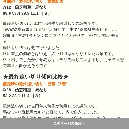
今回の一週前追い切り：函館記念
7/12 函芝稍重 馬なり
69.6 53.4 39.3 11.1 ［８］
最終追い切りは吉田隼人騎手が騎乗しての調教です。
強めの2歳新馬オコタンペと併せて、中で1/2馬身先着しました。
G前追う古馬1勝キングロコマイカイと併せて、外で1/2馬身先着し
ました。
最終追い切りは芝で行いました。
終い重点の調教とはいえ、終い11.1はかなりキレた印象です。
格下相手でしたが併せ馬もキッチリ先着していますし、万全の状態
で本番へ向かえそうです。
★最終追い切り傾向比較★
前走時の最終追い切り：巴賞（5着）
6/28 函芝稍重 馬なり
52.2 38.1 11.4 ［８］
最終追い切りは吉田隼人騎手が騎乗しての調教です。
馬なりの2歳新馬カルパと併せて、内で併入しました。
馬なりの3歳未勝利ホウオウロザリーと併せて、中で併入しました。
このページの先頭へ
今回の最終追い切り：函館記念