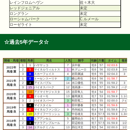
レインフロムヘヴン
佐々木大
レッドジェニアル
未定
ロングラン
未定
ローシャムパーク
C.ルメール
ローゼライト
未定
☆過去5年データ☆
開催・馬場
着順
馬番
馬名
人気
騎手
性齢
斤量
タイム
着差
1
1
ハヤヤッコ
7
浜中俊
牡6
57
02:03.6
2022年
2
5
マイネルウィルトス
1
M.デムーロ
牡6
56
02:03.8
3/4
馬場:重
3
8
スカーフェイス
4
岩田康誠
牡6
55
02:04.3
3
1
8
トーセンスーリヤ
2
横山和生
牡6
56
01:58.7
2021年
2
4
アイスバブル
14
水口優也
牡6
55
01:59.2
3
馬場:良
3
15
バイオスパーク
12
池添謙一
牡6
57
01:59.2
ハナ
1
14
アドマイヤジャスタ
15
吉田隼人
牡4
54
01:59.7
2020年
2
6
ドゥオーモ
13
藤岡康太
牡7
53
01:59.9
1.1/2
馬場:良
3
2
バイオスパーク
3
和田竜二
牡5
55
02:00.0
クビ
1
4
マイスタイル
1
田中勝春
牡5
56
01:59.6
2019年
2
6
マイネルファンロン
9
丹内祐次
牡4
54
01:59.6
クビ
馬場:良
3
10
ステイフーリッシュ
3
中谷雄太
牡4
57.5
01:59.9
1.3/4
1
6
エアアンセム
5
藤岡佑介
牡7
55
01:59.8
2018年
2
3
サクラアンプルール
7
田辺裕信
牡7
57.5
01:59.9
1/2
馬場:良
3
14
エテルナミノル
13
四位洋文
牝5
54
02:00.0
1/2