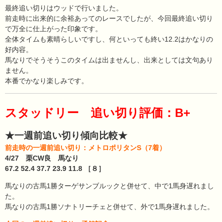
最終追い切りはウッドで行いました。
前走時に出来的に余裕あってのレースでしたが、今回最終追い切り
で万全に仕上がった印象です。
全体タイムも素晴らしいですし、何といっても終い12.2はかなりの
好内容。
馬なりでそうそうこのタイムは出ませんし、出来としては文句あり
ません。
本番でかなり楽しみです。
スタッドリー 追い切り評価：B+
★一週前追い切り傾向比較★
前走時の一週前追い切り：メトロポリタンS（7着）
4/27 栗CW良 馬なり
67.2 52.4 37.7 23.9 11.8 ［８］
馬なりの古馬1勝ターゲサンブルックと併せて、中で1馬身遅れまし
た。
馬なりの古馬1勝ソナトリーチェと併せて、外で1馬身遅れました。