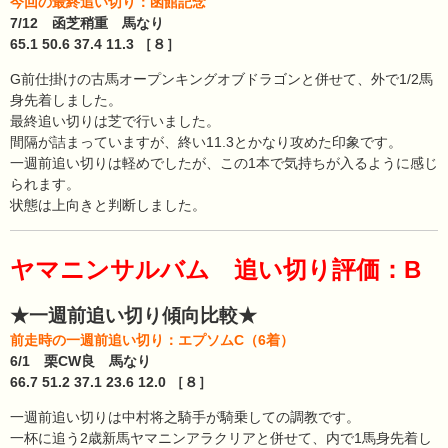
今回の最終追い切り：函館記念
7/12 函芝稍重 馬なり
65.1 50.6 37.4 11.3 ［８］
G前仕掛けの古馬オープンキングオブドラゴンと併せて、外で1/2馬
身先着しました。
最終追い切りは芝で行いました。
間隔が詰まっていますが、終い11.3とかなり攻めた印象です。
一週前追い切りは軽めでしたが、この1本で気持ちが入るように感じ
られます。
状態は上向きと判断しました。
ヤマニンサルバム 追い切り評価：B
★一週前追い切り傾向比較★
前走時の一週前追い切り：エプソムC（6着）
6/1 栗CW良 馬なり
66.7 51.2 37.1 23.6 12.0 ［８］
一週前追い切りは中村将之騎手が騎乗しての調教です。
一杯に追う2歳新馬ヤマニンアラクリアと併せて、内で1馬身先着し