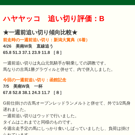
ハヤヤッコ 追い切り評価：B
★一週前追い切り傾向比較★
前走時の一週前追い切り：新潟大賞典（6着）
4/26 美南W良 直線追う
65.8 51.3 37.1 23.9 11.8 ［８］
一週前追い切りは丸山元気騎手が騎乗しての調教です。
馬なりの古馬1勝グラヴィルと併せて、内で併入しました。
今回の一週前追い切り：函館記念
7/5 美南W良 一杯
67.8 52.8 38.1 24.3 11.7 ［８］
G前仕掛けの古馬オープンレッドランメルトと併せて、外で1/2馬身
遅れました。
一週前追い切りはウッドで行いました。
タイムはこれまでと同様のものです。
今週出走予定の馬にしっかり食いしばっていましたし、負荷は掛け
られています。