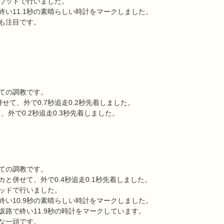
ウッドで行いました。
い11.1秒の素晴らしい時計をマークしました。
も注目です。
）
ての調教です。
せて、外で0.7秒追走0.2秒先着しました。
外で0.2秒追走0.3秒先着しました。
ての調教です。
と併せて、外で0.4秒追走0.1秒先着しました。
ッドで行いました。
い10.9秒の素晴らしい時計をマークしました。
路で終い11.9秒の時計をマークしています。
な一頭です。