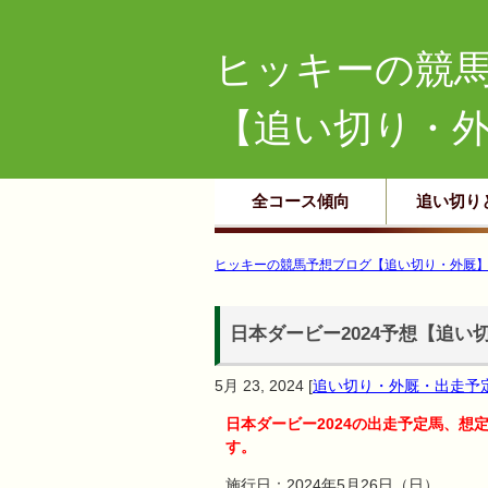
ヒッキーの競
【追い切り・
全コース傾向
追い切り
ヒッキーの競馬予想ブログ【追い切り・外厩】 
日本ダービー2024予想【追
5月 23, 2024
[
追い切り・外厩・出走予
日本ダービー2024の出走予定馬、
す。
施行日：2024年5月26日（日）