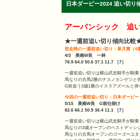
日本ダービー2024 追い切り
アーバンシック 追い
★一週前追い切り傾向比較
前走時の一週前追い切り：皐月賞（4
4/3 美南W良 一杯
78.9 64.0 50.6 37.1 11.7 ［7］
一週前追い切りは横山武史騎手が騎乗
馬なりの古馬2勝のナスノカンゲツと併
G前追う3歳1勝のイスラアズールと併せ
今回の一週前追い切り：日本ダービー
5/15 美南W良 G前仕掛け
82.6 66.1 50.9 36.4 11.1 ［7］
一週前追い切りは横山武史騎手が騎乗
馬なりの3歳オープンのベストディシジ
馬なりの古馬オープンのゴーゴーユタカ