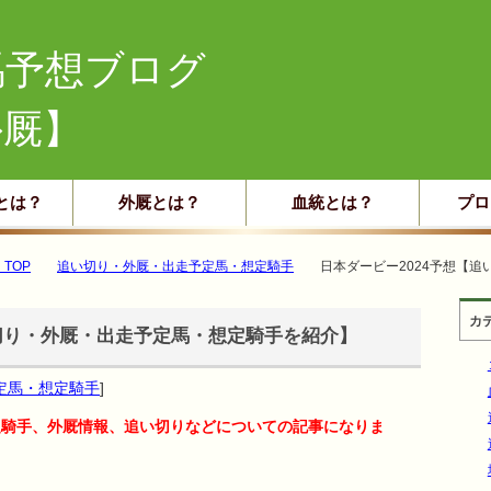
馬予想ブログ
外厩】
とは？
外厩とは？
血統とは？
プロ
TOP
追い切り・外厩・出走予定馬・想定騎手
日本ダービー2024予想【
カ
い切り・外厩・出走予定馬・想定騎手を紹介】
定馬・想定騎手
]
想定騎手、外厩情報、追い切りなどについての記事になりま