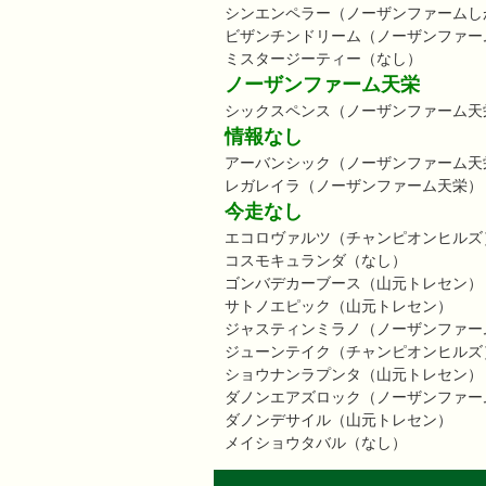
シンエンペラー（ノーザンファームし
ビザンチンドリーム（ノーザンファー
ミスタージーティー（なし）
ノーザンファーム天栄
シックスペンス（ノーザンファーム天
情報なし
アーバンシック（ノーザンファーム天
レガレイラ（ノーザンファーム天栄）
今走なし
エコロヴァルツ（チャンピオンヒルズ
コスモキュランダ（なし）
ゴンバデカーブース（山元トレセン）
サトノエピック（山元トレセン）
ジャスティンミラノ（ノーザンファー
ジューンテイク（チャンピオンヒルズ
ショウナンラプンタ（山元トレセン）
ダノンエアズロック（ノーザンファー
ダノンデサイル（山元トレセン）
メイショウタバル（なし）