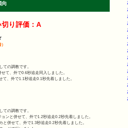
傾向
切り評価：A
★
着）
しての調教です。
せて、外で0.6秒追走同入しました。
て、外で1.1秒追走0.1秒先着しました。
しての調教です。
ョンと併せて、外で1.2秒追走0.2秒先着しました。
と併せて、外で1.3秒追走0.2秒先着しました。