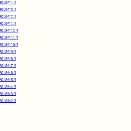
2019年4月
2019年3月
2019年2月
2019年1月
2018年12月
2018年11月
2018年10月
2018年9月
2018年8月
2018年7月
2018年6月
2018年5月
2018年4月
2018年3月
2018年2月