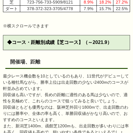
芝
723-756-733-5909/8121
8.9%
18.2%
27.2%
ダート
378-372-323-3705/4778
7.9%
15.7%
22.5%
※横スクロールできます
◆コース・距離別成績【芝コース】（～2021.9）
開催場、距離
最少レース機会数を10としているのもあり、11世代がデビューして
いる種牡馬ながら、勝率上位は出走回数の少ない2400mのコースが
軒並み占めています。
回収値も高いですが、長めの距離に適性のある馬は少ないので、適
性を見極めて、これらのコースで狙ってみると良いでしょう。
回収値ともども優秀なのは、阪神芝外回り1800mで、出走回数のわ
りには勝率や、全体の率も高く、単勝回収値がかなり高いので、お
すすめのコースといえます。
また、新潟芝1400m、函館芝1200mも、出走回数が多いわりには率
も高く、回収値も高めで、狙いやすい条件であるといえるでしょ