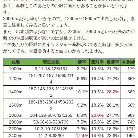
多く、産駒もこのあたりの距離に適性があることが多いといえま
す。
2000ｍは少し率が下がるので、1200m～1800mで出走した時は、素
直に注目してみると良いでしょう。
また、出走頭数は少ないですが、2200ｍ、2400ｍといった長めの距
離での単勝回収値が高いのは見逃せません。
このあたりの距離にダイワメジャー産駒が出てきた時は、多少人気
がなくても、単勝勝負すると面白いかもしれません。
距離
着度別数
勝率
連対率
複勝率
単勝回
1000m
6-11-18-126/161
3.7%
10.6%
21.7%
17%
181-207-187-1539/211
1200m
8.6%
18.4%
27.2%
66%
4
157-146-135-1114/155
1400m
10.1%
19.5%
28.2%
68%
2
186-183-200-1453/202
1600m
9.2%
18.2%
28.1%
66%
2
1800m
104-129-90-842/1165
8.9%
20.0%
27.7%
98%
2000m
53-60-66-530/709
7.5%
15.9%
25.2%
74%
2200m
10-3-10-103/126
7.9%
10.3%
18.3%
171%
2400m
11-2-8-68/89
12.4%
14.6%
23.6%
140%