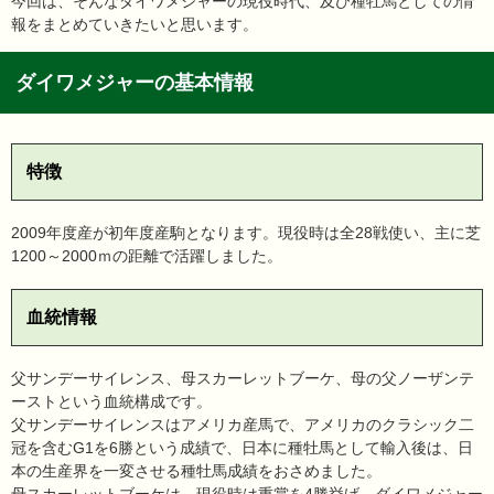
今回は、そんなダイワメジャーの現役時代、及び種牡馬としての情
報をまとめていきたいと思います。
ダイワメジャーの基本情報
特徴
2009年度産が初年度産駒となります。現役時は全28戦使い、主に芝
1200～2000ｍの距離で活躍しました。
血統情報
父サンデーサイレンス、母スカーレットブーケ、母の父ノーザンテ
ーストという血統構成です。
父サンデーサイレンスはアメリカ産馬で、アメリカのクラシック二
冠を含むG1を6勝という成績で、日本に種牡馬として輸入後は、日
本の生産界を一変させる種牡馬成績をおさめました。