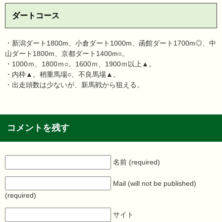
ダートコース
・新潟ダート1800m、小倉ダート1000m、函館ダート1700m◎、中
山ダート1800m、京都ダート1400m○。
・1000ｍ、1800ｍ○。1600ｍ、1900ｍ以上▲。
・内枠▲。稍重馬場○、不良馬場▲。
・出走頭数は少ないが、新馬戦から狙える。
コメントを残す
名前 (required)
Mail (will not be published)
(required)
サイト