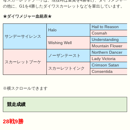
母スカーレットブーケは、現役時は重賞を4勝挙げ、ダイワメジャー
の他に、G1を4勝したダイワスカーレットなどを輩出しています。
★ダイワメジャー血統表★
Hail to Reason
Halo
Cosmah
サンデーサイレンス
Understanding
Wishing Well
Mountain Flower
Northern Dancer
ノーザンテースト
Lady Victoria
スカーレットブーケ
Crimson Satan
スカーレツトインク
Consentida
※横スクロールできます
競走成績
28戦9勝