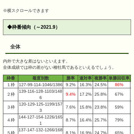
※横スクロールできます
◆枠番傾向（～2021.9）
全体
内外で大きな差はないといえます。
全体成績では枠の差がない種牡馬であるといえるでしょう。
枠番
着度別数
勝率
連対率
複勝率
単勝回収率
１枠
127-99-114-1046/1386
9.2%
16.3%
24.5%
86%
139-116-128-1103/148
２枠
9.4%
17.2%
25.8%
67%
6
120-129-125-1199/157
３枠
7.6%
15.8%
23.8%
59%
3
144-127-154-1226/165
４枠
8.7%
16.4%
25.7%
79%
1
137-147-132-1266/168
５枠
8.1%
16.9%
24.7%
65%