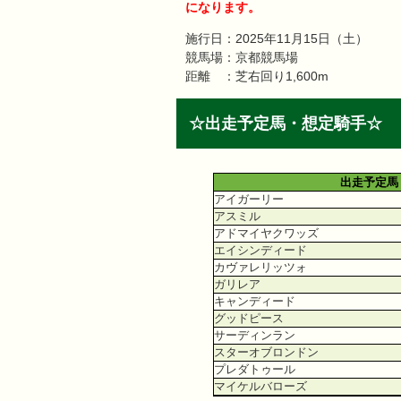
になります。
施行日：2025年11月15日（土）
競馬場：京都競馬場
距離 ：芝右回り1,600m
☆出走予定馬・想定騎手☆
出走予定馬
アイガーリー
アスミル
アドマイヤクワッズ
エイシンディード
カヴァレリッツォ
ガリレア
キャンディード
グッドピース
サーディンラン
スターオブロンドン
プレダトゥール
マイケルバローズ