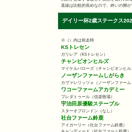
直線は比較的長めなので、終いの脚が
デイリー杯2歳ステークス20
※（）内は前走時
KSトレセン
ガリレア（KSトレセン）
チャンピオンヒルズ
マイケルバローズ（チャンピオンヒル
ノーザンファームしがらき
カヴァレリッツォ（ノーザンファーム
ワコーファームアカデミー
プレダトゥール（信楽牧場）
宇治田原優駿ステーブル
スターオブロンドン（なし）
社台ファーム鈴鹿
アイガーリー（社台ファーム鈴鹿）
キャンディード（社台ファーム鈴鹿）