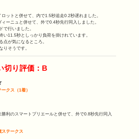
ロットと併せて、内で1.5秒追走0.2秒遅れました。
ィーニュと併せて、外で0.4秒先行同入しました。
ドで行いました。
い11.5秒としっかり負荷を掛けれています。
る点が気になるところ。
なりそうです。
い切り評価：B
★
テークス（1着）
勝利のスマートプリエールと併せて、外で0.8秒先行同入
歳ステークス