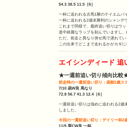
54.3 38.5 11.5［6］
一杯に追われる古馬1勝のテイエムパイ
一杯に追われる2歳未勝利のシャンデヴ
これまで同様で、最終追い切りはウッ
道中綺麗なラップを刻んでいますし、終
ただ、前走と異なり併せ馬で遅れてい
この出来でどこまで走れるかがカギに
エイシンディード 追
★一週前追い切り傾向比較
前走時の一週前追い切り：函館2歳ス
7/10 函W良 馬なり
72.8 56.7 41.3 12.4［6］
一週前追い切りは強めに追われる2歳未
しました。
今回の一週前追い切り：デイリー杯2
11/5 栗CW良 一杯