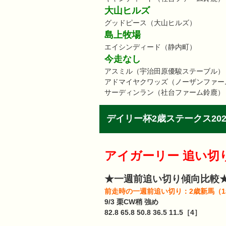
大山ヒルズ
グッドピース（大山ヒルズ）
島上牧場
エイシンディード（静内町）
今走なし
アスミル（宇治田原優駿ステーブル）
アドマイヤクワッズ（ノーザンファー
サーディンラン（社台ファーム鈴鹿）
デイリー杯2歳ステークス20
アイガーリー 追い切
★一週前追い切り傾向比較
前走時の一週前追い切り：2歳新馬（
9/3 栗CW稍 強め
82.8 65.8 50.8 36.5 11.5［4］