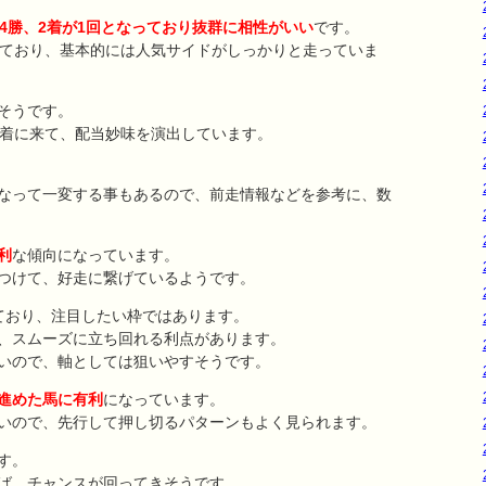
は4勝、2着が1回となっており抜群に相性がいい
です。
っており、基本的には人気サイドがしっかりと走っていま
そうです。
3着に来て、配当妙味を演出しています。
なって一変する事もあるので、前走情報などを参考に、数
利
な傾向になっています。
つけて、好走に繋げているようです。
ており、注目したい枠ではあります。
、スムーズに立ち回れる利点があります。
いので、軸としては狙いやすそうです。
進めた馬に有利
になっています。
いので、先行して押し切るパターンもよく見られます。
す。
ば、チャンスが回ってきそうです。