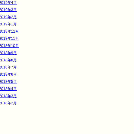
2019年4月
2019年3月
2019年2月
2019年1月
2018年12月
2018年11月
2018年10月
2018年9月
2018年8月
2018年7月
2018年6月
2018年5月
2018年4月
2018年3月
2018年2月