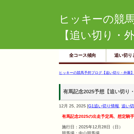
ヒッキーの競
【追い切り・
全コース傾向
追い切り
ヒッキーの競馬予想ブログ【追い切り・外厩】 
有馬記念2025予想【追い切
12月 25, 2025
[
G1追い切り情報
,
追い切
有馬記念2025の出走予定馬、想定
施行日：2025年12月28日（日）
競馬場：中山競馬場