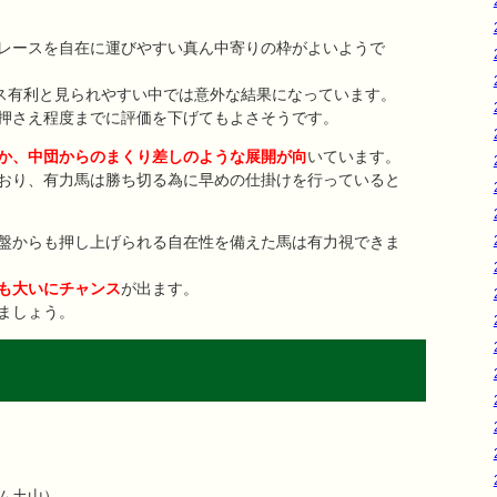
レースを自在に運びやすい真ん中寄りの枠がよいようで
ース有利と見られやすい中では意外な結果になっています。
押さえ程度までに評価を下げてもよさそうです。
か、中団からのまくり差しのような展開が向
いています。
おり、有力馬は勝ち切る為に早めの仕掛けを行っていると
盤からも押し上げられる自在性を備えた馬は有力視できま
も大いにチャンス
が出ます。
ましょう。
ム土山）