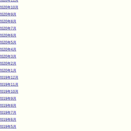
2020年11月
2020年10月
2020年9月
2020年8月
2020年7月
2020年6月
2020年5月
2020年4月
2020年3月
2020年2月
2020年1月
2019年12月
2019年11月
2019年10月
2019年9月
2019年8月
2019年7月
2019年6月
2019年5月