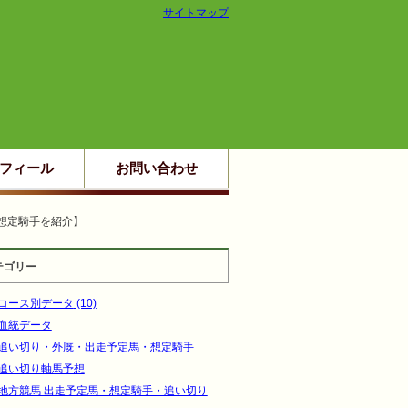
サイトマップ
フィール
お問い合わせ
・想定騎手を紹介】
テゴリー
コース別データ
(10)
血統データ
追い切り・外厩・出走予定馬・想定騎手
追い切り軸馬予想
地方競馬 出走予定馬・想定騎手・追い切り