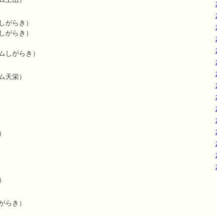
しがらき）
しがらき）
ムしがらき）
ム天栄）
）
）
がらき）