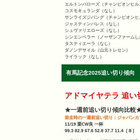
エルトンバローズ（チャンピオンヒル
コスモキュランダ（なし）
サンライズジパング（チャンピオンヒ
ジャスティンパレス（なし）
シュヴァリエローズ（なし）
シンエンペラー（ノーザンファームし
タスティエーラ（なし）
ダノンデサイル（山元トレセン）
ライラック（なし）
有馬記念2025追い切り傾向
アドマイヤテラ 追い
★一週前追い切り傾向比較
前走時の一週前追い切り：ジャパンカ
11/19 栗CW良 一杯
99.3 82.9 67.6 52.8 37.7 11.4［８］