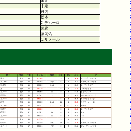
未定
未定
丹内
松本
C.デムーロ
武豊
藤岡佑
C.ルメール
騎手
性齢
斤量
タイム
着差
3角
4角
上り
父
戸崎圭太
牝3
54
02:31.8
5
3
34.9
スワーヴリチャード
C.デムーロ
牡6
58
02:31.8
ハナ
5
5
35.0
ディープインパクト
横山典弘
牡3
56
02:32.0
1.1/2
1
1
35.4
エピファネイア
武豊
牡4
58
02:30.9
8
3
34.3
ハーツクライ
C.ルメール
牝4
56
02:31.0
1/2
2
2
34.8
ドゥラメンテ
横山和生
牡5
58
02:31.2
1
1
1
36.2
スペシャルウィーク
C.ルメール
牡3
55
02:32.4
6
3
35.4
キタサンブラック
福永祐一
牡3
55
02:32.8
2.1/2
15
6
35.2
スクリーンヒーロー
C.デムーロ
牝4
55
02:33.1
1.1/2
11
12
35.7
モーリス
横山武史
牡3
55
02:32.0
8
5
35.9
エピファネイア
和田竜二
牡4
57
02:32.1
3/4
6
5
36.1
キズナ
C.ルメール
牝5
55
02:32.2
1/2
8
8
36.0
バゴ
北村友一
牝4
55
02:35.0
3
3
36.2
バゴ
松山弘平
牝5
55
02:35.0
クビ
13
12
35.4
ディープインパクト
C.ルメール
牡5
57
02:35.1
クビ
2
2
36.5
ディープインパクト