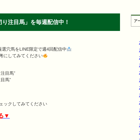
ア
い切り注目馬」を毎週配信中！
選穴馬をLINE限定で週4回配信中
考にしてみてください
注目馬”
目馬”
ェックしてみてください
る▼