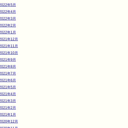
2022年5月
2022年4月
2022年3月
2022年2月
2022年1月
2021年12月
2021年11月
2021年10月
2021年9月
2021年8月
2021年7月
2021年6月
2021年5月
2021年4月
2021年3月
2021年2月
2021年1月
2020年12月