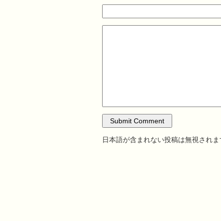
出走予定馬
クロミナンス
コスモキュランダ
シュバルツクーゲル
ドゥラドーレス
フェアエールング
ホーエリート
ヨーホーレイク
リカンカブール
リビアングラス
レガレイラ
ワイドエンペラー
日本語が含まれない投稿は無視されま
開催・馬場
着順
馬番
馬名
人気
2024年
1
4
レーベンスティール
1
開催:中山
2
3
アウスヴァール
10
馬場:良
3
14
リカンカブール
12
2023年
1
13
ローシャムパーク
4
開催:中山
2
2
タイトルホルダー
1
馬場:良
3
8
ゼッフィーロ
7
2022年
1
2
ジェラルディーナ
5
開催:中山
2
1
ロバートソンキー
6