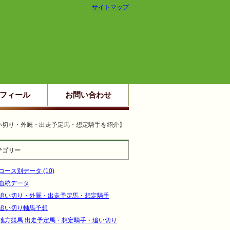
サイトマップ
フィール
お問い合わせ
追い切り・外厩・出走予定馬・想定騎手を紹介】
テゴリー
コース別データ
(10)
血統データ
追い切り・外厩・出走予定馬・想定騎手
追い切り軸馬予想
地方競馬 出走予定馬・想定騎手・追い切り