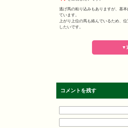
逃げ馬の粘り込みもありますが、基本
ています。
上がり上位の馬も絡んでいるため、位
したいです。
▼
オールカマー2025の出走予定馬、
す。
コメントを残す