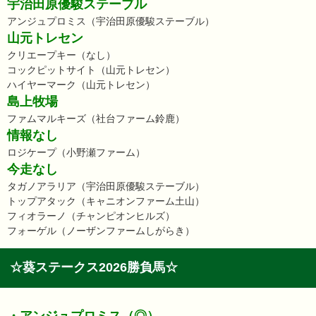
宇治田原優駿ステーブル
アンジュプロミス（宇治田原優駿ステーブル）
山元トレセン
クリエープキー（なし）
コックピットサイト（山元トレセン）
ハイヤーマーク（山元トレセン）
島上牧場
ファムマルキーズ（社台ファーム鈴鹿）
情報なし
ロジケープ（小野瀬ファーム）
今走なし
タガノアラリア（宇治田原優駿ステーブル）
トップアタック（キャニオンファーム土山）
フィオラーノ（チャンピオンヒルズ）
フォーゲル（ノーザンファームしがらき）
☆葵ステークス2026勝負馬☆
・アンジュプロミス
（◎）