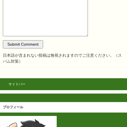
日本語が含まれない投稿は無視されますのでご注意ください。（ス
パム対策）
サイドバー
プロフィール