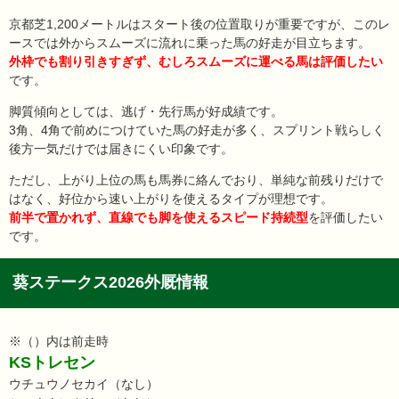
京都芝1,200メートルはスタート後の位置取りが重要ですが、このレ
ースでは外からスムーズに流れに乗った馬の好走が目立ちます。
外枠でも割り引きすぎず、むしろスムーズに運べる馬は評価したい
です。
脚質傾向としては、逃げ・先行馬が好成績です。
3角、4角で前めにつけていた馬の好走が多く、スプリント戦らしく
後方一気だけでは届きにくい印象です。
ただし、上がり上位の馬も馬券に絡んでおり、単純な前残りだけで
はなく、好位から速い上がりを使えるタイプが理想です。
前半で置かれず、直線でも脚を使えるスピード持続型
を評価したい
です。
葵ステークス2026外厩情報
※（）内は前走時
KSトレセン
ウチュウノセカイ（なし）