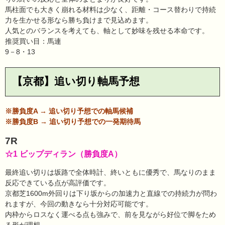
馬柱面でも大きく崩れる材料は少なく、距離・コース替わりで持続
力を生かせる形なら勝ち負けまで見込めます。
人気とのバランスを考えても、軸として妙味を残せる本命です。
推奨買い目：馬連
9－8・13
【京都】追い切り軸馬予想
※勝負度A → 追い切り予想での軸馬候補
※勝負度B → 追い切り予想での一発期待馬
7R
☆1 ビップディラン
（勝負度A）
最終追い切りは坂路で全体時計、終いともに優秀で、馬なりのまま
反応できている点が高評価です。
京都芝1600m外回りは下り坂からの加速力と直線での持続力が問わ
れますが、今回の動きなら十分対応可能です。
内枠からロスなく運べる点も強みで、前を見ながら好位で脚をため