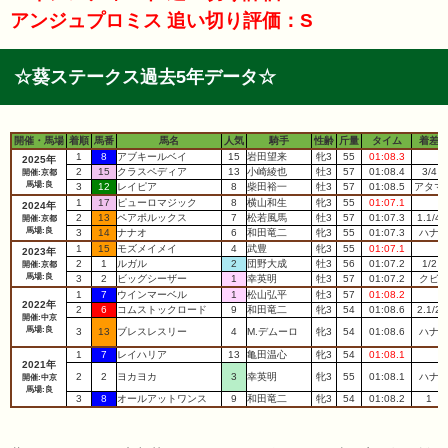
アンジュプロミス 追い切り評価：S
☆葵ステークス過去5年データ☆
開催・馬場
着順
馬番
馬名
人気
騎手
性齢
斤量
タイム
着差
1
8
アブキールベイ
15
岩田望来
牝3
55
01:08.3
2025年
2
15
クラスペディア
13
小崎綾也
牡3
57
01:08.4
3/4
開催:京都
馬場:良
3
12
レイピア
8
柴田裕一
牡3
57
01:08.5
アタマ
1
17
ピューロマジック
8
横山和生
牝3
55
01:07.1
2024年
2
13
ペアポルックス
7
松若風馬
牡3
57
01:07.3
1.1/4
開催:京都
馬場:良
3
14
ナナオ
6
和田竜二
牝3
55
01:07.3
ハナ
1
15
モズメイメイ
4
武豊
牝3
55
01:07.1
2023年
2
1
ルガル
2
団野大成
牡3
56
01:07.2
1/2
開催:京都
馬場:良
3
2
ビッグシーザー
1
幸英明
牡3
57
01:07.2
クビ
1
7
ウインマーベル
1
松山弘平
牡3
57
01:08.2
2022年
2
6
コムストックロード
9
和田竜二
牝3
54
01:08.6
2.1/2
開催:中京
馬場:良
3
13
ブレスレスリー
4
M.デムーロ
牝3
54
01:08.6
ハナ
1
7
レイハリア
13
亀田温心
牝3
54
01:08.1
2021年
2
2
ヨカヨカ
3
幸英明
牝3
55
01:08.1
ハナ
開催:中京
馬場:良
3
8
オールアットワンス
9
和田竜二
牝3
54
01:08.2
1