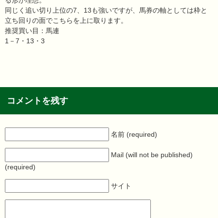
る形が理想。
同じく追い切り上位の7、13も強いですが、馬券の軸としては枠と
立ち回りの面でこちらを上に取ります。
推奨買い目：馬連
1－7・13・3
コメントを残す
名前 (required)
Mail (will not be published)
(required)
サイト