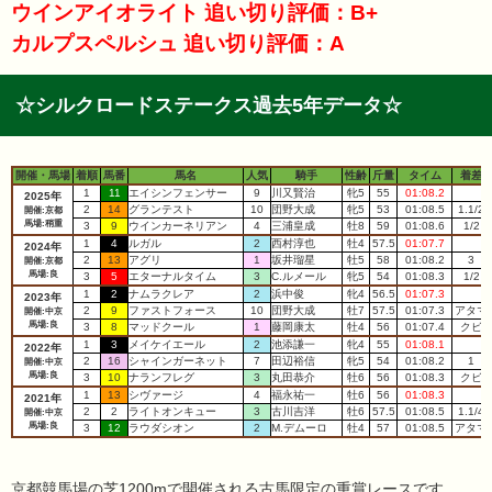
ウインアイオライト 追い切り評価：B+
カルプスペルシュ 追い切り評価：A
☆シルクロードステークス過去5年データ☆
開催・馬場
着順
馬番
馬名
人気
騎手
性齢
斤量
タイム
着差
1
11
エイシンフェンサー
9
川又賢治
牝5
55
01:08.2
2025年
2
14
グランテスト
10
団野大成
牝5
53
01:08.5
1.1/2
開催:京都
馬場:稍重
3
9
ウインカーネリアン
4
三浦皇成
牡8
59
01:08.6
1/2
1
4
ルガル
2
西村淳也
牡4
57.5
01:07.7
2024年
2
13
アグリ
1
坂井瑠星
牡5
58
01:08.2
3
開催:京都
馬場:良
3
5
エターナルタイム
3
C.ルメール
牝5
54
01:08.3
1/2
1
2
ナムラクレア
2
浜中俊
牝4
56.5
01:07.3
2023年
2
9
ファストフォース
10
団野大成
牡7
57.5
01:07.3
アタマ
開催:中京
馬場:良
3
8
マッドクール
1
藤岡康太
牡4
56
01:07.4
クビ
1
3
メイケイエール
2
池添謙一
牝4
55
01:08.1
2022年
2
16
シャインガーネット
7
田辺裕信
牝5
54
01:08.2
1
開催:中京
馬場:良
3
10
ナランフレグ
3
丸田恭介
牡6
56
01:08.3
クビ
1
13
シヴァージ
4
福永祐一
牡6
56
01:08.3
2021年
2
2
ライトオンキュー
3
古川吉洋
牡6
57.5
01:08.5
1.1/4
開催:中京
馬場:良
3
12
ラウダシオン
2
M.デムーロ
牡4
57
01:08.5
アタマ
京都競馬場の芝1200mで開催される古馬限定の重賞レースです。