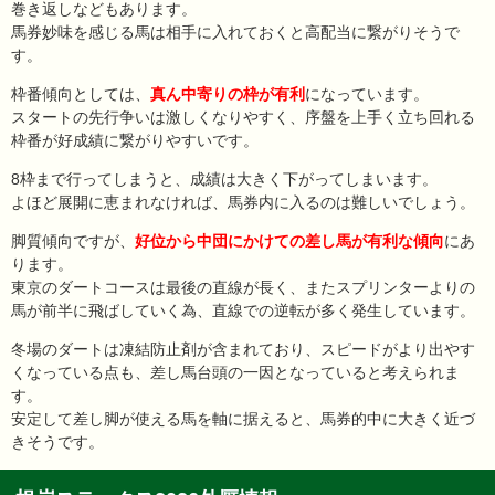
巻き返しなどもあります。
馬券妙味を感じる馬は相手に入れておくと高配当に繋がりそうで
す。
枠番傾向としては、
真ん中寄りの枠が有利
になっています。
スタートの先行争いは激しくなりやすく、序盤を上手く立ち回れる
枠番が好成績に繋がりやすいです。
8枠まで行ってしまうと、成績は大きく下がってしまいます。
よほど展開に恵まれなければ、馬券内に入るのは難しいでしょう。
脚質傾向ですが、
好位から中団にかけての差し馬が有利な傾向
にあ
ります。
東京のダートコースは最後の直線が長く、またスプリンターよりの
馬が前半に飛ばしていく為、直線での逆転が多く発生しています。
冬場のダートは凍結防止剤が含まれており、スピードがより出やす
くなっている点も、差し馬台頭の一因となっていると考えられま
す。
安定して差し脚が使える馬を軸に据えると、馬券的中に大きく近づ
きそうです。