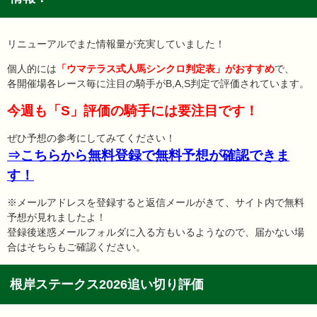
リニューアルでまた情報量が充実していました！
個人的には
「ウマテラス式人馬シンクロ判定表」がおすすめ
で、
各開催場各レース毎に注目の騎手がB,A,S判定で評価されています。
今週も「S」評価の騎手には要注目です！
ぜひ予想の参考にしてみてください！
⇒こちらから無料登録で無料予想が確認できま
す！
※メールアドレスを登録すると返信メールがきて、サイト内で無料
予想が見れましたよ！
登録後迷惑メールフォルダに入る方もいるようなので、届かない場
合はそちらもご確認ください。
根岸ステークス2026追い切り評価