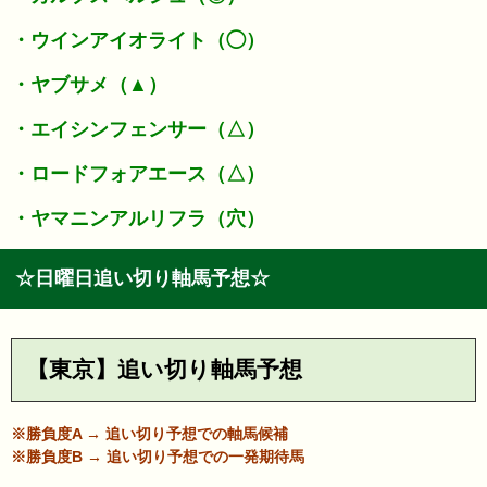
・ウインアイオライト（◯）
・ヤブサメ（▲）
・エイシンフェンサー（△）
・ロードフォアエース（△）
・ヤマニンアルリフラ（穴）
☆日曜日追い切り軸馬予想☆
【東京】追い切り軸馬予想
※勝負度A → 追い切り予想での軸馬候補
※勝負度B → 追い切り予想での一発期待馬