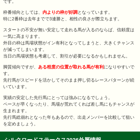
です。
枠番傾向としては、
内よりの枠が好調
となっています。
特に2番枠は去年までで3連勝と、相性の良さが際立ちます。
スタートの不安が無い安定して走れる馬が入るのならば、信頼度は
一気に高まります。
外目の枠は馬場状態がイン有利となってしまうと、大きくチャンス
が減ってしまいます。
当日の馬場状態も考慮して、割引が必要になるかもしれません。
脚質傾向ですが、
ある程度の位置が取れる馬が有利
になりやすいで
す。
先行馬がスピードを活かしてそのまま押し切るレースパターンが続
いています。
実績の安定した先行馬にとっては強みになるでしょう。
ペースが早くなったり、馬場が荒れてくれば差し馬にもチャンスが
生まれます。
先行馬総崩れとなった年もあるので、出走メンバーを比較して狙い
を定めましょう。