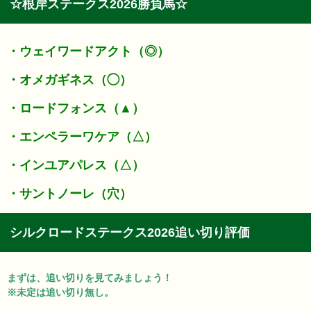
☆根岸ステークス2026勝負馬☆
・ウェイワードアクト
（◎）
・オメガギネス（◯）
・ロードフォンス（▲）
・エンペラーワケア（△）
・インユアパレス（△）
・サントノーレ（穴）
シルクロードステークス2026追い切り評価
まずは、追い切りを見てみましょう！
※未定は追い切り無し。