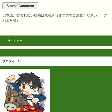
日本語が含まれない投稿は無視されますのでご注意ください。（ス
パム対策）
サイドバー
プロフィール