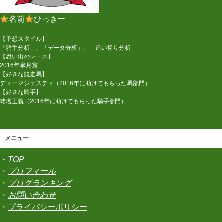
名前
ひっきー
【予想スタイル】
「騎手分析」、「データ分析」、「追い切り分析」
【思い出のレース】
2016年皐月賞
【好きな競走馬】
ディーマジェスティ（2016年に助けてもらった馬部門）
【好きな騎手】
蛯名正義（2016年に助けてもらった騎手部門）
メニュー
・
TOP
・
プロフィール
・
ブログランキング
・
お問い合わせ
・
プライバシーポリシー