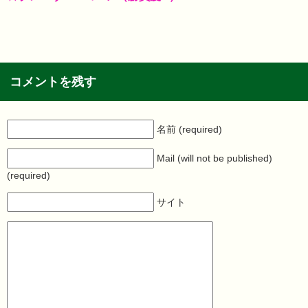
コメントを残す
名前 (required)
Mail (will not be published)
(required)
サイト