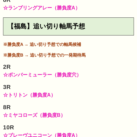
☆ランブリングアレー（勝負度A）
【福島】追い切り軸馬予想
※勝負度A → 追い切り予想での軸馬候補
※勝負度B → ︎追い切り予想での一発期待馬
2R
☆ボンバーミューラー（勝負度穴）
3R
☆トリトン（勝負度A）
8R
☆ミヤコローズ（勝負度B）
10R
☆ブレーヴユニコーン（勝負度A）