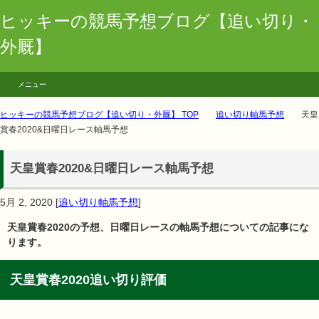
ヒッキーの競馬予想ブログ【追い切り・
外厩】
メニュー
ヒッキーの競馬予想ブログ【追い切り・外厩】 TOP
追い切り軸馬予想
天皇
賞春2020&日曜日レース軸馬予想
天皇賞春2020&日曜日レース軸馬予想
5月 2, 2020
[
追い切り軸馬予想
]
天皇賞春2020の予想、日
曜日レースの軸馬予想についての記事にな
ります。
天皇賞春2020追い切り評価