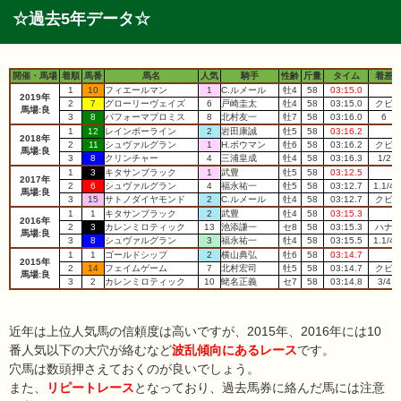
☆過去5年データ☆
開催・馬場
着順
馬番
馬名
人気
騎手
性齢
斤量
タイム
着差
1
10
フィエールマン
1
C.ルメール
牡4
58
03:15.0
2019年
2
7
グローリーヴェイズ
6
戸崎圭太
牡4
58
03:15.0
クビ
馬場:良
3
8
パフォーマプロミス
8
北村友一
牡7
58
03:16.0
6
1
12
レインボーライン
2
岩田康誠
牡5
58
03:16.2
2018年
2
11
シュヴァルグラン
1
H.ボウマン
牡6
58
03:16.2
クビ
馬場:良
3
8
クリンチャー
4
三浦皇成
牡4
58
03:16.3
1/2
1
3
キタサンブラック
1
武豊
牡5
58
03:12.5
2017年
2
6
シュヴァルグラン
4
福永祐一
牡5
58
03:12.7
1.1/4
馬場:良
3
15
サトノダイヤモンド
2
C.ルメール
牡4
58
03:12.7
クビ
1
1
キタサンブラック
2
武豊
牡4
58
03:15.3
2016年
2
3
カレンミロティック
13
池添謙一
セ8
58
03:15.3
ハナ
馬場:良
3
8
シュヴァルグラン
3
福永祐一
牡4
58
03:15.5
1.1/4
1
1
ゴールドシップ
2
横山典弘
牡6
58
03:14.7
2015年
2
14
フェイムゲーム
7
北村宏司
牡5
58
03:14.7
クビ
馬場:良
3
2
カレンミロティック
10
蛯名正義
セ7
58
03:14.8
3/4
近年は上位人気馬の信頼度は高いですが、2015年、2016年には10
番人気以下の大穴が絡むなど
波乱傾向にあるレース
です。
穴馬は数頭押さえておくのが良いでしょう。
また、
リピートレース
となっており、過去馬券に絡んだ馬には注意