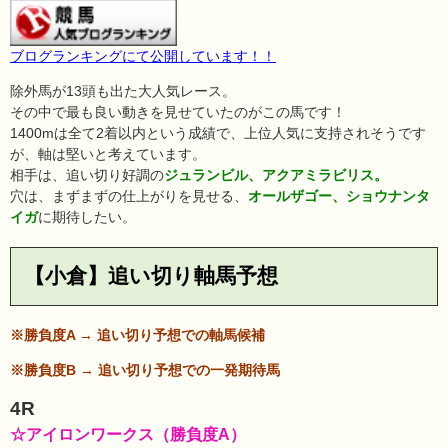
ブログランキングにて公開しています！！
除外馬が13頭も出た大人気レース。
その中で最も良い動きを見せていたのがこの馬です！
1400mは全て2着以内という成績で、上位人気に支持されそうです
が、軸は堅いと考えています。
相手は、追い切り好調の
ジュランビル、アクアミラビリス。
穴は、まずまずの仕上がりを見せる、
オールザゴー、ショウナンタ
イガ
に期待したい。
【小倉】追い切り軸馬予想
※勝負度A → 追い切り予想での軸馬候補
※勝負度B → ︎追い切り予想での一発期待馬
4R
☆アイロンワークス（勝負度A）