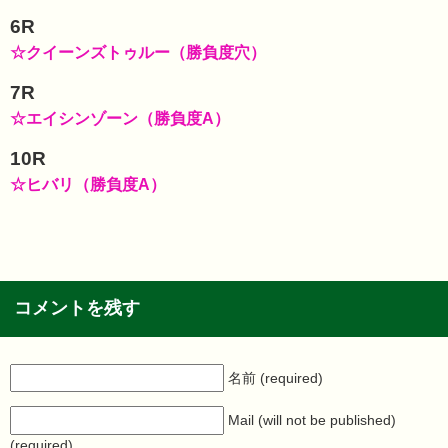
6R
☆クイーンズトゥルー（勝負度穴）
7R
☆エイシンゾーン（勝負度A）
10R
☆ヒバリ（勝負度A）
コメントを残す
名前 (required)
Mail (will not be published)
(required)