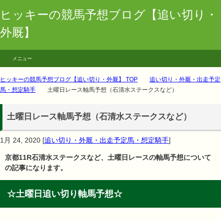
ヒッキーの競馬予想ブログ【追い切り・
外厩】
メニュー
ヒッキーの競馬予想ブログ【追い切り・外厩】 TOP
追い切り・外厩・出走予定
馬・想定騎手
土曜日レース軸馬予想（石清水ステークスなど）
土曜日レース軸馬予想（石清水ステークスなど）
1月 24, 2020
[
追い切り・外厩・出走予定馬・想定騎手
]
京都11R石清水ステークスなど、土
曜日レースの軸馬予想について
の記事になります。
☆土曜日追い切り軸馬予想☆