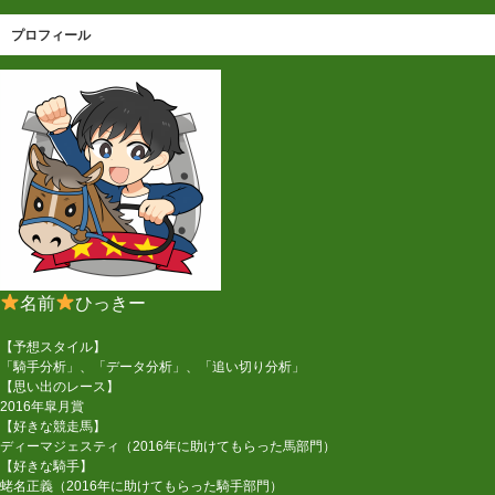
プロフィール
名前
ひっきー
【予想スタイル】
「騎手分析」、「データ分析」、「追い切り分析」
【思い出のレース】
2016年皐月賞
【好きな競走馬】
ディーマジェスティ（2016年に助けてもらった馬部門）
【好きな騎手】
蛯名正義（2016年に助けてもらった騎手部門）