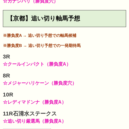
☆カナシバリ（勝負度穴）
【京都】追い切り軸馬予想
※勝負度A → 追い切り予想での軸馬候補
※勝負度B → ︎追い切り予想での一発期待馬
3R
☆クールインパクト（勝負度A）
8R
☆メジャーハリケーン（勝負度穴）
10R
☆レディマドンナ（勝負度A）
11R石清水ステークス
☆追い切り厳選馬（勝負度A）