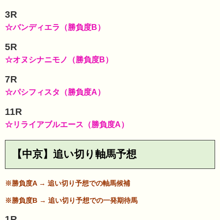
3R
☆バンディエラ（勝負度B）
5R
☆オヌシナニモノ（勝負度B）
7R
☆パシフィスタ（勝負度A）
11R
☆リライアブルエース（勝負度A）
【中京】追い切り軸馬予想
※勝負度A → 追い切り予想での軸馬候補
※勝負度B → ︎追い切り予想での一発期待馬
1R