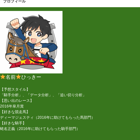
プロフィール
名前
ひっきー
【予想スタイル】
「騎手分析」、「データ分析」、「追い切り分析」
【思い出のレース】
2016年皐月賞
【好きな競走馬】
ディーマジェスティ（2016年に助けてもらった馬部門）
【好きな騎手】
蛯名正義（2016年に助けてもらった騎手部門）