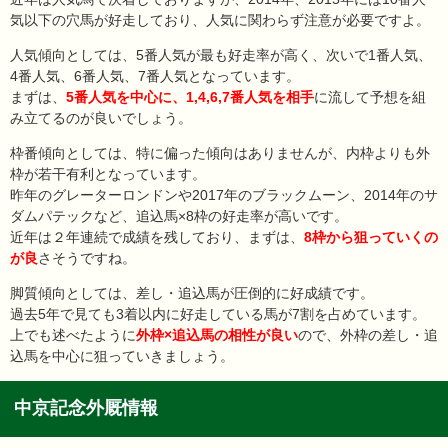
気以下の穴馬が好走しており、人気に関わらず注意が必要ですよ。
人気傾向としては、5番人気が最も好走率が高く、次いで1番人気、
4番人気、6番人気、7番人気となっています。
まずは、
5番人気を中心に、1,4,6,7番人気を相手
に流して予想を組
み立てるのが良いでしょう。
枠番傾向としては、特に偏った傾向はありませんが、内枠よりも外
枠が若干有利となっています。
昨年のグレーターロンドンや2017年のブラックムーン、2014年のサ
ダムパテックなど、追込馬×8枠の好走率が高いです。
近年は２年連続で成績を残しており、まずは、
8枠から狙っていくの
が良
さそうですね。
脚質傾向としては、差し・追込馬が圧倒的に好成績です。
過去5年で見ても3着以内に好走している馬が7割を占めています。
上でも述べたように
外枠×追込馬の相性が良い
ので、外枠の差し・追
込馬を中心に狙っていきましょう。
中京記念外厩情報