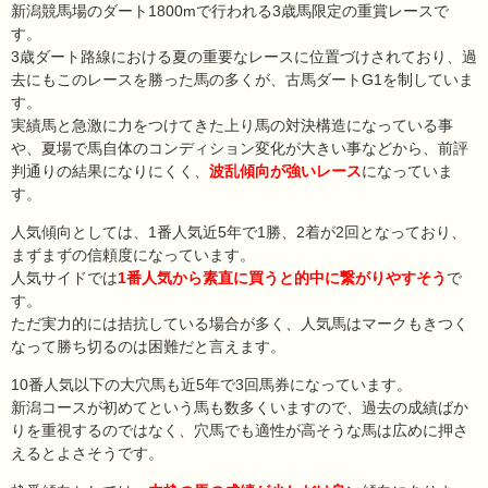
新潟競馬場のダート1800mで行われる3歳馬限定の重賞レースで
す。
3歳ダート路線における夏の重要なレースに位置づけされており、過
去にもこのレースを勝った馬の多くが、古馬ダートG1を制していま
す。
実績馬と急激に力をつけてきた上り馬の対決構造になっている事
や、夏場で馬自体のコンディション変化が大きい事などから、前評
判通りの結果になりにくく、
波乱傾向が強いレース
になっていま
す。
人気傾向としては、1番人気近5年で1勝、2着が2回となっており、
まずまずの信頼度になっています。
人気サイドでは
1番人気から素直に買うと的中に繋がりやすそう
で
す。
ただ実力的には拮抗している場合が多く、人気馬はマークもきつく
なって勝ち切るのは困難だと言えます。
10番人気以下の大穴馬も近5年で3回馬券になっています。
新潟コースが初めてという馬も数多くいますので、過去の成績ばか
りを重視するのではなく、穴馬でも適性が高そうな馬は広めに押さ
えるとよさそうです。