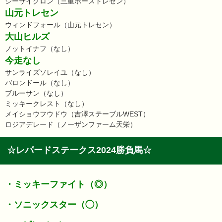
ジーサイクロン（三重ホーストレセン）
山元トレセン
ウィンドフォール（山元トレセン）
大山ヒルズ
ノットイナフ（なし）
今走なし
サンライズソレイユ（なし）
バロンドール（なし）
ブルーサン（なし）
ミッキークレスト（なし）
メイショウフウドウ（吉澤ステーブルWEST）
ロジアデレード（ノーザンファーム天栄）
☆レパードステークス2024勝負馬☆
・ミッキーファイト
（◎）
・ソニックスター（◯）