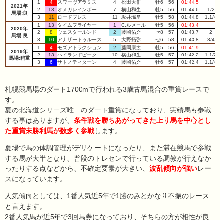
1
4
スワーヴアラミス
4
松田大作
牡6
56
01:44.5
2021年
2
13
オメガレインボー
7
横山和生
牡5
56
01:44.6
1/2
馬場:良
3
11
ロードブレス
11
坂井瑠星
牡5
58
01:44.8
1.1/4
1
13
タイムフライヤー
1
C.ルメール
牡5
56
01:43.4
2020年
2
8
ウェスタールンド
2
藤岡佑介
セ8
57
01:43.7
2
馬場:良
3
10
アナザートゥルース
5
大野拓弥
セ6
58
01:43.8
3/4
1
4
モズアトラクション
2
藤岡康太
牡5
56
01:41.9
2019年
2
13
ハイランドピーク
10
横山和生
牡5
57
01:42.2
1.1/2
馬場:稍重
3
6
サトノティターン
4
藤岡佑介
牡6
57
01:42.4
1.1/4
札幌競馬場のダート1700mで行われる3歳古馬混合の重賞レースで
す。
夏の北海道シリーズ唯一のダート重賞になっており、実績馬も参戦
する事はありますが、
条件戦を勝ちあがってきた上り馬を中心とし
た重賞未勝利馬が数多く参戦
します。
夏場で馬の体調管理がデリケートになったり、また滞在競馬で参戦
する馬が大半となり、普段のトレセンで行っている調教が行えなか
ったりする点などから、不確定要素が大きい、
波乱傾向が強い
レー
スになっています。
人気傾向としては、1番人気近5年で1勝のみとかなり不振のレース
と言えます。
2番人気馬が近5年で3回馬券になっており、そちらの方が相性が良