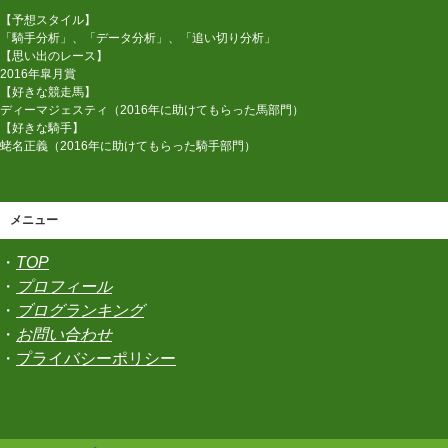
【予想スタイル】
「騎手分析」、「データ分析」、「追い切り分析」
【思い出のレース】
2016年皐月賞
【好きな競走馬】
ディーマジェスティ（2016年に助けてもらった馬部門）
【好きな騎手】
蛯名正義（2016年に助けてもらった騎手部門）
メニュー
・
TOP
・
プロフィール
・
ブログランキング
・
お問い合わせ
・
プライバシーポリシー