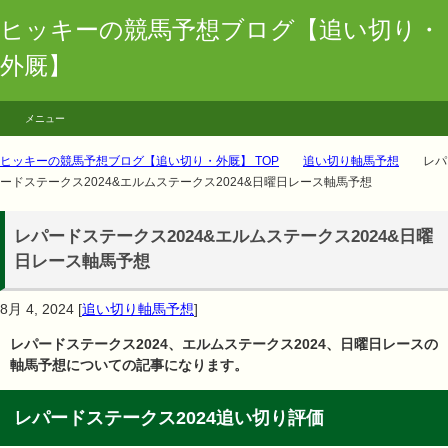
ヒッキーの競馬予想ブログ【追い切り・
外厩】
メニュー
ヒッキーの競馬予想ブログ【追い切り・外厩】 TOP
追い切り軸馬予想
レパ
ードステークス2024&エルムステークス2024&日曜日レース軸馬予想
レパードステークス2024&エルムステークス2024&日曜
日レース軸馬予想
8月 4, 2024
[
追い切り軸馬予想
]
レパードステークス2024、エルムステークス2024、日曜日レースの
軸馬予想についての記事になります。
レパードステークス2024追い切り評価