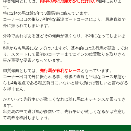
枠番傾向としては、
内枠の馬の成績が少しだけ良い
傾向にありま
す。
特に2枠の馬は近5年で3回馬券に絡んでいます。
コーナー出口の形状が独特な新潟ダートコースにより、最終直線で
外に振られてしまいます。
外枠であればあるほどその傾向が強くなり、不利になってしまいま
す。
8枠からも馬券になってはいますが、基本的には先行馬が該当してお
り、スタートして最初のコーナーまでにインの位置取りを取りきる
事が重要な要素となっています。
脚質傾向としては、
先行馬が有利なレース
となっています。
コーナー出口で外に振られる事、最後の直線も平坦なコース形態か
らも4角地点である程度前目にいないと勝ち負けは苦しいと言わざる
を得ません。
かといって先行争いが激しくなれば差し馬にもチャンスが回ってき
ます。
出走馬の中で逃げ馬が多数いて、先行争いが激しくなるかは注意し
て馬券を検討しましょう。