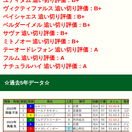
ユティタム 追い切り評価：B+
ヴィクティファルス 追い切り評価：B+
ペイシャエス 追い切り評価：B+
ベルダーイメル 追い切り評価：B+
サヴァ 追い切り評価：B+
ミトノオー 追い切り評価：B+
テーオードレフォン 追い切り評価：A
フルム 追い切り評価：A
ナチュラルハイ 追い切り評価：A
☆過去5年データ☆
開催・馬場
着順
馬番
馬名
人気
騎手
性齢
斤量
タイム
着差
1
6
セキフウ
6
武豊
牡4
57
01:42.8
2023年
2
4
ワールドタキオン
4
斎藤新
牡5
57
01:42.9
1/2
馬場:不良
3
8
ロッシュローブ
10
浜中俊
牡6
57
01:43.3
2.1/2
1
9
フルデプスリーダー
9
丹内祐次
牡5
56
01:44.2
2022年
2
6
ウェルドーン
6
武豊
牝4
54
01:44.3
クビ
馬場:良
3
3
オメガレインボー
2
横山和生
牡6
56
01:44.4
クビ