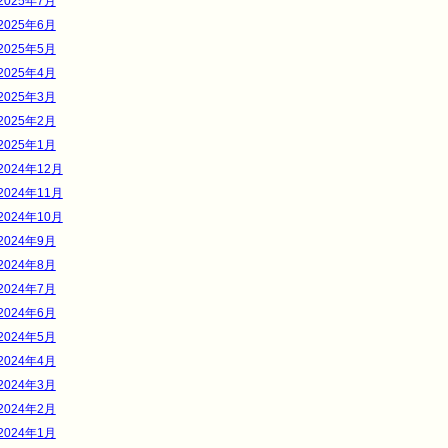
2025年7月
2025年6月
2025年5月
2025年4月
2025年3月
2025年2月
2025年1月
2024年12月
2024年11月
2024年10月
2024年9月
2024年8月
2024年7月
2024年6月
2024年5月
2024年4月
2024年3月
2024年2月
2024年1月