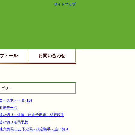
サイトマップ
フィール
お問い合わせ
テゴリー
コース別データ
(10)
血統データ
追い切り・外厩・出走予定馬・想定騎手
追い切り軸馬予想
地方競馬 出走予定馬・想定騎手・追い切り