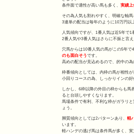
条件面で適性が高い馬も多く、
実績上
その為人気も割れやすく、明確な軸馬
3連単の配当は毎年のように10万円以
人気傾向ですが、1番人気は近5年で1
2番人気や3番人気はさらに不振と言
穴馬からは10番人気の馬がこの5年で
のも面白そう
です。
高めの配当が見込めるので、的中の為
枠番傾向としては、内枠の馬が相性が
小回りコースの為、しっかりインの好
しかし、6枠以降の外目の枠からも馬
ると台頭しやすくなります。
馬場条件で有利、不利な枠がガラリと
ょう。
脚質傾向としては2パターンあり、
軽
います。
軽ハンデの逃げ馬は条件馬が多く、実