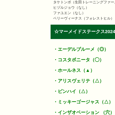
タケトンボ（生田トレーニングファー
ヒヅルジョウ（なし）
ファユエン（なし）
ベリーヴィーナス（フォレストヒル）
☆マーメイドステークス202
・エーデルブルーメ
（◎）
・コスタボニータ（◯）
・ホールネス（▲）
・アリスヴェリテ（△）
・ピンハイ（△）
・ミッキーゴージャス
（△）
・インザオベーション （穴）