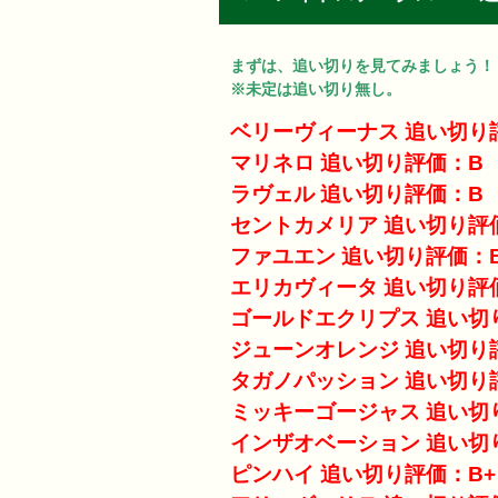
まずは、追い切りを見てみましょう！
※未定は追い切り無し。
ベリーヴィーナス 追い切り
マリネロ 追い切り評価：B
ラヴェル 追い切り評価：B
セントカメリア 追い切り評
ファユエン 追い切り評価：B
エリカヴィータ 追い切り評
ゴールドエクリプス 追い切
ジューンオレンジ 追い切り
タガノパッション 追い切り
ミッキーゴージャス 追い切
インザオベーション 追い切
ピンハイ 追い切り評価：B+