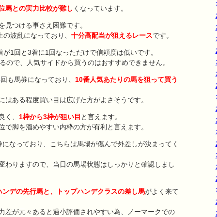
位馬との実力比較が難し
くなっています。
を見つける事さえ困難です。
上の波乱になっており、
十分高配当が狙えるレース
です。
着が1回と3着に1回なっただけで信頼度は低いです。
えるので、人気サイドから買うのはおすすめできません。
4回も馬券になっており、
10番人気あたりの馬を狙って買う
にはある程度買い目は広げた方がよさそうです。
良く、
1枠から3枠が狙い目
と言えます。
位で脚を溜めやすい内枠の方が有利と言えます。
券になっており、こちらは馬場が傷んで外差しが決まってく
変わりますので、当日の馬場状態はしっかりと確認しまし
ハンデの先行馬と、トップハンデクラスの差し馬
がよく来て
力差が元々あると過小評価されやすい為、ノーマークでの