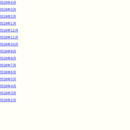
2019年4月
2019年3月
2019年2月
2019年1月
2018年12月
2018年11月
2018年10月
2018年9月
2018年8月
2018年7月
2018年6月
2018年5月
2018年4月
2018年3月
2018年2月