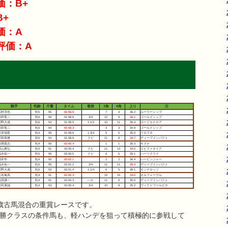
価：B+
+
価：A
評価：A
騎手
性齢
斤量
タイム
着差
3角
4角
上り
父
西村淳也
牝5
55
01:58.5
7
4
36.2
ルーラーシップ
和田竜二
牝6
56
01:58.6
3/4
12
9
36.1
ゴールドシップ
団野大成
牝6
54
01:58.9
1.1/2
10
11
36.4
ロードカナロア
和田竜二
牝5
54
01:58.3
3
3
34.9
ゴールドシップ
坂井瑠星
牝4
55
01:58.6
1.3/4
5
5
35.0
クロフネ
川田将雅
牝5
54
01:58.6
クビ
11
8
34.7
ディープインパクト
藤懸貴志
牝4
50
02:00.4
1
1
35.3
キズナ
横山典弘
牝4
51
02:00.4
クビ
11
13
34.6
エピファネイア
福永祐一
牝5
55
02:00.5
クビ
6
5
35.1
ハーツクライ
酒井学
牝4
50
02:01.1
2
2
36.4
ハービンジャー
福永祐一
牝5
55
02:01.2
3/4
11
11
35.3
ディープインパクト
団野大成
牝5
53
02:01.4
1.1/4
6
5
36.1
モンテロッソ
松若風馬
牝4
51
02:00.3
15
15
34.6
オルフェーヴル
池添謙一
牝4
51
02:00.3
ハナ
11
9
35.0
ディープインパクト
岩田康誠
牝4
53
02:00.4
3/4
10
9
35.2
ヴィクトワールピサ
3歳古馬混合の重賞レースです。
3勝クラスの条件馬も、軽ハンデを狙って積極的に参戦して