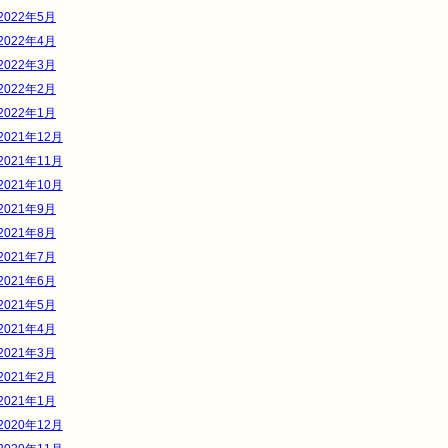
2022年5月
2022年4月
2022年3月
2022年2月
2022年1月
2021年12月
2021年11月
2021年10月
2021年9月
2021年8月
2021年7月
2021年6月
2021年5月
2021年4月
2021年3月
2021年2月
2021年1月
2020年12月