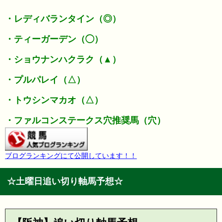
・レディバランタイン
（◎）
・ティーガーデン（◯）
・ショウナンハクラク（▲）
・プルパレイ（△）
・トウシンマカオ（△）
・ファルコンステークス穴推奨馬（穴）
ブログランキングにて公開しています！！
☆土曜日追い切り軸馬予想☆