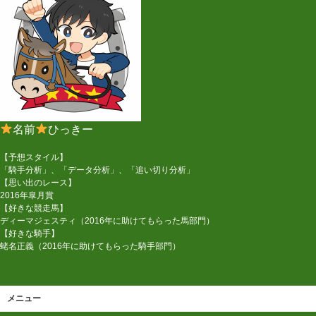
名前
ひっきー
【予想スタイル】
「騎手分析」、「データ分析」、「追い切り分析」
【思い出のレース】
2016年皐月賞
【好きな競走馬】
ディーマジェスティ（2016年に助けてもらった馬部門）
【好きな騎手】
蛯名正義（2016年に助けてもらった騎手部門）
メニュー