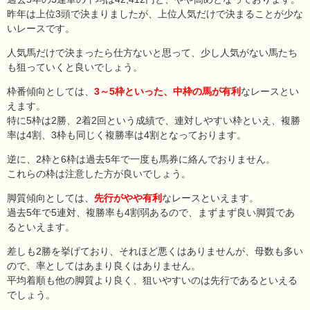
昨年は上位3頭で決まりましたが、上位人気だけで決まることが少な
いレースです。
人気馬だけで決まったら仕方ないと思って、少し人気がない馬たち
も狙っていくと良いでしょう。
枠番傾向としては、
3～5枠といった、中枠の馬が有利
なレースとい
えます。
特に5枠は2勝、2着2回という成績で、連対しやすい枠といえ、複勝
率は4割、3枠も同じく複勝率は4割となっております。
逆に、2枠と6枠は過去5年で一度も馬券に絡んでおりません。
これらの枠は注意した方が良いでしょう。
脚質傾向としては、
先行がやや有利
なレースといえます。
過去5年で5連対、複勝率も4割弱あるので、まずまず良い脚質であ
るといえます。
差しも2勝を挙げており、それほど悪くはありませんが、母数も多い
ので、率としてはあまり良くはありません。
平均着順も他の脚質より良く、狙いやすいのは先行であるといえる
でしょう。