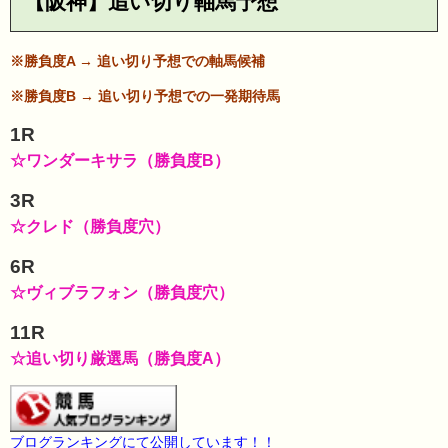
【阪神】追い切り軸馬予想
※勝負度A → 追い切り予想での軸馬候補
※勝負度B → ︎追い切り予想での一発期待馬
1R
☆ワンダーキサラ
（勝負度B）
3R
☆クレド
（勝負度穴）
6R
☆ヴィブラフォン
（勝負度穴）
11R
☆追い切り厳選馬（勝負度A）
ブログランキングにて公開しています！！