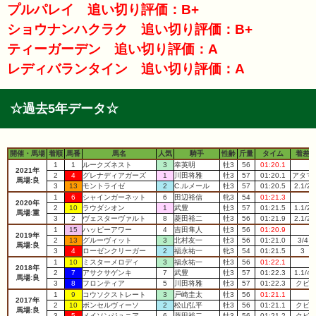
プルパレイ 追い切り評価：B+
ショウナンハクラク 追い切り評価：B+
ティーガーデン 追い切り評価：A
レディバランタイン 追い切り評価：A
☆過去5年データ☆
開催・馬場
着順
馬番
馬名
人気
騎手
性齢
斤量
タイム
着差
1
1
ルークズネスト
3
幸英明
牡3
56
01:20.1
2021年
2
4
グレナディアガーズ
1
川田将雅
牡3
57
01:20.1
アタマ
馬場:良
3
13
モントライゼ
2
C.ルメール
牡3
57
01:20.5
2.1/2
1
6
シャインガーネット
6
田辺裕信
牝3
54
01:21.3
2020年
2
10
ラウダシオン
1
武豊
牡3
57
01:21.5
1.1/2
馬場:重
3
2
ヴェスターヴァルト
8
菱田裕二
牡3
56
01:21.9
2.1/2
1
15
ハッピーアワー
4
吉田隼人
牡3
56
01:20.9
2019年
2
13
グルーヴィット
3
北村友一
牡3
56
01:21.0
3/4
馬場:良
3
4
ローゼンクリーガー
2
福永祐一
牝3
54
01:21.5
3
1
10
ミスターメロディ
3
福永祐一
牡3
56
01:22.1
2018年
2
7
アサクサゲンキ
7
武豊
牡3
57
01:22.3
1.1/4
馬場:良
3
8
フロンティア
5
川田将雅
牡3
57
01:22.3
クビ
1
9
コウソクストレート
3
戸崎圭太
牡3
56
01:21.1
2017年
2
10
ボンセルヴィーソ
2
松山弘平
牡3
56
01:21.1
クビ
馬場:良
3
5
メイソンジュニア
6
菱田裕二
牡3
56
01:21.2
クビ