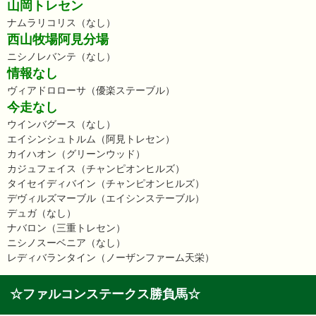
山岡トレセン
ナムラリコリス（なし）
西山牧場阿見分場
ニシノレバンテ（なし）
情報なし
ヴィアドロローサ（優楽ステーブル）
今走なし
ウインバグース（なし）
エイシンシュトルム（阿見トレセン）
カイハオン（グリーンウッド）
カジュフェイス（チャンピオンヒルズ）
タイセイディバイン（チャンピオンヒルズ）
デヴィルズマーブル（エイシンステーブル）
デュガ（なし）
ナバロン（三重トレセン）
ニシノスーベニア（なし）
レディバランタイン（ノーザンファーム天栄）
☆ファルコンステークス勝負馬☆