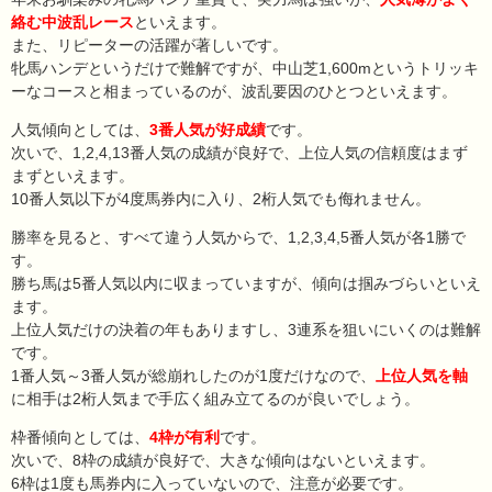
絡む中波乱レース
といえます。
また、リピーターの活躍が著しいです。
牝馬ハンデというだけで難解ですが、中山芝1,600mというトリッキ
ーなコースと相まっているのが、波乱要因のひとつといえます。
人気傾向としては、
3番人気が好成績
です。
次いで、1,2,4,13番人気の成績が良好で、上位人気の信頼度はまず
まずといえます。
10番人気以下が4度馬券内に入り、2桁人気でも侮れません。
勝率を見ると、すべて違う人気からで、1,2,3,4,5番人気が各1勝で
す。
勝ち馬は5番人気以内に収まっていますが、傾向は掴みづらいといえ
ます。
上位人気だけの決着の年もありますし、3連系を狙いにいくのは難解
です。
1番人気～3番人気が総崩れしたのが1度だけなので、
上位人気を軸
に相手は2桁人気まで手広く組み立てるのが良いでしょう。
枠番傾向としては、
4枠が有利
です。
次いで、8枠の成績が良好で、大きな傾向はないといえます。
6枠は1度も馬券内に入っていないので、注意が必要です。