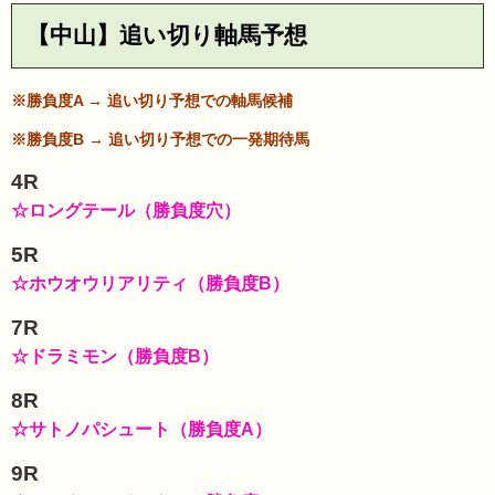
【中山】追い切り軸馬予想
※勝負度A → 追い切り予想での軸馬候補
※勝負度B → ︎追い切り予想での一発期待馬
4R
☆ロングテール（勝負度穴）
5R
☆ホウオウリアリティ（勝負度B）
7R
☆ドラミモン（勝負度B）
8R
☆サトノパシュート（勝負度A）
9R