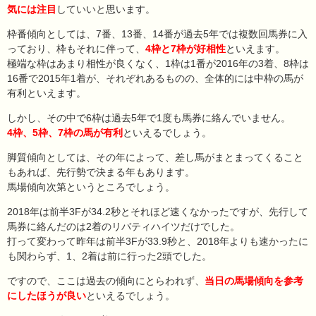
気には注目
していいと思います。
枠番傾向としては、7番、13番、14番が過去5年では複数回馬券に入
っており、枠もそれに伴って、
4枠と7枠が好相性
といえます。
極端な枠はあまり相性が良くなく、1枠は1番が2016年の3着、8枠は
16番で2015年1着が、それぞれあるものの、全体的には中枠の馬が
有利といえます。
しかし、その中で6枠は過去5年で1度も馬券に絡んでいません。
4枠、5枠、7枠の馬が有利
といえるでしょう。
脚質傾向としては、その年によって、差し馬がまとまってくること
もあれば、先行勢で決まる年もあります。
馬場傾向次第というところでしょう。
2018年は前半3Fが34.2秒とそれほど速くなかったですが、先行して
馬券に絡んだのは2着のリバティハイツだけでした。
打って変わって昨年は前半3Fが33.9秒と、2018年よりも速かったに
も関わらず、1、2着は前に行った2頭でした。
ですので、ここは過去の傾向にとらわれず、
当日の馬場傾向を参考
にしたほうが良い
といえるでしょう。