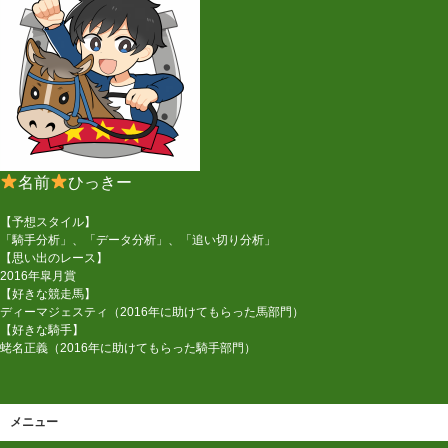
名前
ひっきー
【予想スタイル】
「騎手分析」、「データ分析」、「追い切り分析」
【思い出のレース】
2016年皐月賞
【好きな競走馬】
ディーマジェスティ（2016年に助けてもらった馬部門）
【好きな騎手】
蛯名正義（2016年に助けてもらった騎手部門）
メニュー