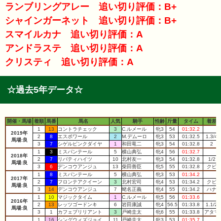
ランブリングアレー 追い切り評価：B+
シャインガーネット 追い切り評価：B+
スマイルカナ 追い切り評価：A
アンドラステ 追い切り評価：A
クリスティ 追い切り評価：A
☆過去5年データ☆
開催・馬場
着順
馬番
馬名
人気
騎手
性齢
斤量
タイム
着差
1
13
コントラチェック
3
C.ルメール
牝3
54
01:32.2
2019年
2
8
エスポワール
2
M.デムーロ
牝3
53
01:32.5
1.3/4
馬場:良
3
7
シゲルピンクダイヤ
1
和田竜二
牝3
54
01:32.8
2
1
3
ミスパンテール
5
横山典弘
牝4
56
01:32.7
2018年
2
7
リバティハイツ
10
北村友一
牝3
54
01:32.8
1/2
馬場:良
3
6
デンコウアンジュ
13
柴田善臣
牝5
55
01:32.8
クビ
1
8
ミスパンテール
5
横山典弘
牝3
53
01:34.2
2017年
2
7
フロンテアクイーン
3
北村宏司
牝4
53
01:34.2
クビ
馬場:良
3
14
デンコウアンジュ
7
蛯名正義
牝4
55
01:34.2
ハナ
1
10
マジックタイム
1
C.ルメール
牝5
56
01:33.6
2016年
2
13
レッツゴードンキ
6
岩田康誠
牝4
56.5
01:33.8
1.1/2
馬場:良
3
1
カフェブリリアント
3
戸崎圭太
牝6
55
01:33.8
アタマ
1
16
シングウィズジョイ
11
戸崎圭太
牝3
53
01:35.7