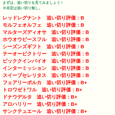
まずは、追い切りを見てみましょう！
※未定は追い切り無し。
レッドレグナント 追い切り評価：B
モルフェオルフェ 追い切り評価：B
マルターズディオサ 追い切り評価：B
ホウオウピースフル 追い切り評価：B
シーズンズギフト 追い切り評価：B
テーオービクトリー 追い切り評価：B
ビッククインバイオ 追い切り評価：B
インターミッション 追い切り評価：B
スイープセレリタス 追い切り評価：B
フェアリーポルカ 追い切り評価：B+
トロワゼトワル 追い切り評価：B+
ドナウデルタ 追い切り評価：B+
アロハリリー 追い切り評価：B+
サンクテュエール 追い切り評価：B+