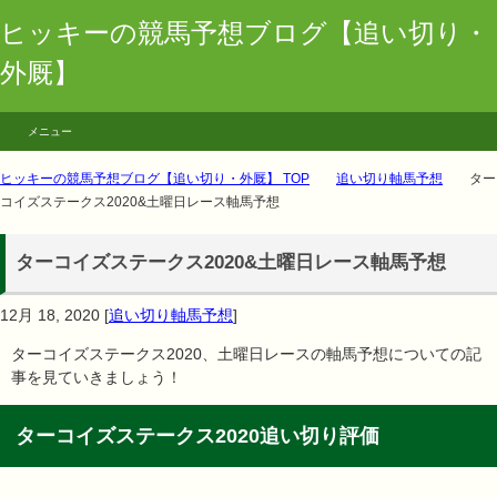
ヒッキーの競馬予想ブログ【追い切り・
外厩】
メニュー
ヒッキーの競馬予想ブログ【追い切り・外厩】 TOP
追い切り軸馬予想
ター
コイズステークス2020&土曜日レース軸馬予想
ターコイズステークス2020&土曜日レース軸馬予想
12月 18, 2020
[
追い切り軸馬予想
]
ターコイズステークス2020、土曜日レースの軸馬予想についての記
事を見ていきましょう！
ターコイズステークス2020追い切り評価