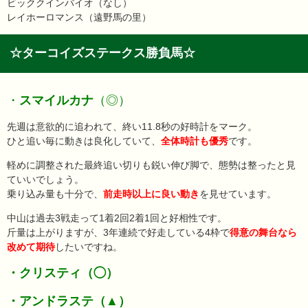
ビッククインバイオ（なし）
レイホーロマンス（遠野馬の里）
☆ターコイズステークス勝負馬☆
・
スマイルカナ
（◎）
先週は意欲的に追われて、終い11.8秒の好時計をマーク。
ひと追い毎に動きは良化していて、
全体時計も優秀
です。
軽めに調整された最終追い切りも鋭い伸び脚で、態勢は整ったと見
ていいでしょう。
乗り込み量も十分で、
前走時以上に良い動き
を見せています。
中山は過去3戦走って1着2回2着1回と好相性です。
斤量は上がりますが、3年連続で好走している4枠で
得意の舞台なら
改めて期待
したいですね。
・クリスティ（◯）
・アンドラステ（▲）