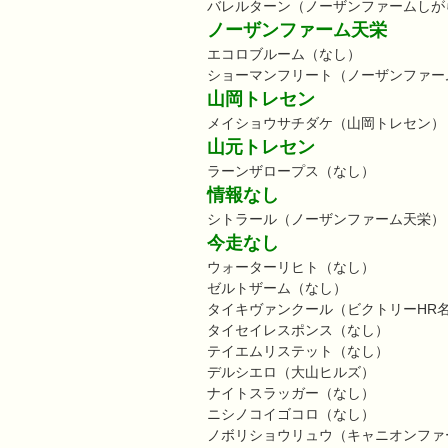
バレルターン（ノーザンファームしが
ノーザンファーム天栄
エコロブルーム（なし）
ショーマンフリート（ノーザンファー
山岡トレセン
メイショウサチダケ（山岡トレセン）
山元トレセン
ラーンザロープス（なし）
情報なし
シトラール（ノーザンファーム天栄）
今走なし
ウォーターリヒト（なし）
ゼルトザーム（なし）
タイキヴァンクール（ビクトリーHR
タイセイレスポンス（なし）
テイエムリステット（なし）
デルシエロ（大山ヒルズ）
ナイトスラッガー（なし）
ニシノコイゴコロ（なし）
ノボリショウリュウ（キャニオンファ