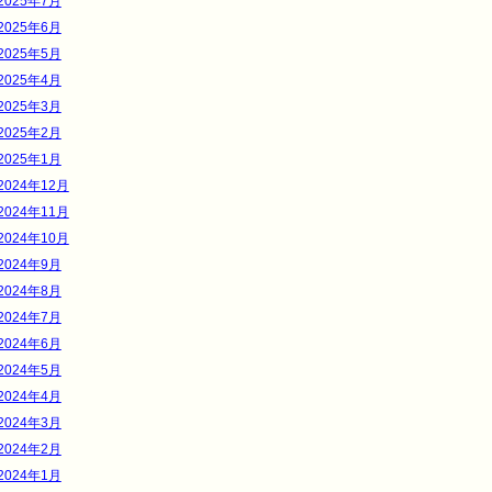
2025年7月
2025年6月
2025年5月
2025年4月
2025年3月
2025年2月
2025年1月
2024年12月
2024年11月
2024年10月
2024年9月
2024年8月
2024年7月
2024年6月
2024年5月
2024年4月
2024年3月
2024年2月
2024年1月