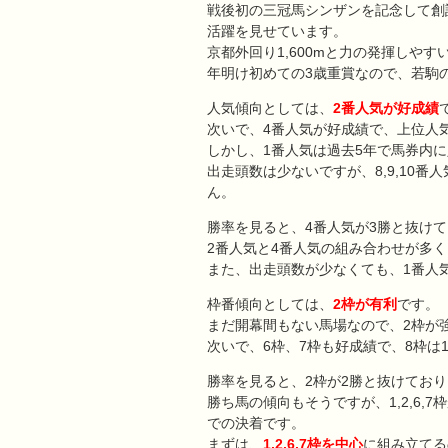
戦後初の三冠馬シンザンを記念して創
活躍を見せています。
京都外回り1,600mと力の発揮しやす
年明け初めての3歳重賞なので、若駒
人気傾向としては、
2番人気が好成績
次いで、4番人気が好成績で、上位人
しかし、1番人気は過去5年で馬券内
出走頭数は少ないですが、8,9,10
ん。
勝率を見ると、4番人気が3勝と抜けて
2番人気と4番人気の組み合わせが多
また、出走頭数が少なくても、1番人
枠番傾向としては、
2枠が有利
です。
まだ開幕間もない馬場なので、2枠が
次いで、6枠、7枠も好成績で、8枠は
勝率を見ると、2枠が2勝と抜けており、
勝ち馬の傾向もそうですが、1,2,6,7
での決着です。
まずは、
1,2,6,7枠を中心
に組み立てる