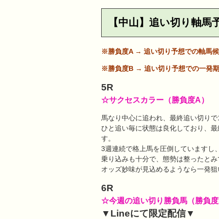
【中山】追い切り軸馬
※勝負度A → 追い切り予想での軸馬
※勝負度B → ︎追い切り予想での一発
5R
☆サクセスカラー（勝負度A）
馬なり中心に追われ、最終追い切りで
ひと追い毎に状態は良化しており、最
す。
3週連続で格上馬を圧倒していますし
乗り込みも十分で、態勢は整ったとみ
オッズ妙味が見込めるようなら一発狙
6R
☆今週の追い切り勝負馬
（勝負度
▼Lineにて限定配信▼