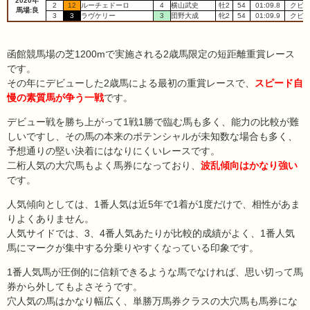
2020年
2
12
ルーチェドーロ
4
横山武史
牡2
54
01:09.8
クビ
馬場:良
3
3
ラヴケリー
3
団野大成
牝2
54
01:09.9
クビ
函館競馬場の芝1200mで実施される2歳馬限定の短距離重賞レース
です。
その年にデビューした2歳馬による最初の重賞レースで、
スピード自
慢の素質馬が争う一戦
です。
デビュー戦を勝ち上がって1戦1勝で臨む馬も多く、能力の比較が難
しいですし、その馬の本来のポテンシャルが未知数な場合も多く、
予想通りの堅い決着にはなりにくいレースです。
二桁人気の大穴馬もよく馬券になっており、
波乱傾向はかなり強い
です。
人気傾向としては、1番人気は近5年で1着が1度だけで、相性があま
りよくありません。
人気サイドでは、3、4番人気あたりが比較的成績がよく、1番人気
馬にマークが集中する分乗りやすくなっている印象です。
1番人気馬が圧倒的に信頼できるような馬でなければ、思い切って馬
券から外してもよさそうです。
穴人気の馬はかなり幅広く、単勝万馬券クラスの大穴馬も馬券にな