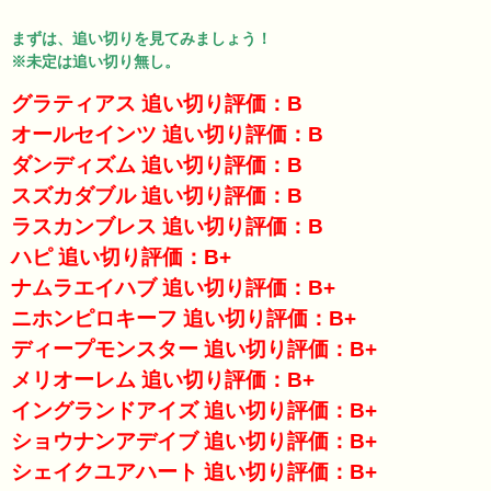
まずは、追い切りを見てみましょう！
※未定は追い切り無し。
グラティアス 追い切り評価：B
オールセインツ 追い切り評価：B
ダンディズム 追い切り評価：B
スズカダブル 追い切り評価：B
ラスカンブレス 追い切り評価：B
ハピ 追い切り評価：B+
ナムラエイハブ 追い切り評価：B+
ニホンピロキーフ 追い切り評価：B+
ディープモンスター 追い切り評価：B+
メリオーレム 追い切り評価：B+
イングランドアイズ 追い切り評価：B+
ショウナンアデイブ 追い切り評価：B+
シェイクユアハート 追い切り評価：B+