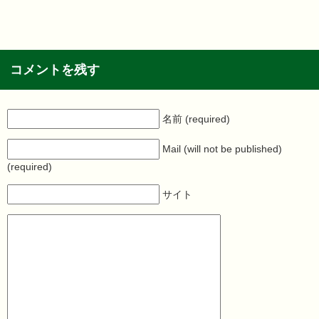
コメントを残す
名前 (required)
Mail (will not be published)
(required)
サイト