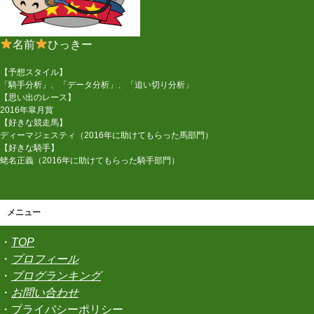
名前
ひっきー
【予想スタイル】
「騎手分析」、「データ分析」、「追い切り分析」
【思い出のレース】
2016年皐月賞
【好きな競走馬】
ディーマジェスティ（2016年に助けてもらった馬部門）
【好きな騎手】
蛯名正義（2016年に助けてもらった騎手部門）
メニュー
・
TOP
・
プロフィール
・
ブログランキング
・
お問い合わせ
・
プライバシーポリシー